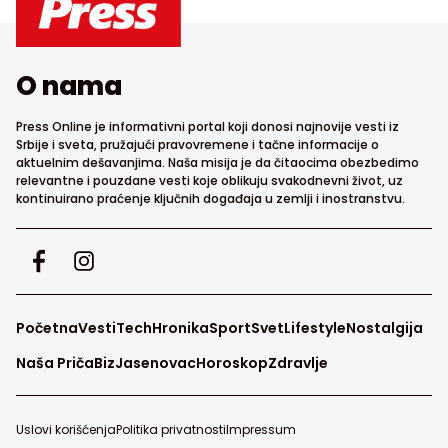
O nama
Press Online je informativni portal koji donosi najnovije vesti iz
Srbije i sveta, pružajući pravovremene i tačne informacije o
aktuelnim dešavanjima. Naša misija je da čitaocima obezbedimo
relevantne i pouzdane vesti koje oblikuju svakodnevni život, uz
kontinuirano praćenje ključnih događaja u zemlji i inostranstvu.
Početna
Vesti
Tech
Hronika
Sport
Svet
Lifestyle
Nostalgija
Naša Priča
Biz
Jasenovac
Horoskop
Zdravlje
Uslovi korišćenja
Politika privatnosti
Impressum