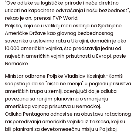
"Ove odluke su logističke prirode i neće direktno
uticati na kapacitete odvraćanja i našu bezbednost",
rekao je on, prenosi TVP World.
Poljska, koja se u velikoj meri oslanja na Sjedinjene
Američke Države kao glavnog bezbednosnog
saveznika u uslovima rata u Ukrajini, domaćin je oko
10.000 američkih vojnika, što predstavlja jednu od
najvećih američkih vojnih prisutnosti u Evropi, posle
Nemačke.
Ministar odbrane Poljske Vladislav Kosinjak-Kamiš
saopštio je da se "ništa ne menja" u pogledu prisustva
američkih trupa u zemlji, ocenjujući da je odluka
povezana sa ranijim planovima o smanjenju
američkog vojnog prisustva u Nemačkoj.
Odluka Pentagona odnosi se na obustavu rotacionog
raspoređivanja američkih vojnika iz Teksasa, koji su
bili planirani za devetomesečnu misiju u Poljskoj.