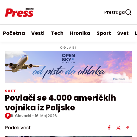
Pretraga
Početna
Vesti
Tech
Hronika
Sport
Svet
OGLASI
SVET
Povlači se 4.000 američkih
vojnika iz Poljske
R. Glovacki -
16. Maj 2026.
Podeli vest