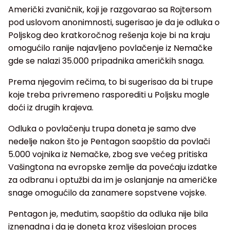
Američki zvaničnik, koji je razgovarao sa Rojtersom
pod uslovom anonimnosti, sugerisao je da je odluka o
Poljskog deo kratkoročnog rešenja koje bi na kraju
omogućilo ranije najavljeno povlačenje iz Nemačke
gde se nalazi 35.000 pripadnika američkih snaga.
Prema njegovim rečima, to bi sugerisao da bi trupe
koje treba privremeno rasporediti u Poljsku mogle
doći iz drugih krajeva.
Odluka o povlačenju trupa doneta je samo dve
nedelje nakon što je Pentagon saopštio da povlači
5.000 vojnika iz Nemačke, zbog sve većeg pritiska
Vašingtona na evropske zemlje da povećaju izdatke
za odbranu i optužbi da im je oslanjanje na američke
snage omogućilo da zanamere sopstvene vojske.
Pentagon je, međutim, saopštio da odluka nije bila
iznenadna i da je doneta kroz višeslojan proces