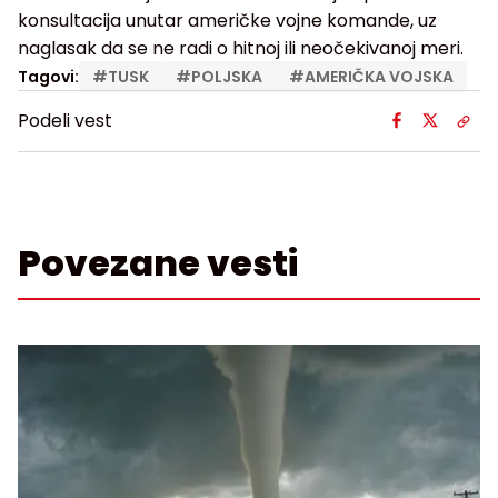
konsultacija unutar američke vojne komande, uz
naglasak da se ne radi o hitnoj ili neočekivanoj meri.
Tagovi:
#
TUSK
#
POLJSKA
#
AMERIČKA VOJSKA
Podeli vest
Povezane vesti