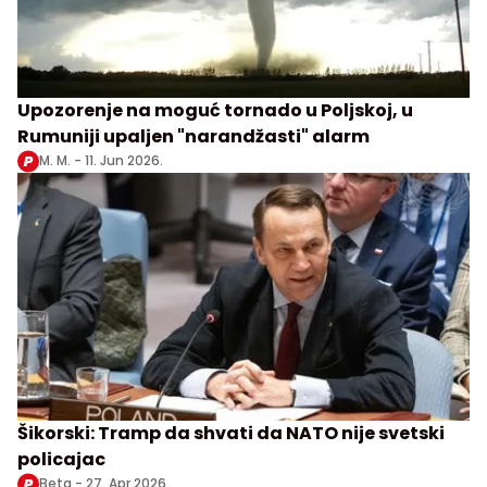
Upozorenje na moguć tornado u Poljskoj, u
Rumuniji upaljen "narandžasti" alarm
M. M. -
11. Jun 2026.
Šikorski: Tramp da shvati da NATO nije svetski
policajac
Beta -
27. Apr 2026.