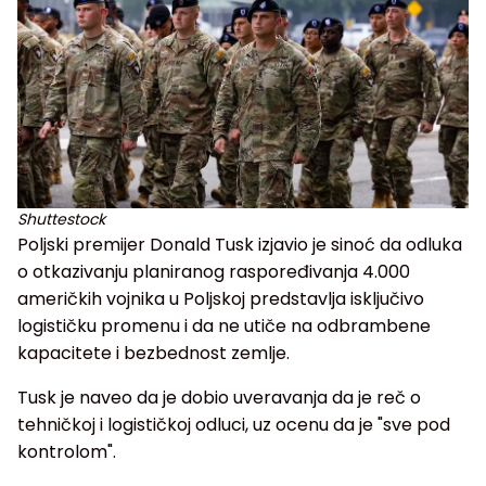
Shuttestock
Poljski premijer Donald Tusk izjavio je sinoć da odluka
o otkazivanju planiranog raspoređivanja 4.000
američkih vojnika u Poljskoj predstavlja isključivo
logističku promenu i da ne utiče na odbrambene
kapacitete i bezbednost zemlje.
Tusk je naveo da je dobio uveravanja da je reč o
tehničkoj i logističkoj odluci, uz ocenu da je "sve pod
kontrolom".