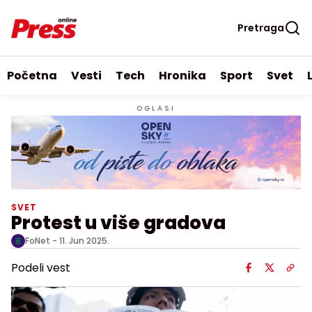
Pretraga
Početna
Vesti
Tech
Hronika
Sport
Svet
OGLASI
SVET
Protest u više gradova
FoNet -
11. Jun 2025.
Podeli vest