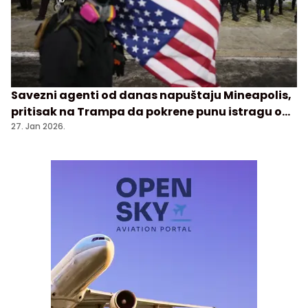
Savezni agenti od danas napuštaju Mineapolis,
pritisak na Trampa da pokrene punu istragu o
pucnjavi
27. Jan 2026.