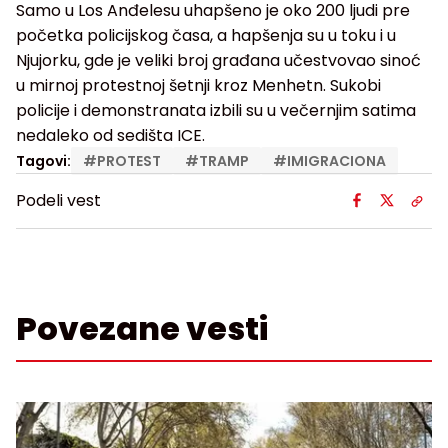
Samo u Los Anđelesu uhapšeno je oko 200 ljudi pre
početka policijskog časa, a hapšenja su u toku i u
Njujorku, gde je veliki broj građana učestvovao sinoć
u mirnoj protestnoj šetnji kroz Menhetn. Sukobi
policije i demonstranata izbili su u večernjim satima
nedaleko od sedišta ICE.
Tagovi:
#
PROTEST
#
TRAMP
#
IMIGRACIONA
Podeli vest
Povezane vesti