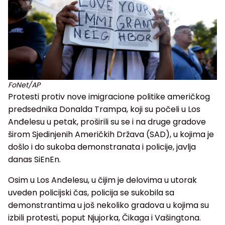
FoNet/AP
Protesti protiv nove imigracione politike američkog
predsednika Donalda Trampa, koji su počeli u Los
Anđelesu u petak, proširili su se i na druge gradove
širom Sjedinjenih Američkih Država (SAD), u kojima je
došlo i do sukoba demonstranata i policije, javlja
danas SiEnEn.
Osim u Los Anđelesu, u čijim je delovima u utorak
uveden policijski čas, policija se sukobila sa
demonstrantima u još nekoliko gradova u kojima su
izbili protesti, poput Njujorka, Čikaga i Vašingtona.