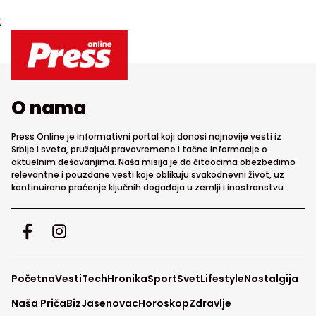
;
O nama
Press Online je informativni portal koji donosi najnovije vesti iz
Srbije i sveta, pružajući pravovremene i tačne informacije o
aktuelnim dešavanjima. Naša misija je da čitaocima obezbedimo
relevantne i pouzdane vesti koje oblikuju svakodnevni život, uz
kontinuirano praćenje ključnih događaja u zemlji i inostranstvu.
Početna
Vesti
Tech
Hronika
Sport
Svet
Lifestyle
Nostalgija
Naša Priča
Biz
Jasenovac
Horoskop
Zdravlje