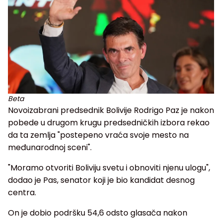
Beta
Novoizabrani predsednik Bolivije Rodrigo Paz je nakon
pobede u drugom krugu predsedničkih izbora rekao
da ta zemlja "postepeno vraća svoje mesto na
međunarodnoj sceni".
"Moramo otvoriti Boliviju svetu i obnoviti njenu ulogu",
dodao je Pas, senator koji je bio kandidat desnog
centra.
On je dobio podršku 54,6 odsto glasača nakon