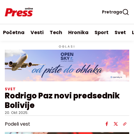
Pretraga
Početna
Vesti
Tech
Hronika
Sport
Svet
OGLASI
SVET
Rodrigo Paz novi predsednik
Bolivije
20. Okt 2025.
Podeli vest