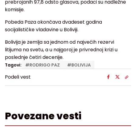
prebrojanih 97,8 odsto glasova, podaci su nadležne
komisije.
Pobeda Paza okončava dvadeset godina
socijalističke vladavine u Boliviji.
Bolivija je zemlja sa jednom od najvećih rezervi
litijuma na svetu, a u najgoroj je privrednoj krizi u
poslednje četiri decenije.
Tagovi:
#
RODRIGO PAZ
#
BOLIVIJA
Podeli vest
Povezane vesti