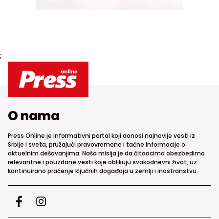
;
O nama
Press Online je informativni portal koji donosi najnovije vesti iz
Srbije i sveta, pružajući pravovremene i tačne informacije o
aktuelnim dešavanjima. Naša misija je da čitaocima obezbedimo
relevantne i pouzdane vesti koje oblikuju svakodnevni život, uz
kontinuirano praćenje ključnih događaja u zemlji i inostranstvu.