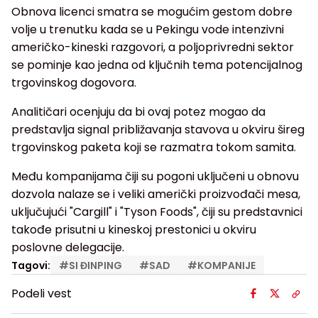
Obnova licenci smatra se mogućim gestom dobre
volje u trenutku kada se u Pekingu vode intenzivni
američko-kineski razgovori, a poljoprivredni sektor
se pominje kao jedna od ključnih tema potencijalnog
trgovinskog dogovora.
Analitičari ocenjuju da bi ovaj potez mogao da
predstavlja signal približavanja stavova u okviru šireg
trgovinskog paketa koji se razmatra tokom samita.
Među kompanijama čiji su pogoni uključeni u obnovu
dozvola nalaze se i veliki američki proizvođači mesa,
uključujući "Cargill" i "Tyson Foods", čiji su predstavnici
takođe prisutni u kineskoj prestonici u okviru
poslovne delegacije.
Tagovi:
#
SI ĐINPING
#
SAD
#
KOMPANIJE
Podeli vest