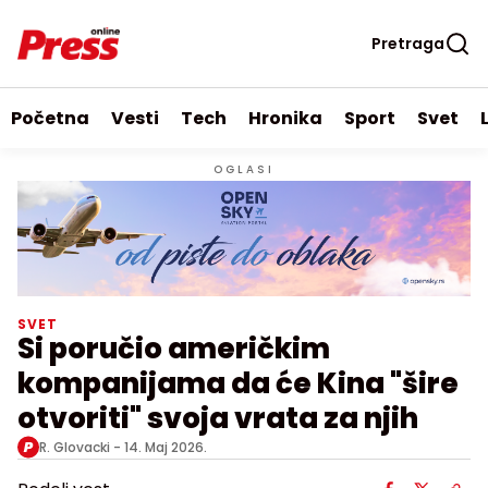
Pretraga
Početna
Vesti
Tech
Hronika
Sport
Svet
OGLASI
SVET
Si poručio američkim
kompanijama da će Kina "šire
otvoriti" svoja vrata za njih
R. Glovacki -
14. Maj 2026.