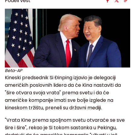
Podeli vest
Beta-AP
Kineski predsednik Si Đinping izjavio je delegaciji
američkih poslovnih lidera da će Kina nastaviti da
"šire otvara svoja vrata" prema svetu i da će
američke kompanije imati sve bolje izglede na
kineskom tržištu, preneli su državni mediji.
"Vrata Kine prema spoljnom svetu otvaraće se sve
šire i šire", rekao je Si tokom sastanka u Pekingu,