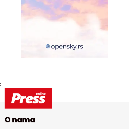
;
O nama