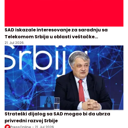
SAD iskazale interesovanje za saradnju sa
Telekomom Srbija u oblasti veštačke
inteligencije
21. Jul 2026.
Strateški dijalog sa SAD mogao bi da ubrza
privredni razvoj Srbije
PressOnline -
21. Jul 2026.