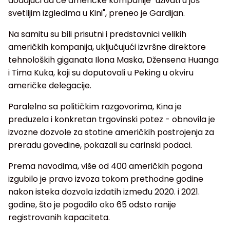
dodajući da će američke kompanije "uživati u još
svetlijim izgledima u Kini", preneo je Gardijan.
Na samitu su bili prisutni i predstavnici velikih
američkih kompanija, uključujući izvršne direktore
tehnoloških giganata Ilona Maska, Džensena Huanga
i Tima Kuka, koji su doputovali u Peking u okviru
američke delegacije.
Paralelno sa političkim razgovorima, Kina je
preduzela i konkretan trgovinski potez - obnovila je
izvozne dozvole za stotine američkih postrojenja za
preradu govedine, pokazali su carinski podaci.
Prema navodima, više od 400 američkih pogona
izgubilo je pravo izvoza tokom prethodne godine
nakon isteka dozvola izdatih između 2020. i 2021.
godine, što je pogodilo oko 65 odsto ranije
registrovanih kapaciteta.