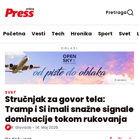
Pretraga
Početna
Vesti
Tech
Hronika
Sport
Svet
OGLASI
SVET
Stručnjak za govor tela:
Tramp i Si imali snažne signale
dominacije tokom rukovanja
R. Glovacki -
14. Maj 2026.