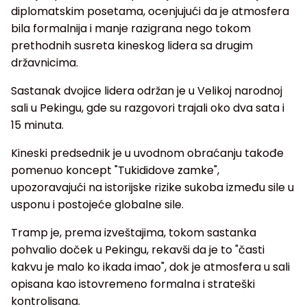
diplomatskim posetama, ocenjujući da je atmosfera
bila formalnija i manje razigrana nego tokom
prethodnih susreta kineskog lidera sa drugim
državnicima.
Sastanak dvojice lidera održan je u Velikoj narodnoj
sali u Pekingu, gde su razgovori trajali oko dva sata i
15 minuta.
Kineski predsednik je u uvodnom obraćanju takođe
pomenuo koncept "Tukididove zamke",
upozoravajući na istorijske rizike sukoba između sile u
usponu i postojeće globalne sile.
Tramp je, prema izveštajima, tokom sastanka
pohvalio doček u Pekingu, rekavši da je to "časti
kakvu je malo ko ikada imao", dok je atmosfera u sali
opisana kao istovremeno formalna i strateški
kontrolisana.