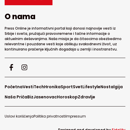
O nama
Press Online je informativni portal koji donosi najnovije vesti iz
Srbije i sveta, pružajući pravovremene i tačne informacije o
aktuelnim dešavanjima. Naša misija je da čitaocima obezbedimo
relevantne i pouzdane vesti koje oblikuju svakodnevni život, uz
kontinuirano praćenje ključnih događaja u zemlji i inostranstvu.
Početna
Vesti
Tech
Hronika
Sport
Svet
Lifestyle
Nostalgija
Naša Priča
Biz
Jasenovac
Horoskop
Zdravlje
Uslovi korišćenja
Politika privatnosti
Impressum
Designed and developed by
Fidelity