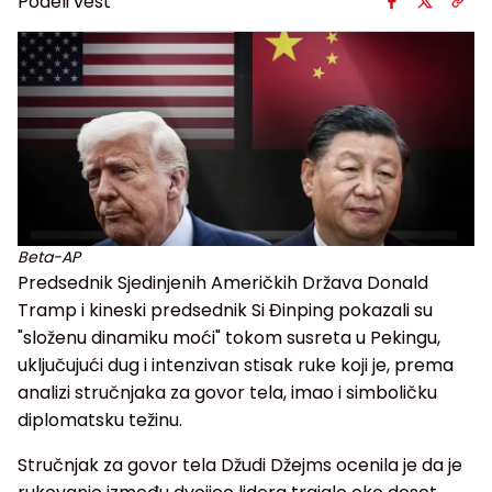
Podeli vest
Beta-AP
Predsednik Sjedinjenih Američkih Država Donald
Tramp i kineski predsednik Si Đinping pokazali su
"složenu dinamiku moći" tokom susreta u Pekingu,
uključujući dug i intenzivan stisak ruke koji je, prema
analizi stručnjaka za govor tela, imao i simboličku
diplomatsku težinu.
Stručnjak za govor tela Džudi Džejms ocenila je da je