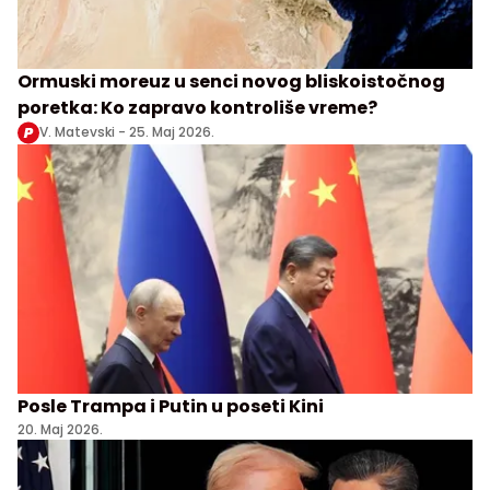
Ormuski moreuz u senci novog bliskoistočnog
poretka: Ko zapravo kontroliše vreme?
V. Matevski -
25. Maj 2026.
Posle Trampa i Putin u poseti Kini
20. Maj 2026.