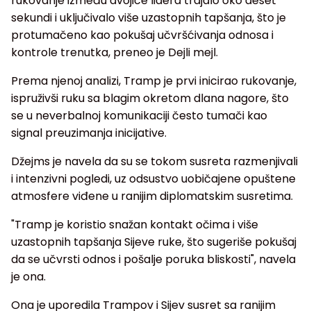
rukovanje između dvojice lidera trajalo oko deset
sekundi i uključivalo više uzastopnih tapšanja, što je
protumačeno kao pokušaj učvršćivanja odnosa i
kontrole trenutka, preneo je Dejli mejl.
Prema njenoj analizi, Tramp je prvi inicirao rukovanje,
ispruživši ruku sa blagim okretom dlana nagore, što
se u neverbalnoj komunikaciji često tumači kao
signal preuzimanja inicijative.
Džejms je navela da su se tokom susreta razmenjivali
i intenzivni pogledi, uz odsustvo uobičajene opuštene
atmosfere viđene u ranijim diplomatskim susretima.
"Tramp je koristio snažan kontakt očima i više
uzastopnih tapšanja Sijeve ruke, što sugeriše pokušaj
da se učvrsti odnos i pošalje poruka bliskosti", navela
je ona.
Ona je uporedila Trampov i Sijev susret sa ranijim