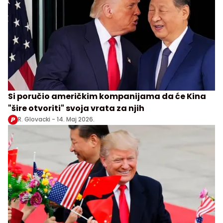
Si poručio američkim kompanijama da će Kina
"šire otvoriti" svoja vrata za njih
R. Glovacki -
14. Maj 2026.