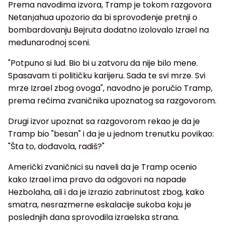
Prema navodima izvora, Tramp je tokom razgovora
Netanјahua upozorio da bi sprovođenje pretnji o
bombardovanju Bejruta dodatno izolovalo Izrael na
međunarodnoj sceni.
"Potpuno si lud. Bio bi u zatvoru da nije bilo mene.
Spasavam ti političku karijeru. Sada te svi mrze. Svi
mrze Izrael zbog ovoga", navodno je poručio Tramp,
prema rečima zvaničnika upoznatog sa razgovorom.
Drugi izvor upoznat sa razgovorom rekao je da je
Tramp bio "besan" i da je u jednom trenutku povikao:
"Šta to, dođavola, radiš?"
Američki zvaničnici su naveli da je Tramp ocenio
kako Izrael ima pravo da odgovori na napade
Hezbolaha, ali i da je izrazio zabrinutost zbog, kako
smatra, nesrazmerne eskalacije sukoba koju je
poslednjih dana sprovodila izraelska strana.