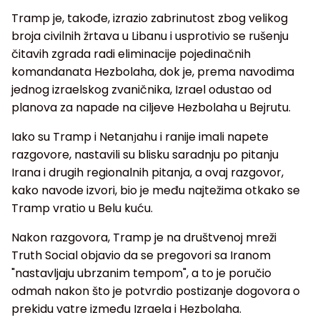
Tramp je, takođe, izrazio zabrinutost zbog velikog
broja civilnih žrtava u Libanu i usprotivio se rušenju
čitavih zgrada radi eliminacije pojedinačnih
komandanata Hezbolaha, dok je, prema navodima
jednog izraelskog zvaničnika, Izrael odustao od
planova za napade na ciljeve Hezbolaha u Bejrutu.
Iako su Tramp i Netanјahu i ranije imali napete
razgovore, nastavili su blisku saradnju po pitanju
Irana i drugih regionalnih pitanja, a ovaj razgovor,
kako navode izvori, bio je među najtežima otkako se
Tramp vratio u Belu kuću.
Nakon razgovora, Tramp je na društvenoj mreži
Truth Social objavio da se pregovori sa Iranom
"nastavljaju ubrzanim tempom", a to je poručio
odmah nakon što je potvrdio postizanje dogovora o
prekidu vatre između Izraela i Hezbolaha.