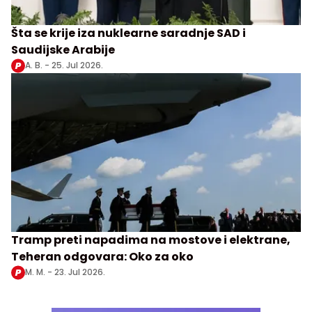
Šta se krije iza nuklearne saradnje SAD i
Saudijske Arabije
A. B. -
25. Jul 2026.
Tramp preti napadima na mostove i elektrane,
Teheran odgovara: Oko za oko
M. M. -
23. Jul 2026.