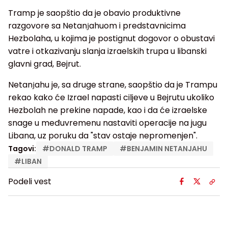
Tramp je saopštio da je obavio produktivne
razgovore sa Netanјahuom i predstavnicima
Hezbolaha, u kojima je postignut dogovor o obustavi
vatre i otkazivanju slanja izraelskih trupa u libanski
glavni grad, Bejrut.
Netanјahu je, sa druge strane, saopštio da je Trampu
rekao kako će Izrael napasti ciljeve u Bejrutu ukoliko
Hezbolah ne prekine napade, kao i da će izraelske
snage u međuvremenu nastaviti operacije na jugu
Libana, uz poruku da "stav ostaje nepromenjen".
Tagovi:
#
DONALD TRAMP
#
BENJAMIN NETANJAHU
#
LIBAN
Podeli vest