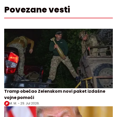
Povezane vesti
Tramp obećao Zelenskom novi paket izdašne
vojne pomoći
M. M. -
29. Jul 2026.