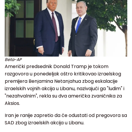
Beta-AP
Američki predsednik Donald Tramp je tokom
razgovora u ponedeljak oštro kritikovao izraelskog
premijera Benјamina Netanјahua zbog eskalacije
izraelskih vojnih akcija u Libanu, nazivajući ga "ludim" i
"nezahvalnim", rekla su dva američka zvaničnika za
Aksios.
Iran je ranije zapretio da će odustati od pregovora sa
SAD zbog izraelskih akcija u Libanu.