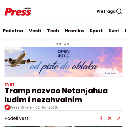
Pretraga
Početna
Vesti
Tech
Hronika
Sport
Svet
OGLASI
SVET
Tramp nazvao Netanјahua
ludim i nezahvalnim
Press Online -
02. Jun 2026.
Podeli vest