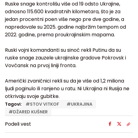
Ruske snage kontrolišu više od 19 odsto Ukrajine,
odnosno 115.600 kvadratnih kilometara, što je za
jedan procentni poen više nego pre dve godine, a
napredovale su 2025. godine najbržim tempom od
2022. godine, prema proukrajinskim mapama.
Ruski vojni komandanti su sinoć rekli Putinu da su
ruske snage zauzele ukrajinske gradove Pokrovsk i
Vovčansk na prvoj liniji fronta.
Američki zvaničnici rekli su da je više od 1,2 miliona
ljudi poginulo ili ranjeno u ratu. Ni Ukrajina ni Rusija ne
otkrivaju svoje gubitke.
Tagovi:
#
STOV VITKOF
#
UKRAJINA
#
DŽARED KUŠNER
Podeli vest