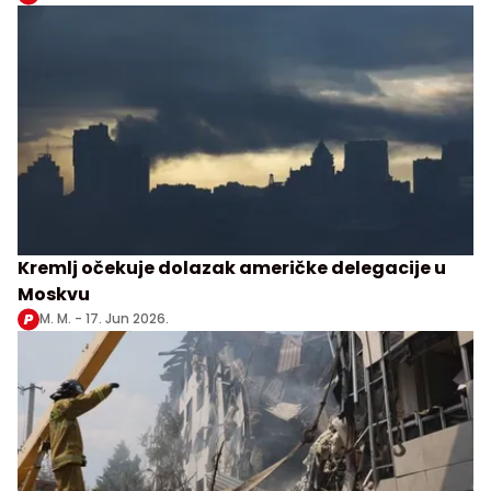
Kremlj očekuje dolazak američke delegacije u
Moskvu
M. M. -
17. Jun 2026.