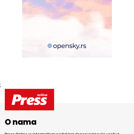
;
O nama