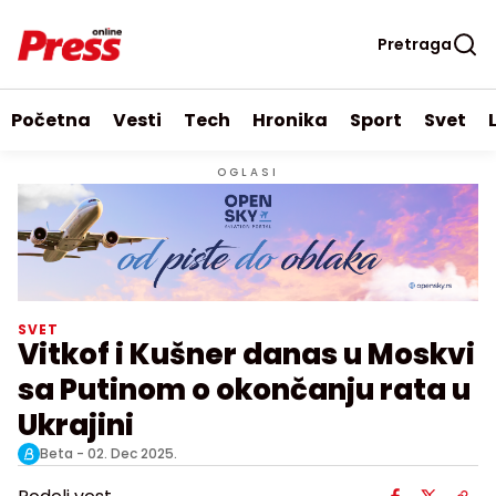
Pretraga
Početna
Vesti
Tech
Hronika
Sport
Svet
OGLASI
SVET
Vitkof i Kušner danas u Moskvi
sa Putinom o okončanju rata u
Ukrajini
Beta -
02. Dec 2025.