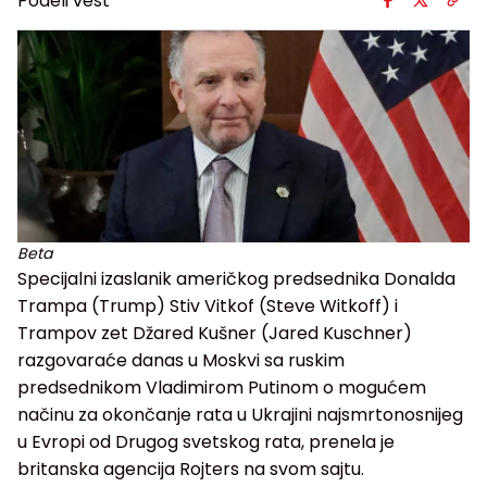
Podeli vest
Beta
Specijalni izaslanik američkog predsednika Donalda
Trampa (Trump) Stiv Vitkof (Steve Witkoff) i
Trampov zet Džared Kušner (Jared Kuschner)
razgovaraće danas u Moskvi sa ruskim
predsednikom Vladimirom Putinom o mogućem
načinu za okončanje rata u Ukrajini najsmrtonosnijeg
u Evropi od Drugog svetskog rata, prenela je
britanska agencija Rojters na svom sajtu.