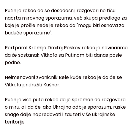
Putin je rekao da se dosadašnji razgovori ne tiču
nacrta mirovnog sporazuma, već skupa predloga za
koje je prošle nedelje rekao da "mogu biti osnova za
buduće sporazume".
Portparol Kremlja Dmitrij Peskov rekao je novinarima
da će sastanak Vitkofa sa Putinom biti danas posle
podne.
Neimenovani zvaničnik Bele kuće rekao je da će se
Vitkofu pridružiti Kušner.
Putin je više puta rekao da je spreman da razgovara
o miru, ali da će, ako Ukrajina odbije sporazum, ruske
snage dalje napredovati i zauzeti više ukrajinske
teritorije.