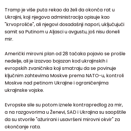
Tramp je više puta rekao da želi da okonča rat u
Ukrajini, koji njegova administracija opisuje kao
"krvoproliće", ali njegovi dosadašnji napori, uključujući
samit sa Putinom u Aljasci u avgustu, još nisu doneli
mir.
Američki mirovni plan od 28 tačaka pojavio se prošle
nedelje, ali je izazvao bojazan kod ukrajinskih i
evropskih zvaničnika koji smatraju da se povinuje
ključnim zahtevima Moskve prema NATO-u, kontroli
Moskve nad petinom Ukrajine i ograničenjima
ukrajinske vojske.
Evropske sile su potom iznele kontrapredlog za mir,
a na razgovorima u Ženevi, SAD i Ukrajina su saopštile
da su stvorile "ažurirani i usavršeni mirovni okvir" za
okončanje rata.