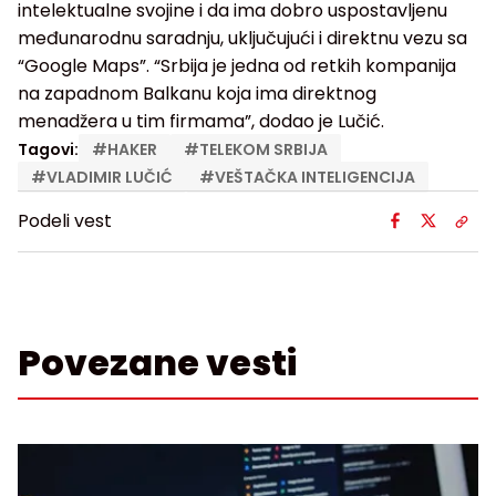
intelektualne svojine i da ima dobro uspostavljenu
međunarodnu saradnju, uključujući i direktnu vezu sa
“Google Maps”. “Srbija je jedna od retkih kompanija
na zapadnom Balkanu koja ima direktnog
menadžera u tim firmama”, dodao je Lučić.
Tagovi:
#
HAKER
#
TELEKOM SRBIJA
#
VLADIMIR LUČIĆ
#
VEŠTAČKA INTELIGENCIJA
Podeli vest
Povezane vesti