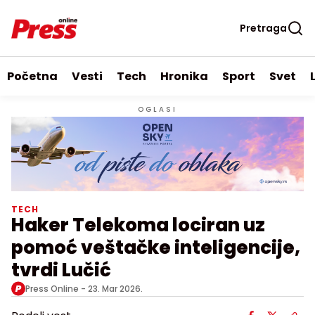
Pretraga
Početna
Vesti
Tech
Hronika
Sport
Svet
OGLASI
TECH
Haker Telekoma lociran uz
pomoć veštačke inteligencije,
tvrdi Lučić
Press Online -
23. Mar 2026.