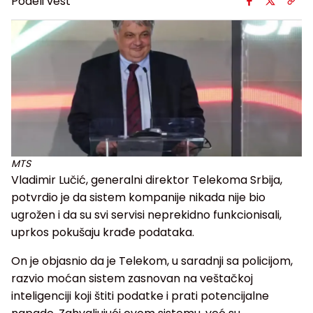
Podeli vest
MTS
Vladimir Lučić, generalni direktor Telekoma Srbija,
potvrdio je da sistem kompanije nikada nije bio
ugrožen i da su svi servisi neprekidno funkcionisali,
uprkos pokušaju krađe podataka.
On je objasnio da je Telekom, u saradnji sa policijom,
razvio moćan sistem zasnovan na veštačkoj
inteligenciji koji štiti podatke i prati potencijalne