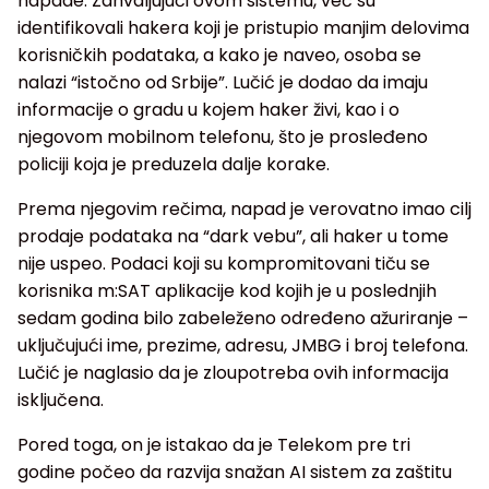
napade. Zahvaljujući ovom sistemu, već su
identifikovali hakera koji je pristupio manjim delovima
korisničkih podataka, a kako je naveo, osoba se
nalazi “istočno od Srbije”. Lučić je dodao da imaju
informacije o gradu u kojem haker živi, kao i o
njegovom mobilnom telefonu, što je prosleđeno
policiji koja je preduzela dalje korake.
Prema njegovim rečima, napad je verovatno imao cilj
prodaje podataka na “dark vebu”, ali haker u tome
nije uspeo. Podaci koji su kompromitovani tiču se
korisnika m:SAT aplikacije kod kojih je u poslednjih
sedam godina bilo zabeleženo određeno ažuriranje –
uključujući ime, prezime, adresu, JMBG i broj telefona.
Lučić je naglasio da je zloupotreba ovih informacija
isključena.
Pored toga, on je istakao da je Telekom pre tri
godine počeo da razvija snažan AI sistem za zaštitu