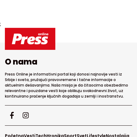
;
O nama
Press Online je informativni portal koji donosi najnovije vesti iz
Srbije i sveta, pružajući pravovremene i tačne informacije o
aktuelnim dešavanjima. Naša misija je da čitaocima obezbedimo
relevantne i pouzdane vesti koje oblikuju svakodnevni život, uz
kontinuirano praćenje ključnih događaja u zemlji i inostranstvu.
Početna
Vesti
Tech
Hronika
Sport
Svet
Lifestyle
Nostalgija