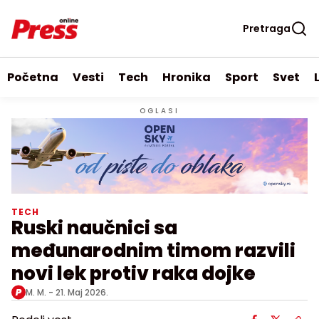
Pretraga
Početna
Vesti
Tech
Hronika
Sport
Svet
OGLASI
TECH
Ruski naučnici sa
međunarodnim timom razvili
novi lek protiv raka dojke
M. M. -
21. Maj 2026.