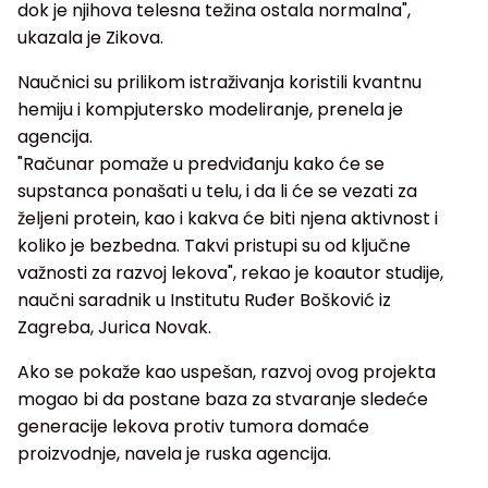
dok je njihova telesna težina ostala normalna",
ukazala je Zikova.
Naučnici su prilikom istraživanja koristili kvantnu
hemiju i kompjutersko modeliranje, prenela je
agencija.
"Računar pomaže u predviđanju kako će se
supstanca ponašati u telu, i da li će se vezati za
željeni protein, kao i kakva će biti njena aktivnost i
koliko je bezbedna. Takvi pristupi su od ključne
važnosti za razvoj lekova", rekao je koautor studije,
naučni saradnik u Institutu Ruđer Bošković iz
Zagreba, Jurica Novak.
Ako se pokaže kao uspešan, razvoj ovog projekta
mogao bi da postane baza za stvaranje sledeće
generacije lekova protiv tumora domaće
proizvodnje, navela je ruska agencija.