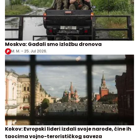
Moskva: Gađali smo izložbu dronova
M. M. -
25. Jul 2026.
Kokov: Evropski lideri izdali svoje narode, čine ih
taocima vojno-terorističkog saveza