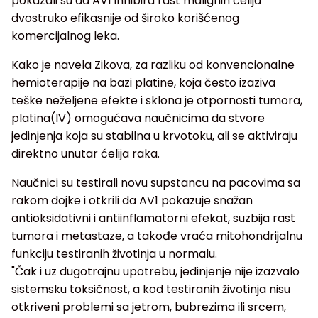
pokazali su da AV1 inhibira rast malignih ćelija
dvostruko efikasnije od široko korišćenog
komercijalnog leka.
Kako je navela Zikova, za razliku od konvencionalne
hemioterapije na bazi platine, koja često izaziva
teške neželjene efekte i sklona je otpornosti tumora,
platina(IV) omogućava naučnicima da stvore
jedinjenja koja su stabilna u krvotoku, ali se aktiviraju
direktno unutar ćelija raka.
Naučnici su testirali novu supstancu na pacovima sa
rakom dojke i otkrili da AV1 pokazuje snažan
antioksidativni i antiinflamatorni efekat, suzbija rast
tumora i metastaze, a takođe vraća mitohondrijalnu
funkciju testiranih životinja u normalu.
"Čak i uz dugotrajnu upotrebu, jedinjenje nije izazvalo
sistemsku toksičnost, a kod testiranih životinja nisu
otkriveni problemi sa jetrom, bubrezima ili srcem,