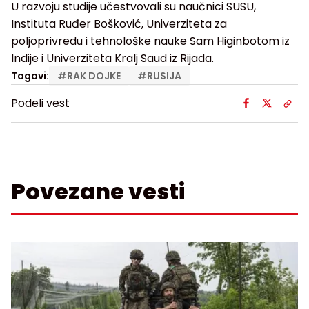
U razvoju studije učestvovali su naučnici SUSU,
Instituta Ruđer Bošković, Univerziteta za
poljoprivredu i tehnološke nauke Sam Higinbotom iz
Indije i Univerziteta Kralj Saud iz Rijada.
Tagovi:
#
RAK DOJKE
#
RUSIJA
Podeli vest
Povezane vesti