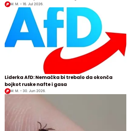
M. M. -
16. Jul 2026.
Liderka AfD: Nemačka bi trebalo da okonča
bojkot ruske nafte i gasa
M. M. -
30. Jun 2026.