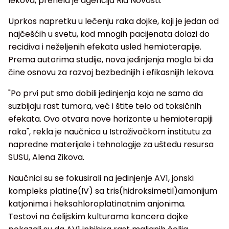
lekova, prenela je agencija Ria Novosti.
Uprkos napretku u lečenju raka dojke, koji je jedan od
najčešćih u svetu, kod mnogih pacijenata dolazi do
recidiva i neželjenih efekata usled hemioterapije.
Prema autorima studije, nova jedinjenja mogla bi da
čine osnovu za razvoj bezbednijih i efikasnijih lekova.
"Po prvi put smo dobili jedinjenja koja ne samo da
suzbijaju rast tumora, već i štite telo od toksičnih
efekata. Ovo otvara nove horizonte u hemioterapiji
raka", rekla je naučnica u Istraživačkom institutu za
napredne materijale i tehnologije za uštedu resursa
SUSU, Alena Zikova.
Naučnici su se fokusirali na jedinjenje AV1, jonski
kompleks platine(IV) sa tris(hidroksimetil)amonijum
katjonima i heksahloroplatinatnim anjonima.
Testovi na ćelijskim kulturama kancera dojke