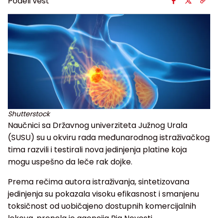
Podeli vest
Shutterstock
Naučnici sa Državnog univerziteta Južnog Urala
(SUSU) su u okviru rada međunarodnog istraživačkog
tima razvili i testirali nova jedinjenja platine koja
mogu uspešno da leče rak dojke.
Prema rečima autora istraživanja, sintetizovana
jedinjenja su pokazala visoku efikasnost i smanjenu
toksičnost od uobičajeno dostupnih komercijalnih