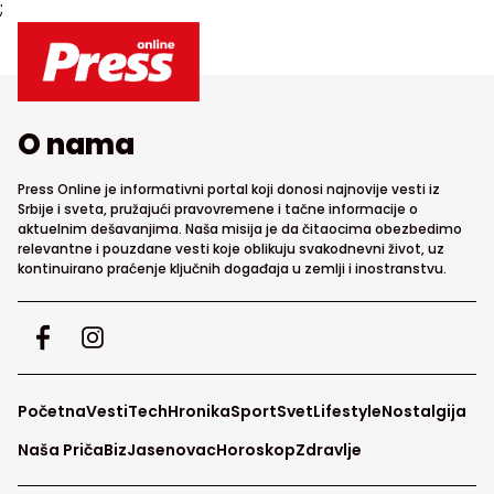
;
O nama
Press Online je informativni portal koji donosi najnovije vesti iz
Srbije i sveta, pružajući pravovremene i tačne informacije o
aktuelnim dešavanjima. Naša misija je da čitaocima obezbedimo
relevantne i pouzdane vesti koje oblikuju svakodnevni život, uz
kontinuirano praćenje ključnih događaja u zemlji i inostranstvu.
Početna
Vesti
Tech
Hronika
Sport
Svet
Lifestyle
Nostalgija
Naša Priča
Biz
Jasenovac
Horoskop
Zdravlje