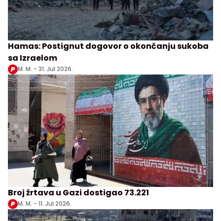
Hamas: Postignut dogovor o okončanju sukoba
sa Izraelom
M. M. -
31. Jul 2026.
Broj žrtava u Gazi dostigao 73.221
M. M. -
11. Jul 2026.