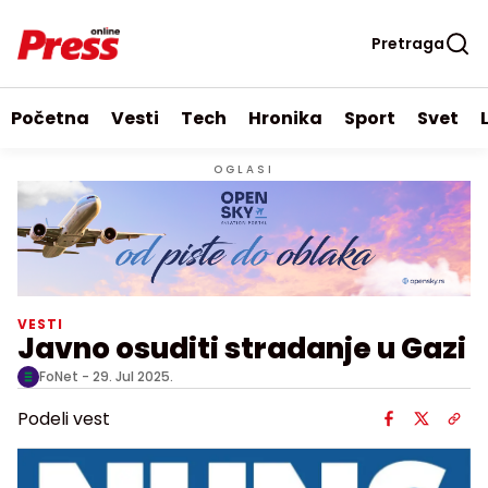
Pretraga
Početna
Vesti
Tech
Hronika
Sport
Svet
OGLASI
VESTI
Javno osuditi stradanje u Gazi
FoNet -
29. Jul 2025.
Podeli vest