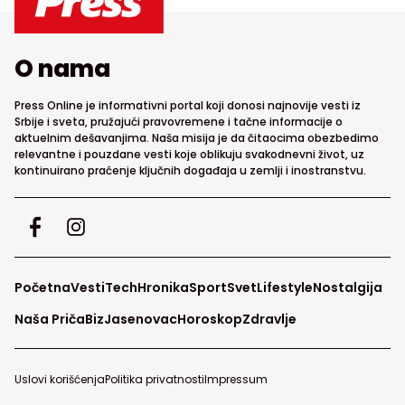
O nama
Press Online je informativni portal koji donosi najnovije vesti iz
Srbije i sveta, pružajući pravovremene i tačne informacije o
aktuelnim dešavanjima. Naša misija je da čitaocima obezbedimo
relevantne i pouzdane vesti koje oblikuju svakodnevni život, uz
kontinuirano praćenje ključnih događaja u zemlji i inostranstvu.
Početna
Vesti
Tech
Hronika
Sport
Svet
Lifestyle
Nostalgija
Naša Priča
Biz
Jasenovac
Horoskop
Zdravlje
Uslovi korišćenja
Politika privatnosti
Impressum