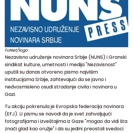
FoNet/logo
Nezavisno udruženje novinara Srbije (NUNS) i Granski
sindikat kulture, umetnosti i medija "Nezavisnost"
uputili su danas otvoreno pismo najvišim
institucijama Srbije, zahtevajući da se javno i
nedvosmisleno osudi stradanje civila i novinara u
Gazi.
Tu akciju pokrenula je Evropska federacija novinara
(EFJ). U pismu se navodi da je svet zahvaljujući
fotografijama i izveštajima iz Gaze "mogao da vidi šta
znači glad kao oružje" i da su jedini preostali svedoci