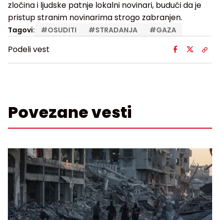
zločina i ljudske patnje lokalni novinari, budući da je
pristup stranim novinarima strogo zabranjen.
Tagovi:
#
OSUDITI
#
STRADANJA
#
GAZA
Podeli vest
Povezane vesti