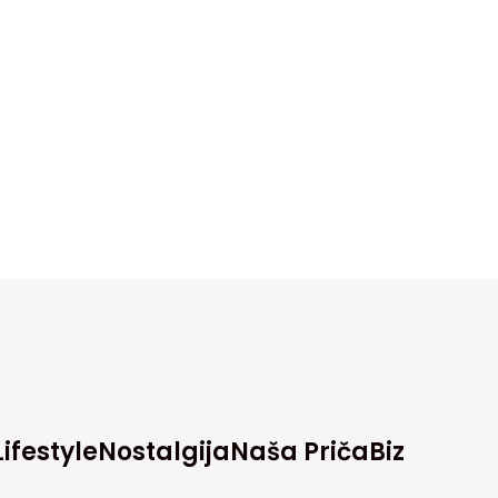
Lifestyle
Nostalgija
Naša Priča
Biz