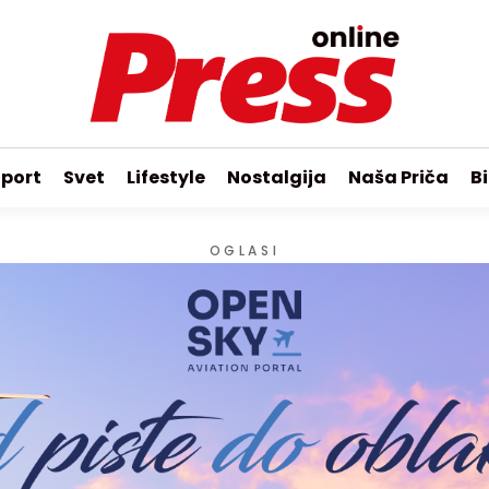
port
Svet
Lifestyle
Nostalgija
Naša Priča
Bi
OGLASI