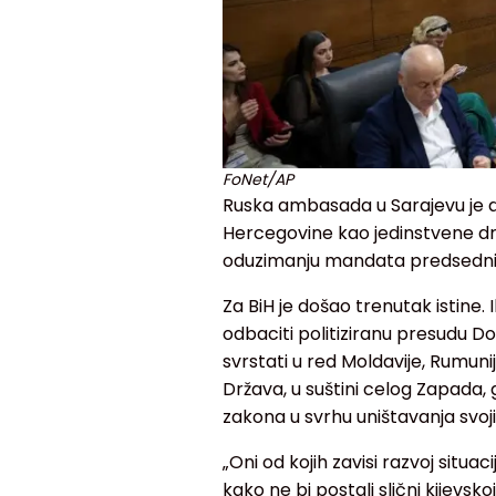
FoNet/AP
Ruska ambasada u Sarajevu je da
Hercegovine kao jedinstvene dr
oduzimanju mandata predsednik
Za BiH je došao trenutak istine.
odbaciti politiziranu presudu Do
svrstati u red Moldavije, Rumuni
Država, u suštini celog Zapada,
zakona u svrhu uništavanja svoj
„Oni od kojih zavisi razvoj situa
kako ne bi postali slični kijevsko