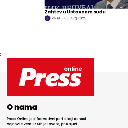
Zahtev u Ustavnom sudu
FoNet -
08. Avg 2025.
;
O nama
Press Online je informativni portal koji donosi
najnovije vesti iz Srbije i sveta, pružajući