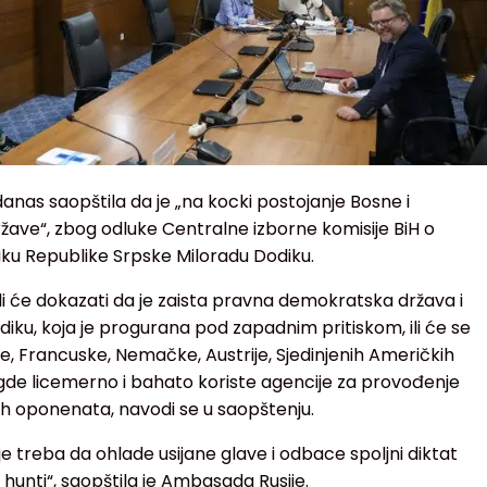
nas saopštila da je „na kocki postojanje Bosne i
žave“, zbog odluke Centralne izborne komisije BiH o
u Republike Srpske Miloradu Dodiku.
 Ili će dokazati da je zaista pravna demokratska država i
diku, koja je progurana pod zapadnim pritiskom, ili će se
je, Francuske, Nemačke, Austrije, Sjedinjenih Američkih
 gde licemerno i bahato koriste agencije za provođenje
ih oponenata, navodi se u saopštenju.
cije treba da ohlade usijane glave i odbace spoljni diktat
j hunti“, saopštila je Ambasada Rusije.