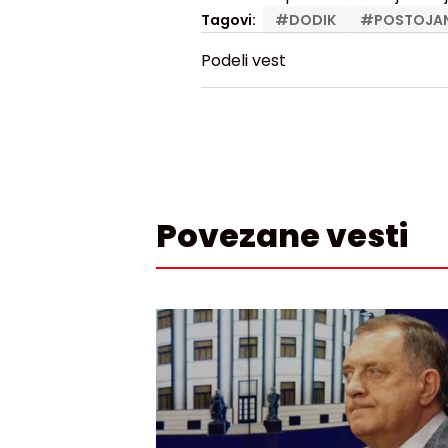
Tagovi:
#
DODIK
#
POSTOJAN
Podeli vest
Povezane vesti