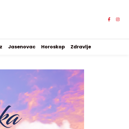
z
Jasenovac
Horoskop
Zdravlje