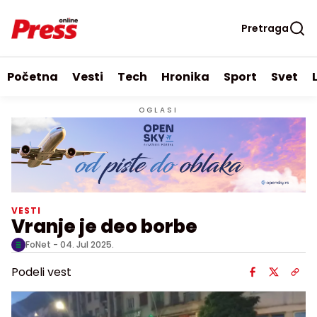
Pretraga
Početna
Vesti
Tech
Hronika
Sport
Svet
OGLASI
VESTI
Vranje je deo borbe
FoNet -
04. Jul 2025.
Podeli vest