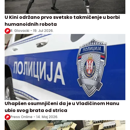
U Kini održano prvo svetsko takmičenje u borbi
humanoidnih robota
R. Glovacki -
19. Jul 2026.
Uhapšen osumnjičeni da je u Vladičinom Hanu
ubio svog brata od strica
Press Online -
14. Maj 2026.