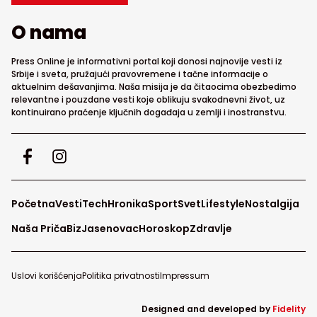
O nama
Press Online je informativni portal koji donosi najnovije vesti iz
Srbije i sveta, pružajući pravovremene i tačne informacije o
aktuelnim dešavanjima. Naša misija je da čitaocima obezbedimo
relevantne i pouzdane vesti koje oblikuju svakodnevni život, uz
kontinuirano praćenje ključnih događaja u zemlji i inostranstvu.
Početna
Vesti
Tech
Hronika
Sport
Svet
Lifestyle
Nostalgija
Naša Priča
Biz
Jasenovac
Horoskop
Zdravlje
Uslovi korišćenja
Politika privatnosti
Impressum
Designed and developed by
Fidelity