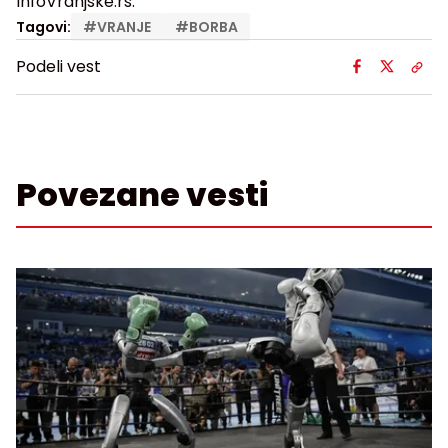
InfoVranjske.rs.
Tagovi:
#
VRANJE
#
BORBA
Podeli vest
Povezane vesti