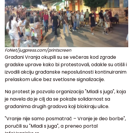
FoNet/jugpress.com/printscreen
Građani Vranja okupili su se večeras kod zgrade
gradske uprave kako bi protestovali, odakle su otišli i
izvodili akciju građanske neposlušnosti kontinuiranim
prelaskom ulice bez svetlosne signalizacije.
Na protest je pozvala organizacija "Mladi s juga", koja
je navela da je cilj da se pokaže solidarnost sa
građanima drugih gradova koji blokiraju ulice.
"Vranje nije samo posmatrač – Vranje je deo borbe",
poručili su "Mladi s juga", a preneo portal