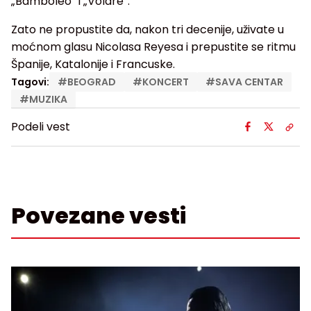
„Bamboleo“ i „Volare“.
Zato ne propustite da, nakon tri decenije, uživate u
moćnom glasu Nicolasa Reyesa i prepustite se ritmu
Španije, Katalonije i Francuske.
Tagovi:
#
BEOGRAD
#
KONCERT
#
SAVA CENTAR
#
MUZIKA
Podeli vest
Povezane vesti