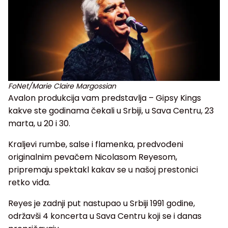
FoNet/Marie Claire Margossian
Avalon produkcija vam predstavlja – Gipsy Kings
kakve ste godinama čekali u Srbiji, u Sava Centru, 23
marta, u 20 i 30.
Kraljevi rumbe, salse i flamenka, predvođeni
originalnim pevačem Nicolasom Reyesom,
pripremaju spektakl kakav se u našoj prestonici
retko viđa.
Reyes je zadnji put nastupao u Srbiji 1991 godine,
održavši 4 koncerta u Sava Centru koji se i danas