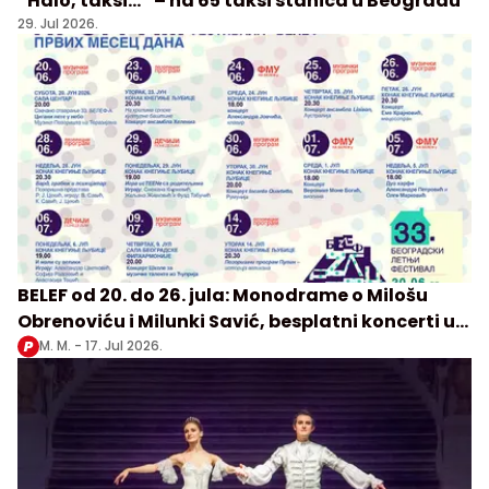
“Halo, taksi…” – na 65 taksi stanica u Beogradu
29. Jul 2026.
BELEF od 20. do 26. jula: Monodrame o Milošu
Obrenoviću i Milunki Savić, besplatni koncerti u
Beogradu
M. M. -
17. Jul 2026.