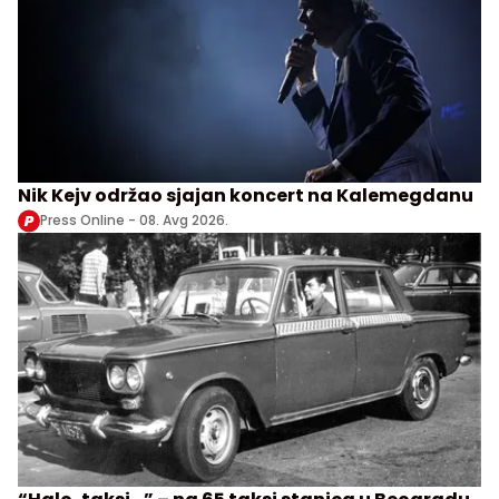
Nik Kejv održao sjajan koncert na Kalemegdanu
Press Online -
08. Avg 2026.