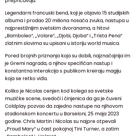
prepričavaju.
Legendarni francuski bend, koji je objavio 15 studijskih
albuma i prodao 20 miliona nosača zvuka, nastupa u
najprestižnijim svetskim dvoranama, a hitovi
„Bamboleo“, „Volare“, „Djobi, Djoba“ i „Trista Pena“
zlatnim slovima su upisani u istoriju world musica.
Pored brojnih priznanja koja su dobili, najznačajnija im
je Gremi nagrada, a njihov specifičan nastup i
konstantna interakcija s publikom kreiraju magiju
koja se retko viđa.
Koliko je Nicolas cenjen kod kolega sa svetske
muzičke scene, svedoči i činjenica da ga je čuveni
Coldplay pozvao da zajedno nastupe na njihovom
stadionskom koncertu u Barseloni, 25 maja 2023
godine. Chris Martin i Nicolas su najpre otpevali
„Proud Mary“ u čast pokojnoj Tini Turner, a zatim