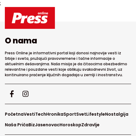
;
O nama
Press Online je informativni portal koji donosi najnovije vesti iz
Srbije i sveta, pružajući pravovremene i tačne informacije o
aktuelnim dešavanjima. Naša misija je da čitaocima obezbedimo
relevantne i pouzdane vesti koje oblikuju svakodnevni život, uz
kontinuirano praćenje ključnih događaja u zemlji i inostranstvu.
Početna
Vesti
Tech
Hronika
Sport
Svet
Lifestyle
Nostalgija
Naša Priča
Biz
Jasenovac
Horoskop
Zdravlje