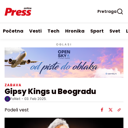
Pretraga
Početna
Vesti
Tech
Hronika
Sport
Svet
OGLASI
ZABAVA
Gipsy Kings u Beogradu
FoNet -
03. Feb 2025.
Podeli vest