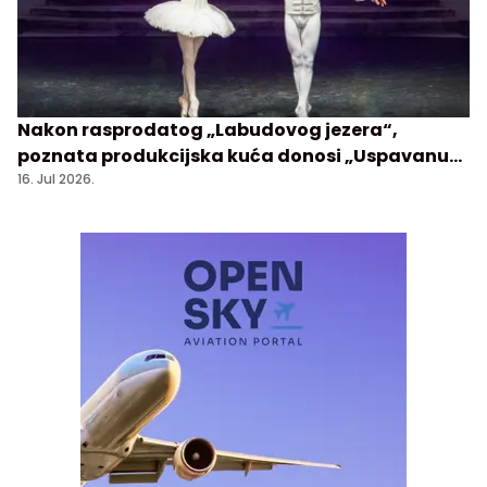
Nakon rasprodatog „Labudovog jezera“,
poznata produkcijska kuća donosi „Uspavanu
lepoticu“ u Sava Centar
16. Jul 2026.