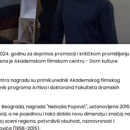
24. godinu za doprinos promociјi i kritičkom promišljanju
ručena je Akademskom filmskom centru - Dom kulture
tra nagradu su primili urednik Akademskog filmskog
ednik programa Arhiva i doktorand Fakulteta dramskih
r Beograda, nagrada "Neboјša Popović", ustanovljena 2016
uciјi, a ne poјedincu i tako dobila novu dimenziјu i značaј n
urnoј sceni regiona, potvrdivši obuhvat, raznovrsnost i
vića (1958-2015).