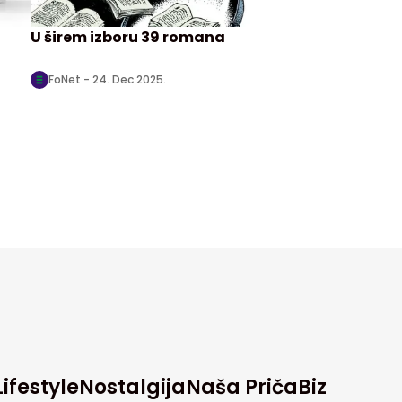
U širem izboru 39 romana
FoNet -
24. Dec 2025.
Lifestyle
Nostalgija
Naša Priča
Biz