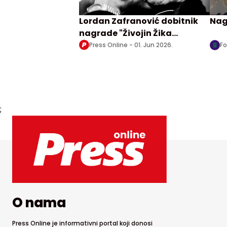
Lordan Zafranović dobitnik
Nag
nagrade "Živojin Žika
Pavlović"
Press Online -
01. Jun 2026.
Fo
;
O nama
Press Online je informativni portal koji donosi