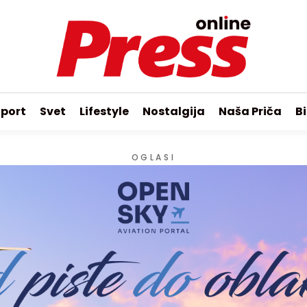
port
Svet
Lifestyle
Nostalgija
Naša Priča
Bi
OGLASI