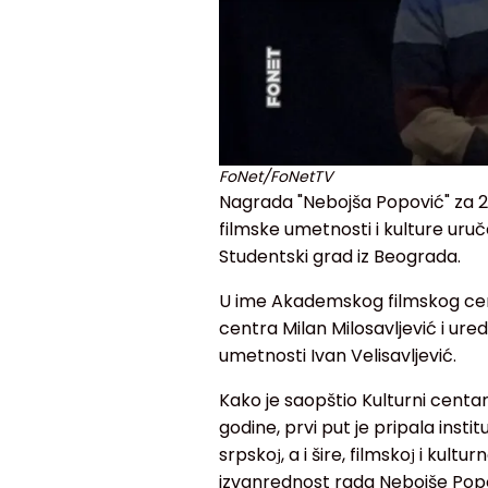
FoNet/FoNetTV
Nagrada "Nebojša Popović" za 20
filmske umetnosti i kulture u
Studentski grad iz Beograda.
U ime Akademskog filmskog cen
centra Milan Milosavljević i ur
umetnosti Ivan Velisavljević.
Kako je saopštio Kulturni centa
godine, prvi put je pripala instit
srpskoј, a i šire, filmskoј i kult
izvanrednost rada Nebojše Popo