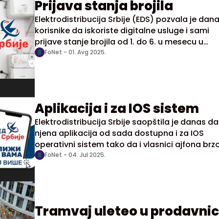
Prijava stanja brojila
Elektrodistribucija Srbije (EDS) pozvala je dan
korisnike da iskoriste digitalne usluge i sami
prijave stanje brojila od 1. do 6. u mesecu u
aplikaciji ED Srbije na Android telefonima ili na
FoNet -
01. Avg 2025.
ajfonu.
Aplikacija i za IOS sistem
Elektrodistribucija Srbije saopštila je danas da
njena aplikacija od sada dostupna i za IOS
operativni sistem tako da i vlasnici ajfona brzo
lako mogu da prijave stanje brojila od 1. do 6.
FoNet -
04. Jul 2025.
dana u mesecu.
Tramvaj uleteo u prodavni