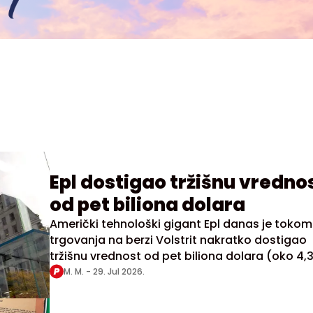
Epl dostigao tržišnu vrednost
od pet biliona dolara
Američki tehnološki gigant Epl danas je tokom
trgovanja na berzi Volstrit nakratko dostigao
tržišnu vrednost od pet biliona dolara (oko 4,
biliona evra)
M. M. -
29. Jul 2026.