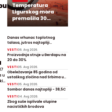
pu
Temperatura
Ligurskog mora
premašila 30
stepeni
Danas vrhunac toplotnog
talasa, jutros najtopliji
Zrenjanjin sa 30 stepeni
VESTI
06. Avg 2026.
Proizvodnja struje u Đerdapu na
20 do 30%
a
VESTI
05. Avg 2026.
17
Obeležavanje 85 godina od
a u
ustaškog zločina nad Srbima u
čkim
Prebilovcima
VESTI
05. Avg 2026.
Sombor danas najtopliji - 38,5C
VESTI
04. Avg 2026.
Zbog suše isplivale olupine
nacističkih brodova