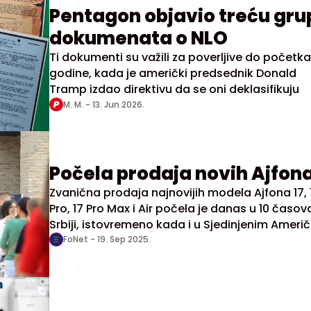
Pentagon objavio treću gru
dokumenata o NLO
Ti dokumenti su važili za poverljive do početka
godine, kada je američki predsednik Donald
Tramp izdao direktivu da se oni deklasifikuju
M. M. -
13. Jun 2026.
Počela prodaja novih Ajfon
Zvanična prodaja najnovijih modela Ajfona 17, 
Pro, 17 Pro Max i Air počela je danas u 10 časov
Srbiji, istovremeno kada i u Sjedinjenim Ameri
Državama, saopštio je Telekom.
FoNet -
19. Sep 2025.