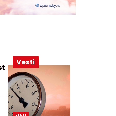
Vesti
3
VESTI