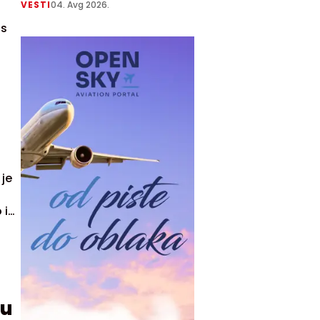
VESTI
04. Avg 2026.
as
 je
 i
cu