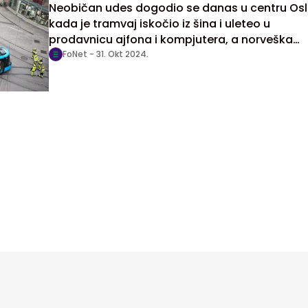
Neobičan udes dogodio se danas u centru Os
kada je tramvaj iskočio iz šina i uleteo u
prodavnicu ajfona i kompjutera, a norveška
policija saopštila je da su u nesreći samo četir
FoNet -
31. Okt 2024.
osobe lakše povređene, među kojima i vozač
tramvaja.