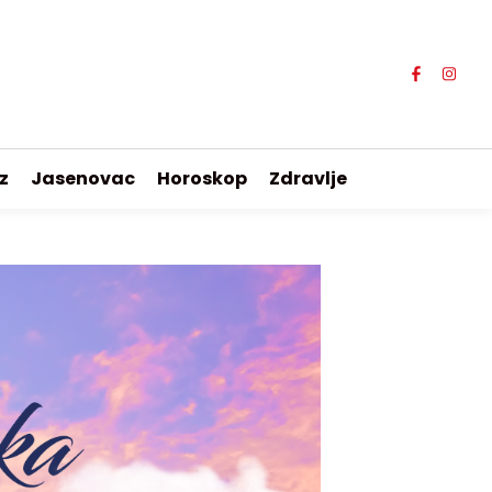
z
Jasenovac
Horoskop
Zdravlje