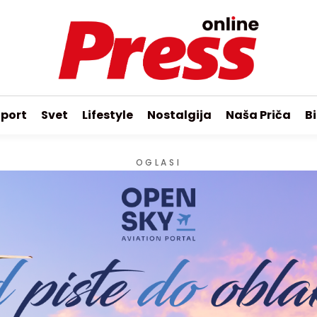
port
Svet
Lifestyle
Nostalgija
Naša Priča
Bi
OGLASI