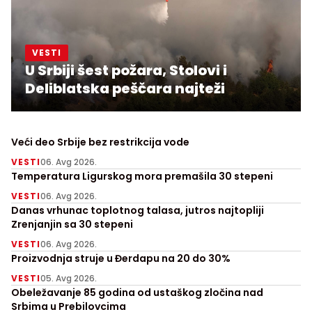
VESTI
U Srbiji šest požara, Stolovi i
Deliblatska peščara najteži
Veći deo Srbije bez restrikcija vode
VESTI
06. Avg 2026.
Temperatura Ligurskog mora premašila 30 stepeni
VESTI
06. Avg 2026.
Danas vrhunac toplotnog talasa, jutros najtopliji
Zrenjanjin sa 30 stepeni
VESTI
06. Avg 2026.
Proizvodnja struje u Đerdapu na 20 do 30%
VESTI
05. Avg 2026.
Obeležavanje 85 godina od ustaškog zločina nad
Srbima u Prebilovcima