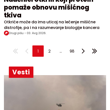
pomaže obnovu mišićnog
tkiva
Otkriće može da ima uticaj na lečenje mišićne
distrofije, pa i na razumevanje biologije kancera
Drugi pišu -
03. Avg 2026.
...
1
2
98
Vesti