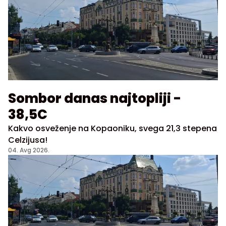
Sombor danas najtopliji -
38,5C
Kakvo osveženje na Kopaoniku, svega 21,3 stepena
Celzijusa!
04. Avg 2026.