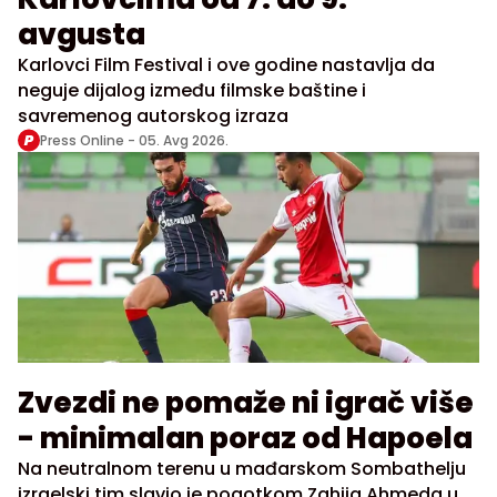
avgusta
Karlovci Film Festival i ove godine nastavlja da
neguje dijalog između filmske baštine i
savremenog autorskog izraza
Press Online -
05. Avg 2026.
Zvezdi ne pomaže ni igrač više
- minimalan poraz od Hapoela
Na neutralnom terenu u mađarskom Sombathelju
izraelski tim slavio je pogotkom Zahija Ahmeda u