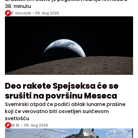
38. minutu
R. Glovacki -
05. Avg 2026.
Deo rakete Spejseksa će se
srušiti na površinu Meseca
Svemirski otpad će podići oblak lunarne prašine
koji će verovatno biti osvetljen sunčevom
svetlošću
M. M. -
05. Avg 2026.