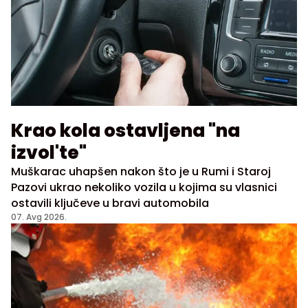
Krao kola ostavljena "na
izvol'te"
Muškarac uhapšen nakon što je u Rumi i Staroj
Pazovi ukrao nekoliko vozila u kojima su vlasnici
ostavili ključeve u bravi automobila
07. Avg 2026.