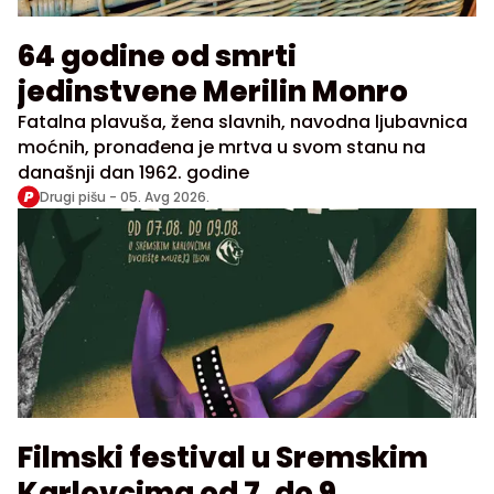
64 godine od smrti
jedinstvene Merilin Monro
Fatalna plavuša, žena slavnih, navodna ljubavnica
moćnih, pronađena je mrtva u svom stanu na
današnji dan 1962. godine
Drugi pišu -
05. Avg 2026.
Filmski festival u Sremskim
Karlovcima od 7. do 9.