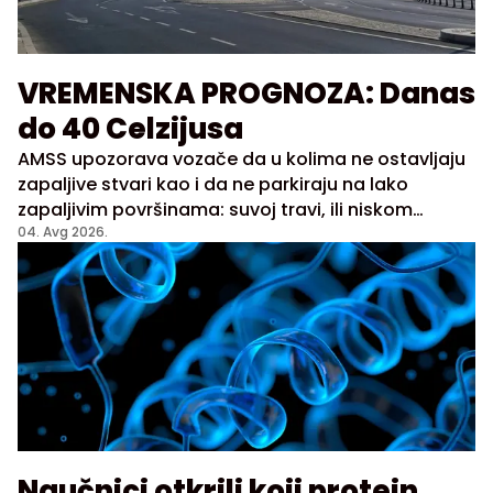
VREMENSKA PROGNOZA: Danas
do 40 Celzijusa
AMSS upozorava vozače da u kolima ne ostavljaju
zapaljive stvari kao i da ne parkiraju na lako
zapaljivim površinama: suvoj travi, ili niskom
rastinju
04. Avg 2026.
Naučnici otkrili koji protein