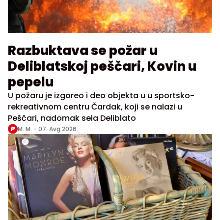
Razbuktava se požar u
Deliblatskoj peščari, Kovin u
pepelu
U požaru je izgoreo i deo objekta u u sportsko-
rekreativnom centru Čardak, koji se nalazi u
Peščari, nadomak sela Deliblato
M. M. -
07. Avg 2026.