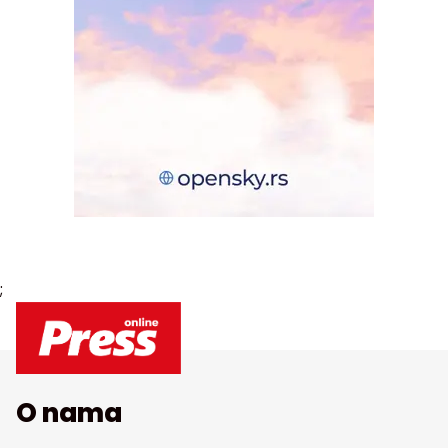
;
O nama