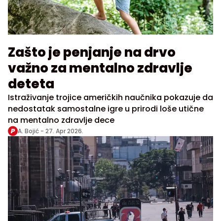
Zašto je penjanje na drvo
važno za mentalno zdravlje
deteta
Istraživanje trojice američkih naučnika pokazuje da
nedostatak samostalne igre u prirodi loše utične
na mentalno zdravlje dece
A. Bojić -
27. Apr 2026.