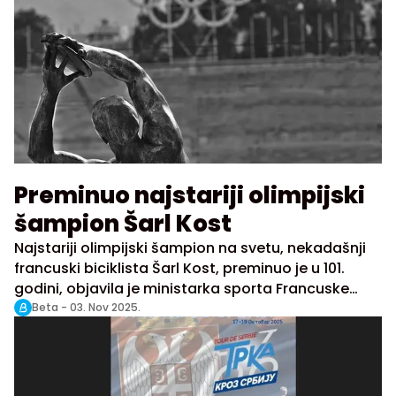
u svakodnevnicu.
Preminuo najstariji olimpijski
šampion Šarl Kost
Najstariji olimpijski šampion na svetu, nekadašnji
francuski biciklista Šarl Kost, preminuo je u 101.
godini, objavila je ministarka sporta Francuske
Marina Ferari.
Beta -
03. Nov 2025.