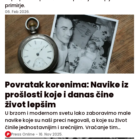
primirje.
06. Feb 2026.
Povratak korenima: Navike iz
prošlosti koje i danas čine
život lepšim
U brzom i modernom svetu lako zaboravimo male
navike koje su naši preci negovali, a koje su život
činile jednostavnijim i srećnijim. Vraćanje tim
praksama danas može doneti mir, radost i balans
Press Online -
16. Nov 2025.