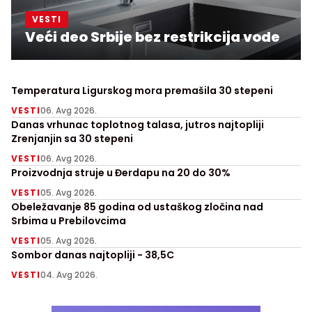
VESTI
Veći deo Srbije bez restrikcija vode
Temperatura Ligurskog mora premašila 30 stepeni
VESTI
06. Avg 2026.
Danas vrhunac toplotnog talasa, jutros najtopliji
Zrenjanjin sa 30 stepeni
VESTI
06. Avg 2026.
Proizvodnja struje u Đerdapu na 20 do 30%
VESTI
05. Avg 2026.
Obeležavanje 85 godina od ustaškog zločina nad
Srbima u Prebilovcima
VESTI
05. Avg 2026.
Sombor danas najtopliji - 38,5C
VESTI
04. Avg 2026.