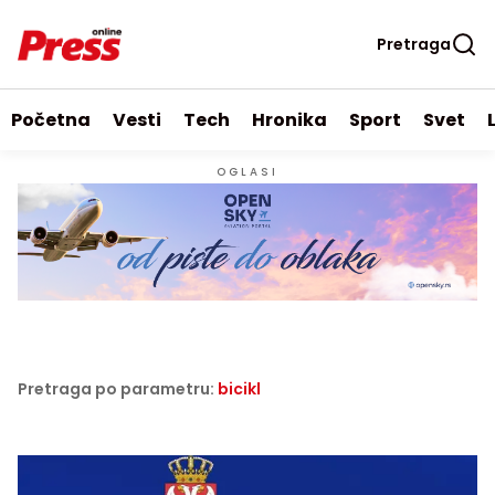
Pretraga
Početna
Vesti
Tech
Hronika
Sport
Svet
OGLASI
Pretraga po parametru:
bicikl