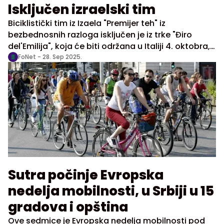
Isključen izraelski tim
Biciklistički tim iz Izaela "Premijer teh" iz
bezbednosnih razloga isključen je iz trke "Điro
del'Emilija", koja će biti održana u Italiji 4. oktobra,
saopštili su danas organizatori.
FoNet -
28. Sep 2025.
Sutra počinje Evropska
nedelja mobilnosti, u Srbiji u 15
gradova i opština
Ove sedmice je Evropska nedelja mobilnosti pod