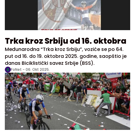
Trka kroz Srbiju od 16. oktobra
Međunarodna “Trka kroz Srbiju”, voziće se po 64.
put od 16. do 19. oktobra 2025. godine, saopštio je
danas Biciklistički savez Srbije (BSS).
FoNet -
06. Okt 2025.