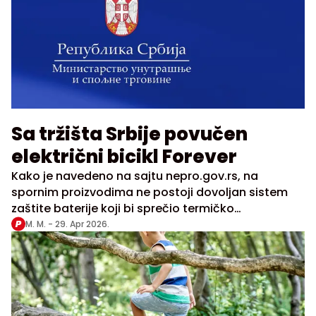
Sa tržišta Srbije povučen
električni bicikl Forever
Kako je navedeno na sajtu nepro.gov.rs, na
spornim proizvodima ne postoji dovoljan sistem
zaštite baterije koji bi sprečio termičko
pregrejavanje baterije
M. M. -
29. Apr 2026.