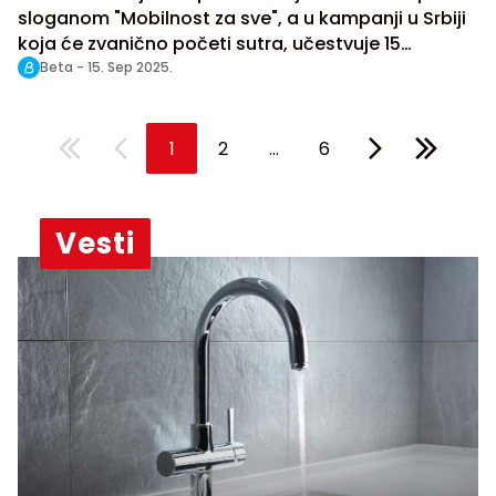
sloganom "Mobilnost za sve", a u kampanji u Srbiji
koja će zvanično početi sutra, učestvuje 15
gradova i opština.
Beta -
15. Sep 2025.
...
1
2
6
Vesti