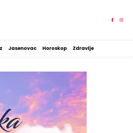
z
Jasenovac
Horoskop
Zdravlje