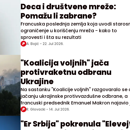
Deca i društvene mreže:
Pomažu li zabrane?
Francuska poslednja zemlja koja uvodi staros
ograničenje u korišćenju mreža - kako to
sprovesti i šta su rezultati
A. Bojić -
22. Jul 2026.
"Koalicija voljnih" jača
protivraketnu odbranu
Ukrajine
Na sastanku "Koalicije voljnih" razgovaralo se 
jačanju ukrajinske protivvazdušne odbrane, a
francuski predsednik Emanuel Makron najavio 
da će Ukrajina dobiti 16 borbenih aviona "rafal
R. Glovacki -
14. Jul 2026.
"Er Srbija" pokrenula "Elevej