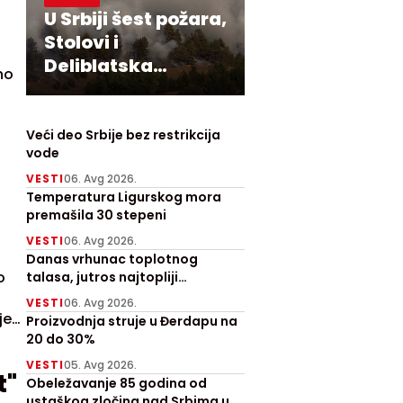
U Srbiji šest požara,
Stolovi i
Deliblatska
no
peščara najteži
Veći deo Srbije bez restrikcija
vode
VESTI
06. Avg 2026.
Temperatura Ligurskog mora
premašila 30 stepeni
VESTI
06. Avg 2026.
Danas vrhunac toplotnog
o
talasa, jutros najtopliji
Zrenjanjin sa 30 stepeni
VESTI
06. Avg 2026.
je
Proizvodnja struje u Đerdapu na
"
20 do 30%
VESTI
05. Avg 2026.
t"
Obeležavanje 85 godina od
ustaškog zločina nad Srbima u