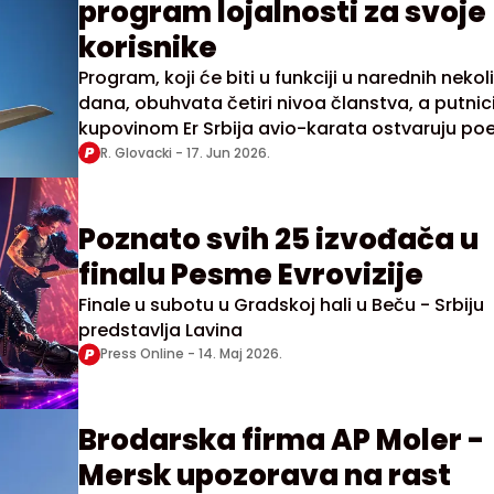
program lojalnosti za svoje
korisnike
Program, koji će biti u funkciji u narednih nekol
dana, obuhvata četiri nivoa članstva, a putnic
kupovinom Er Srbija avio-karata ostvaruju po
koje mogu iskoristiti za nagradne letove, doda
R. Glovacki -
17. Jun 2026.
prtljag, izbor sedišta, pristup premijum salonu 
unapređenje u biznis klasu
Poznato svih 25 izvođača u
finalu Pesme Evrovizije
Finale u subotu u Gradskoj hali u Beču - Srbiju
predstavlja Lavina
Press Online -
14. Maj 2026.
Brodarska firma AP Moler -
Mersk upozorava na rast