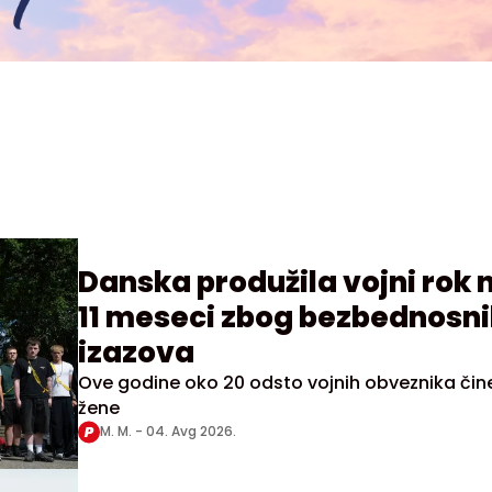
Danska produžila vojni rok 
11 meseci zbog bezbednosn
izazova
Ove godine oko 20 odsto vojnih obveznika čin
žene
M. M. -
04. Avg 2026.