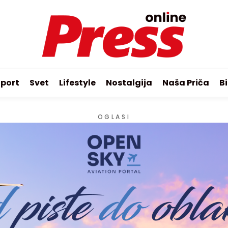
port
Svet
Lifestyle
Nostalgija
Naša Priča
Bi
OGLASI