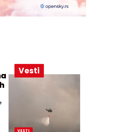
Vesti
na
ih
e
VESTI