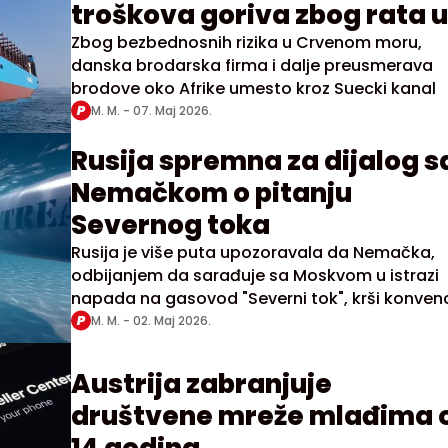
troškova goriva zbog rata u
Iranu
Zbog bezbednosnih rizika u Crvenom moru,
danska brodarska firma i dalje preusmerava
brodove oko Afrike umesto kroz Suecki kanal
M. M. -
07. Maj 2026.
Rusija spremna za dijalog s
Nemačkom o pitanju
Severnog toka
Rusija je više puta upozoravala da Nemačka,
odbijanjem da sarađuje sa Moskvom u istrazi
napada na gasovod "Severni tok", krši konvenc
o suzbijanju terorističkih bombaških napada
M. M. -
02. Maj 2026.
Austrija zabranjuje
društvene mreže mlađima 