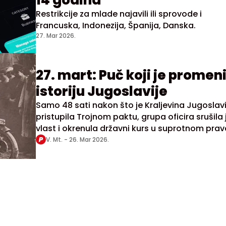
14 godina
Restrikcije za mlade najavili ili sprovode i
Francuska, Indonezija, Španija, Danska.
27. Mar 2026.
27. mart: Puč koji je promen
istoriju Jugoslavije
Samo 48 sati nakon što je Kraljevina Jugoslavi
pristupila Trojnom paktu, grupa oficira srušila 
vlast i okrenula državni kurs u suprotnom pra
V. Mt. -
26. Mar 2026.