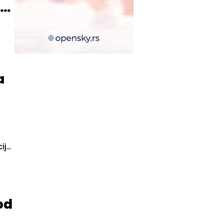
a
ije
od