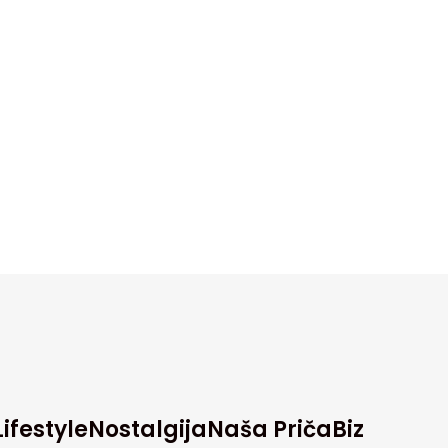
Lifestyle
Nostalgija
Naša Priča
Biz