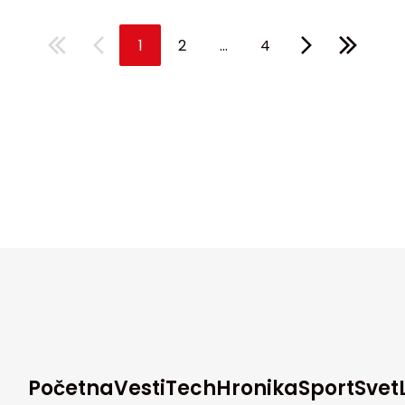
...
1
2
4
Početna
Vesti
Tech
Hronika
Sport
Svet