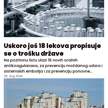
Uskoro još 18 lekova propisuje
se o trošku države
Na pozitivnu listu ulazi 16 novih oralnih
antikoagulanasa, za prevenciju moždanog udara i
sistemskih embolija i za prevenciju ponovne
duboke venske tromboze i plućne embolije
05. Avg 2026.