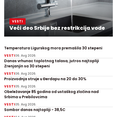
VESTI
Veći deo Srbije bez restrikcija vode
Temperatura Ligurskog mora premašila 30 stepeni
VESTI
06. Avg 2026.
Danas vrhunac toplotnog talasa, jutros najtopliji
Zrenjanjin sa 30 stepeni
VESTI
06. Avg 2026.
Proizvodnja struje u Đerdapu na 20 do 30%
VESTI
05. Avg 2026.
Obeležavanje 85 godina od ustaškog zločina nad
Srbima u Prebilovcima
VESTI
05. Avg 2026.
Sombor danas najtopliji - 38,5C