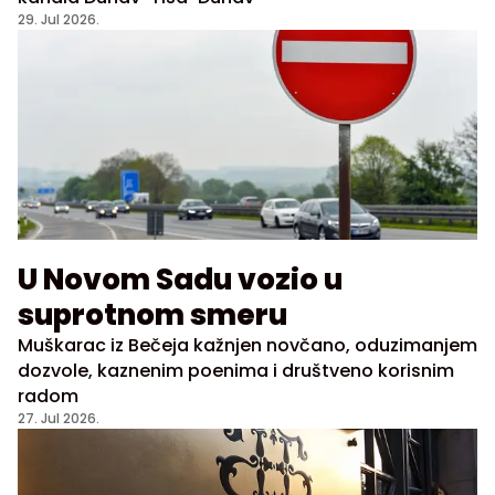
29. Jul 2026.
U Novom Sadu vozio u
suprotnom smeru
Muškarac iz Bečeja kažnjen novčano, oduzimanjem
dozvole, kaznenim poenima i društveno korisnim
radom
27. Jul 2026.