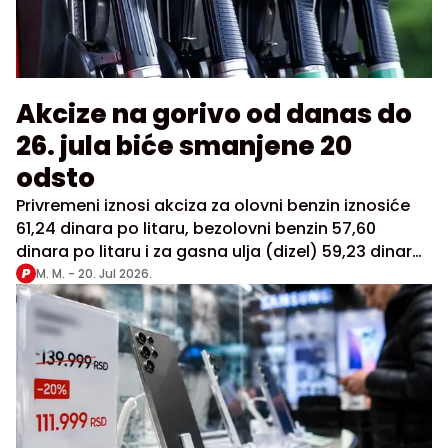
Akcize na gorivo od danas do
26. jula biće smanjene 20
odsto
Privremeni iznosi akciza za olovni benzin iznosiće
61,24 dinara po litaru, bezolovni benzin 57,60
dinara po litaru i za gasna ulja (dizel) 59,23 dinara
po litaru
M. M. -
20. Jul 2026.