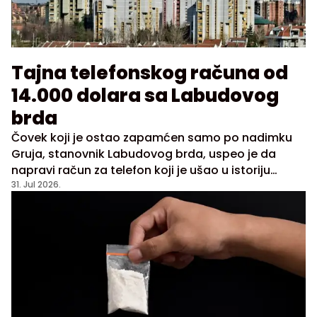
Tajna telefonskog računa od
14.000 dolara sa Labudovog
brda
Čovek koji je ostao zapamćen samo po nadimku
Gruja, stanovnik Labudovog brda, uspeo je da
napravi račun za telefon koji je ušao u istoriju
domaćih telekomunikacija kao najveći ikada. Zbog
31. Jul 2026.
tog astronomskog računa dospeo je i u javnost jer
su čak i mediji izveštavali o tom slučaju, a s kim je
toliko razgovarao nikada nije otkrio. Rekao je
samo da nije “kriv“. Sve se desilo u septembru 1987.
godine.