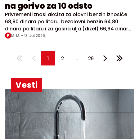
na gorivo za 10 odsto
Privremeni iznosi akciza za olovni benzin iznosiće
68,90 dinara po litaru, bezolovni benzin 64,80
dinara po litaru i za gasna ulja (dizel) 66,64 dinara
po litaru
M. M. -
13. Jul 2026.
...
1
2
29
Vesti