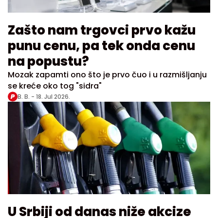
Zašto nam trgovci prvo kažu
punu cenu, pa tek onda cenu
na popustu?
Mozak zapamti ono što je prvo čuo i u razmišljanju
se kreće oko tog "sidra"
B. B. -
18. Jul 2026.
U Srbiji od danas niže akcize