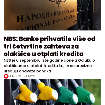
NBS: Banke prihvatile više od
tri četvrtine zahteva za
olakšice u otplati kredita
NBS je u septembru iste godine donela Odluku o
olakšicama u otplati kredita kojim se precizno
uređuju obaveze banaka
M. M. -
23. Jul 2026.