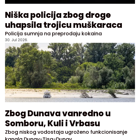
Niška policija zbog droge
uhapsila trojicu muškaraca
Policija sumnja na preprodaju kokaina
30. Jul 2026.
Zbog Dunava vanredno u
Somboru, Kuli i Vrbasu
Zbog niskog vodostaja ugroženo funkcionisanje
kanala Dunav-Tisa-Dunav