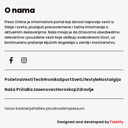
O nama
Press Online je informativni portal koji donosi najnovije vesti iz
Srbije i sveta, pružajući pravovremene i tačne informacije o
aktuelnim dešavanjima. Naša misija je da čitaocima obezbedimo
relevantne i pouzdane vesti koje oblikuju svakodnevni život, uz
kontinuirano praćenje ključnih događaja u zemlji i inostranstvu.
Početna
Vesti
Tech
Hronika
Sport
Svet
Lifestyle
Nostalgija
Naša Priča
Biz
Jasenovac
Horoskop
Zdravlje
Uslovi korišćenja
Politika privatnosti
Impressum
Designed and developed by
Fidelity