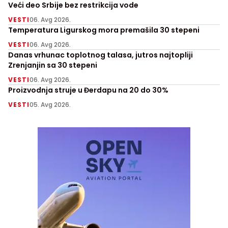
Veći deo Srbije bez restrikcija vode
VESTI
06. Avg 2026.
Temperatura Ligurskog mora premašila 30 stepeni
VESTI
06. Avg 2026.
Danas vrhunac toplotnog talasa, jutros najtopliji
Zrenjanjin sa 30 stepeni
VESTI
06. Avg 2026.
Proizvodnja struje u Đerdapu na 20 do 30%
VESTI
05. Avg 2026.