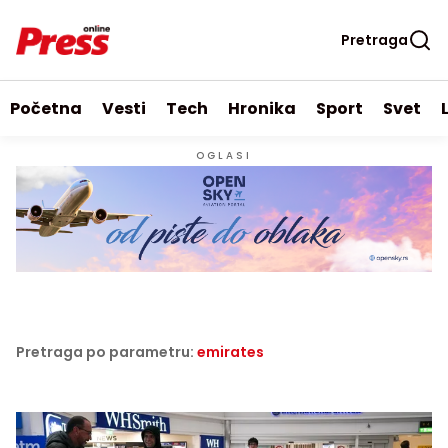
Pretraga
Početna
Vesti
Tech
Hronika
Sport
Svet
OGLASI
Pretraga po parametru:
emirates