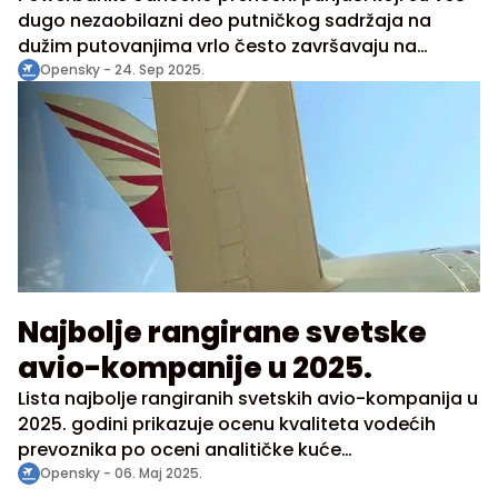
dozvoljavaju unos
dugo nezaobilazni deo putničkog sadržaja na
dužim putovanjima vrlo često završavaju na
listama zabrana avio-prevoznika, a kao razlog se
Opensky -
24. Sep 2025.
navode bezbednosni rizici zbog sadržaja litijumskih
baterija.
Najbolje rangirane svetske
avio-kompanije u 2025.
Lista najbolje rangiranih svetskih avio-kompanija u
2025. godini prikazuje ocenu kvaliteta vodećih
prevoznika po oceni analitičke kuće
AirlinesRatings. Ovogodišnja lista ističe jednu
Opensky -
06. Maj 2025.