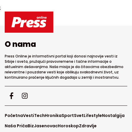
;
O nama
Press Online je informativni portal koji donosi najnovije vesti iz
Srbije i sveta, pružajući pravovremene i tačne informacije o
aktuelnim dešavanjima. Naša misija je da čitaocima obezbedimo
relevantne i pouzdane vesti koje oblikuju svakodnevni život, uz
kontinuirano praćenje ključnih događaja u zemlji i inostranstvu.
Početna
Vesti
Tech
Hronika
Sport
Svet
Lifestyle
Nostalgija
Naša Priča
Biz
Jasenovac
Horoskop
Zdravlje