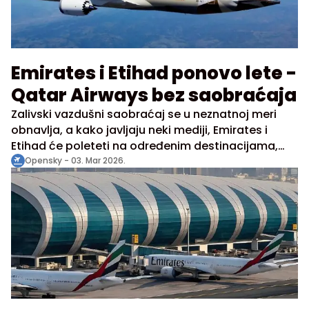
Emirates i Etihad ponovo lete -
Qatar Airways bez saobraćaja
Zalivski vazdušni saobraćaj se u neznatnoj meri
obnavlja, a kako javljaju neki mediji, Emirates i
Etihad će poleteti na određenim destinacijama,
dok Qatar Airways još uvek ostaje uskraćen za
Opensky -
03. Mar 2026.
letove, obzirom na tešku bezbednosnu situaciju
prema samom gradu odnosno aerodromu u Dohi.