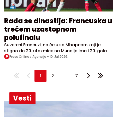
Rađa se dinastija: Francuska u
trećem uzastopnom
polufinalu
Suvereni Francuzi, na čelu sa Mbapeom koji je
stigao do 20. utakmice na Mundijalima i 20. gola
Press Online / Agencije -
10. Jul 2026.
...
1
2
7
Vesti