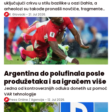
uključujući crkvu u stilu bazilike u oazi Dahla, a
arheolozi su takođe pronašli novčiće, fragmente
grnčarije i alate
R. Glovacki -
21. Jul 2026.
Argentina do polufinala posle
produžetaka i sa igračem više
Jedna od kontroverznijih odluka donetih uz pomoć
VAR tehnologije
Press Online / Agencije -
12. Jul 2026.