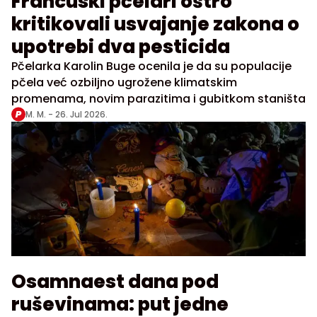
Francuski pčelari oštro
kritikovali usvajanje zakona o
upotrebi dva pesticida
Pčelarka Karolin Buge ocenila je da su populacije
pčela već ozbiljno ugrožene klimatskim
promenama, novim parazitima i gubitkom staništa
M. M. -
26. Jul 2026.
Osamnaest dana pod
ruševinama: put jedne