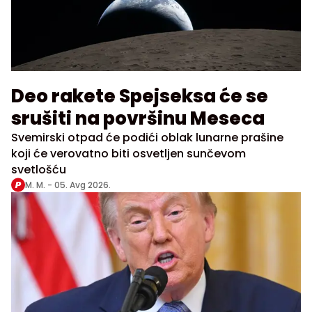
Deo rakete Spejseksa će se
srušiti na površinu Meseca
Svemirski otpad će podići oblak lunarne prašine
koji će verovatno biti osvetljen sunčevom
svetlošću
M. M. -
05. Avg 2026.