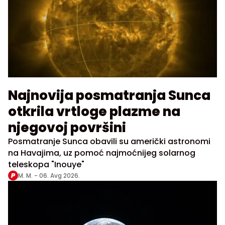
Najnovija posmatranja Sunca
otkrila vrtloge plazme na
njegovoj površini
Posmatranje Sunca obavili su američki astronomi
na Havajima, uz pomoć najmoćnijeg solarnog
teleskopa "Inouye"
M. M. -
06. Avg 2026.