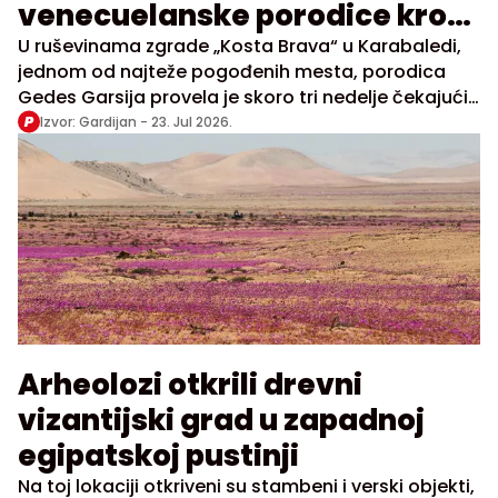
venecuelanske porodice kroz
najteži oproštaj
U ruševinama zgrade „Kosta Brava“ u Karabaledi,
jednom od najteže pogođenih mesta, porodica
Gedes Garsija provela je skoro tri nedelje čekajući
ono što nijedan roditelj ne želi da dočeka
Izvor: Gardijan -
23. Jul 2026.
Arheolozi otkrili drevni
vizantijski grad u zapadnoj
egipatskoj pustinji
Na toj lokaciji otkriveni su stambeni i verski objekti,