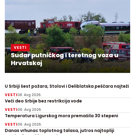
VESTI
Sudar putničkog i teretnog voza u
Hrvatskoj
U Srbiji šest požara, Stolovi i Deliblatska peščara najteži
VESTI
08. Avg 2026.
Veći deo Srbije bez restrikcija vode
VESTI
06. Avg 2026.
Temperatura Ligurskog mora premašila 30 stepeni
VESTI
06. Avg 2026.
Danas vrhunac toplotnog talasa, jutros najtopliji