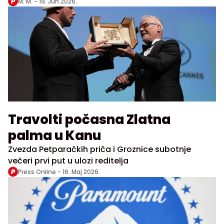
na njegova najpoznatija ostvarenja
M. M. -
19. Jun 2026.
Travolti počasna Zlatna
palma u Kanu
Zvezda Petparačkih priča i Groznice subotnje
večeri prvi put u ulozi reditelja
Press Online -
16. Maj 2026.