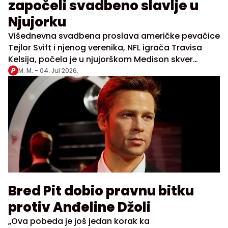
započeli svadbeno slavlje u
Njujorku
Višednevna svadbena proslava američke pevačice
Tejlor Svift i njenog verenika, NFL igrača Travisa
Kelsija, počela je u njujorškom Medison skver
gardenu, dok zvanične potvrde da se par venčao
M. M. -
04. Jul 2026.
još nema
Bred Pit dobio pravnu bitku
protiv Anđeline Džoli
„Ova pobeda je još jedan korak ka