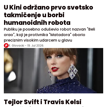
U Kini održano prvo svetsko
takmičenje u borbi
humanoidnih robota
Publiku je posebno oduševio robot nazvan "Beli
orao", koji je protivnika "Matadora" oborio
preciznim visokim udarcem u glavu
R. Glovacki -
19. Jul 2026.
Tejlor Svift i Travis Kelsi