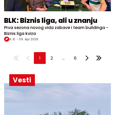
BLK: Biznis liga, ali u znanju
Prva sezona novog vida zabave i team buildinga -
Biznis liga kviza
A. B. -
09. Apr 2026.
...
1
2
6
Vesti