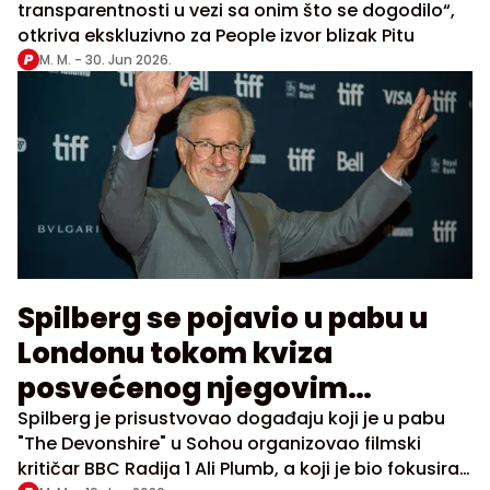
transparentnosti u vezi sa onim što se dogodilo“,
otkriva ekskluzivno za People izvor blizak Pitu
M. M. -
30. Jun 2026.
Spilberg se pojavio u pabu u
Londonu tokom kviza
posvećenog njegovim
filmovima
Spilberg je prisustvovao događaju koji je u pabu
"The Devonshire" u Sohou organizovao filmski
kritičar BBC Radija 1 Ali Plumb, a koji je bio fokusiran