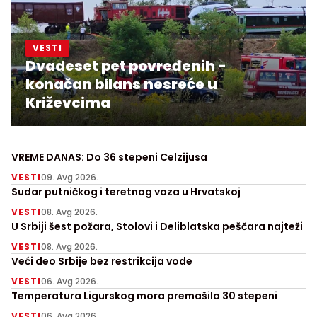
VESTI
Dvadeset pet povređenih -
konačan bilans nesreće u
Križevcima
VREME DANAS: Do 36 stepeni Celzijusa
VESTI
09. Avg 2026.
Sudar putničkog i teretnog voza u Hrvatskoj
VESTI
08. Avg 2026.
U Srbiji šest požara, Stolovi i Deliblatska peščara najteži
VESTI
08. Avg 2026.
Veći deo Srbije bez restrikcija vode
VESTI
06. Avg 2026.
Temperatura Ligurskog mora premašila 30 stepeni
VESTI
06. Avg 2026.