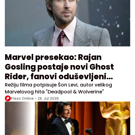
Marvel presekao: Rajan
Gosling postaje novi Ghost
Rider, fanovi oduševljeni
najavom
Režiju filma potpisuje Šon Levi, autor velikog
Marvelovog hita "Deadpool & Wolverine"
Press Online -
28. Jul 2026.