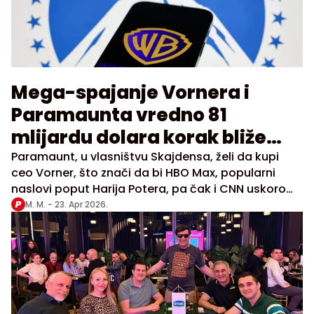
Mega-spajanje Vornera i
Paramaunta vredno 81
mlijardu dolara korak bliže
realizaciji
Paramaunt, u vlasništvu Skajdensa, želi da kupi
ceo Vorner, što znači da bi HBO Max, popularni
naslovi poput Harija Potera, pa čak i CNN uskoro
mogli da se nađu pod istim krovom sa CBS-om,
M. M. -
23. Apr 2026.
Top Ganom i striming servisom Paramaunt+