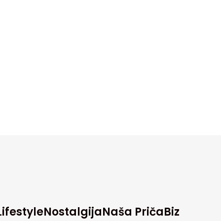
Lifestyle
Nostalgija
Naša Priča
Biz