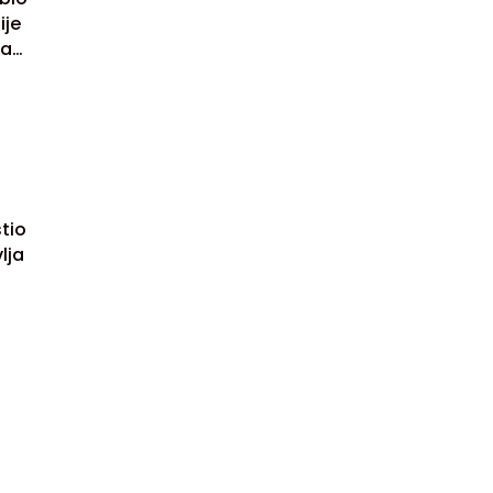
ije
da
tio
lja