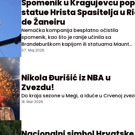
Spomenik u Kragujevcu pop
statue Hrista Spasitelja u R
de Žaneiru
Nemačka kompanija besplatno očistila
spomenik, kao što je ranije učinila sa
Brandeburškom kapijom ili statuama Maunt
Rašmor u SAD
07. Maj 2026.
Nikola Đurišić iz NBA u
Zvezdu!
Do kraja sezone u Megi, a iduće u Crvenoj zvezd
18. Mar 2026.
Nacionalni simbol Hrvatske 