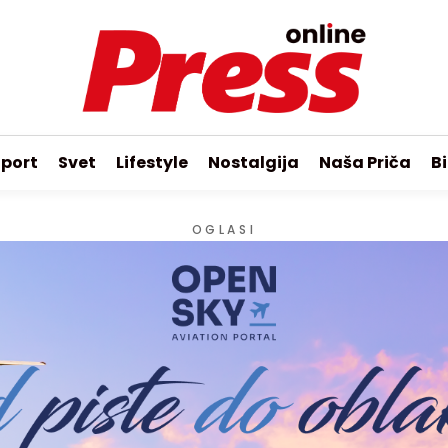
port
Svet
Lifestyle
Nostalgija
Naša Priča
Bi
OGLASI