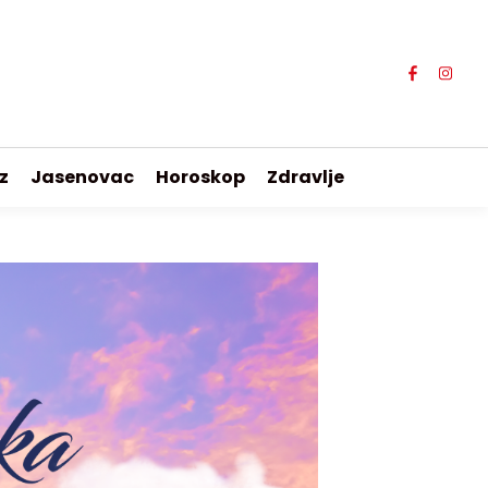
z
Jasenovac
Horoskop
Zdravlje