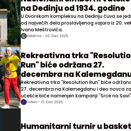
na Dedinju od 1934. godine
U Dvorskom kompleksu na Dedinju čuva se je
od najvećih dela proslavljenog vajara iz 20. ve
Ivana Meštrovića.
Kaldrma -
02. Dec 2025.
Rekreativna trka "Resoluti
Run" biće održana 27.
decembra na Kalemegdanu
deo novca za učešće biće
Rekreativna trka "Resolution Run" biće održan
27. decembra na Kalemegdanu i deo novca z
namenjen kampanji "Srce n
učešće biće namenjen kampanji "Srce na Savi"
Savi", posvećenoj opstanku
posvećenoj opstanku jedinog univerzitetskog
FoNet -
01. Dec 2025.
veslačkog kluba u Srbiji, saopštili su danas
jedinog univerzitetskog
organizatori.
veslačkog kluba u Srbiji,
Humanitarni turnir u baske
saopštili su danas