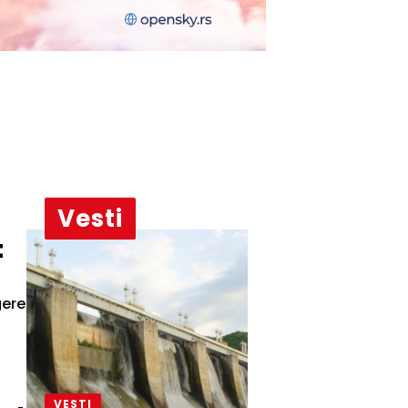
Vesti
t
gere
VESTI