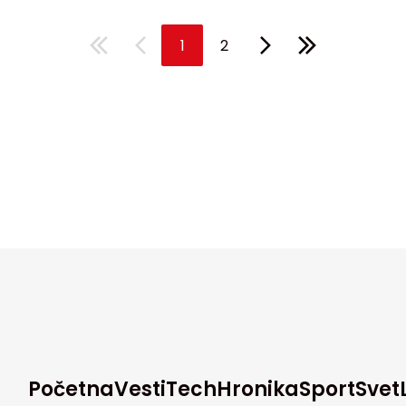
1
2
Početna
Vesti
Tech
Hronika
Sport
Svet