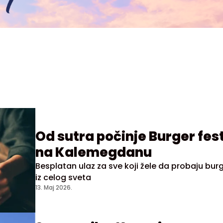
Od sutra počinje Burger fes
na Kalemegdanu
Besplatan ulaz za sve koji žele da probaju bur
iz celog sveta
13. Maj 2026.