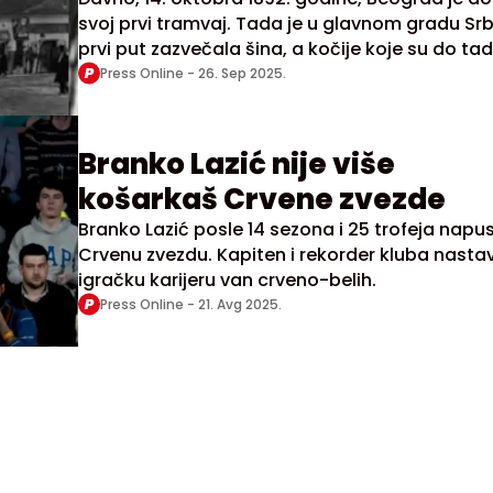
svoj prvi tramvaj. Tada je u glavnom gradu Srb
prvi put zazvečala šina, a kočije koje su do ta
vukli konji počele su da se povlače pred novim
Press Online -
26. Sep 2025.
prevoznim čudom – tramvajem na električni
pogon.
Branko Lazić nije više
košarkaš Crvene zvezde
Branko Lazić posle 14 sezona i 25 trofeja napus
Crvenu zvezdu. Kapiten i rekorder kluba nastav
igračku karijeru van crveno-belih.
Press Online -
21. Avg 2025.