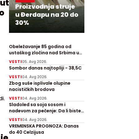
ut
Proizvodnja struje
io
u Đerdapu na 20 do
30%
Obeležavanje 85 godina od
ustaškog zločina nad Srbima u
Prebilovcima
VESTI
05. Avg 2026.
Sombor danas najtopliji - 38,5C
VESTI
04. Avg 2026.
Zbog suše isplivale olupine
nacističkih brodova
i.
VESTI
04. Avg 2026.
Sladoled sa soja sosom i
nadevom za pečenje: Da li biste
probali ove letnje hitove?
VESTI
04. Avg 2026.
VREMENSKA PROGNOZA: Danas
do 40 Celzijusa
je