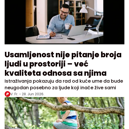
Usamljenost nije pitanje broja
ljudi u prostoriji – već
kvaliteta odnosa sa njima
Istraživanja pokazuju da rad od kuće ume da bude
neugodan posebno za ljude koji inače žive sami
V. Fr. -
28. Jun 2026.