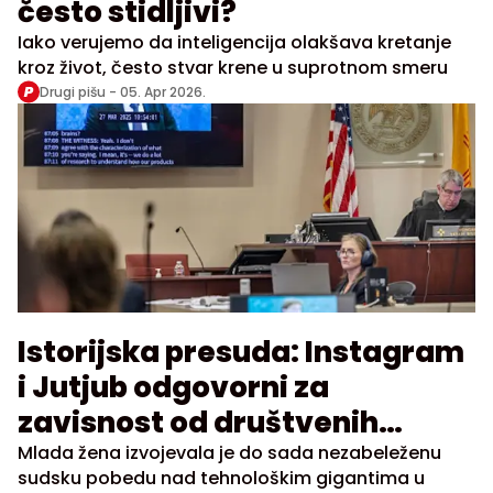
često stidljivi?
Iako verujemo da inteligencija olakšava kretanje
kroz život, često stvar krene u suprotnom smeru
Drugi pišu -
05. Apr 2026.
Istorijska presuda: Instagram
i Jutjub odgovorni za
zavisnost od društvenih
mreža
Mlada žena izvojevala je do sada nezabeleženu
sudsku pobedu nad tehnološkim gigantima u