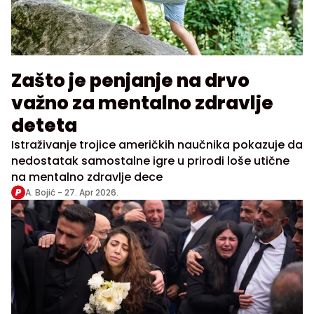
Zašto je penjanje na drvo
važno za mentalno zdravlje
deteta
Istraživanje trojice američkih naučnika pokazuje da
nedostatak samostalne igre u prirodi loše utične
na mentalno zdravlje dece
A. Bojić -
27. Apr 2026.