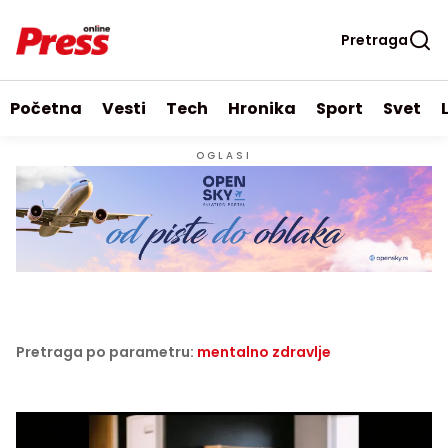
Pretraga
Početna
Vesti
Tech
Hronika
Sport
Svet
OGLASI
Pretraga po parametru:
mentalno zdravlje