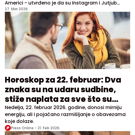
Americi - utvrđeno je da su Instagram i Jutjub
(YouTube) odgovorni za njenu zavisnost
27. Mar 2026.
Horoskop za 22. februar: Dva
znaka su na udaru sudbine,
stiže naplata za sve što su
radili
Nedelja, 22. februar 2026. godine, donosi mirniju
energiju, ali i pojačano razmišljanje o obavezama
koje dolaze.
Press Online -
21. Feb 2026.