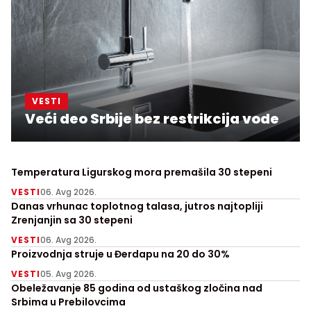
VESTI
Veći deo Srbije bez restrikcija vode
Temperatura Ligurskog mora premašila 30 stepeni
VESTI
06. Avg 2026.
Danas vrhunac toplotnog talasa, jutros najtopliji
Zrenjanjin sa 30 stepeni
VESTI
06. Avg 2026.
Proizvodnja struje u Đerdapu na 20 do 30%
VESTI
05. Avg 2026.
Obeležavanje 85 godina od ustaškog zločina nad
Srbima u Prebilovcima