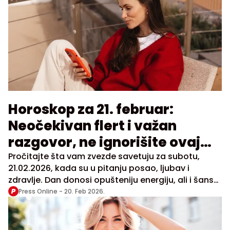
Horoskop za 21. februar:
Neočekivan flert i važan
razgovor, ne ignorišite ovaj
susret
Pročitajte šta vam zvezde savetuju za subotu,
21.02.2026, kada su u pitanju posao, ljubav i
zdravlje. Dan donosi opušteniju energiju, ali i šanse
za zanimljiva poznanstva.
Press Online -
20. Feb 2026.