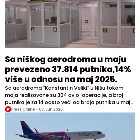
Sa niškog aerodroma u maju
prevezeno 37.814 putnika,14%
više u odnosu na maj 2025.
Sa aerodroma "Konstantin Veliki" u Nišu tokom
maja realizovane su 304 avio-operacije, a broj
putnika je za 14 odsto veći od broja putnika u maju
prošle godine i iznosi 37.814.
Press Online -
03. Jun 2026.