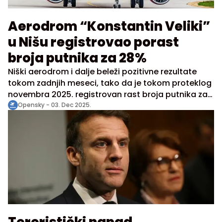
Aerodrom “Konstantin Veliki”
u Nišu registrovao porast
broja putnika za 28%
Niški aerodrom i dalje beleži pozitivne rezultate
tokom zadnjih meseci, tako da je tokom proteklog
novembra 2025. registrovan rast broja putnika za
28% u odnosu na isti period prošle godine, sa
Opensky -
03. Dec 2025.
28.546 prevezenih putnika i 258 registrovanih
sletanja i poletanja tokom meseca.