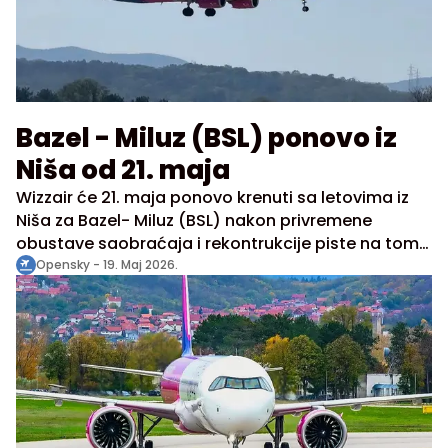
Bazel - Miluz (BSL) ponovo iz
Niša od 21. maja
Wizzair će 21. maja ponovo krenuti sa letovima iz
Niša za Bazel- Miluz (BSL) nakon privremene
obustave saobraćaja i rekontrukcije piste na tom
aerodromu, što je dovelo do transfera operacija u
Opensky -
19. Maj 2026.
Štutgart, objavljuju Aerodromi Srbije.