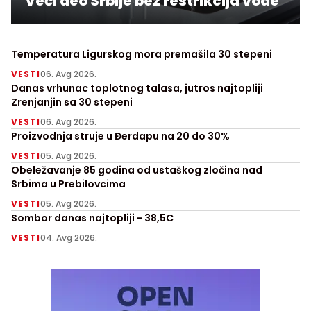
Veći deo Srbije bez restrikcija vode
Temperatura Ligurskog mora premašila 30 stepeni
VESTI
06. Avg 2026.
Danas vrhunac toplotnog talasa, jutros najtopliji
Zrenjanjin sa 30 stepeni
VESTI
06. Avg 2026.
Proizvodnja struje u Đerdapu na 20 do 30%
VESTI
05. Avg 2026.
Obeležavanje 85 godina od ustaškog zločina nad
Srbima u Prebilovcima
VESTI
05. Avg 2026.
Sombor danas najtopliji - 38,5C
VESTI
04. Avg 2026.