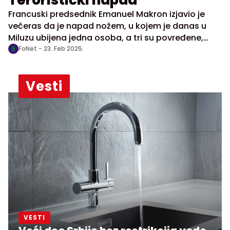
Teroristički napad
Francuski predsednik Emanuel Makron izjavio je
večeras da je napad nožem, u kojem je danas u
Miluzu ubijena jedna osoba, a tri su povređene,
"islamistički terorizam".
FoNet -
23. Feb 2025.
Vesti
VESTI