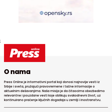
;
O nama
Press Online je informativni portal koji donosi najnovije vesti iz
Srbije i sveta, pružajući pravovremene i tačne informacije o
aktuelnim dešavanjima. Naša misija je da čitaocima obezbedimo
relevantne i pouzdane vesti koje oblikuju svakodnevni život, uz
kontinuirano praćenje ključnih događaja u zemlji i inostranstvu.