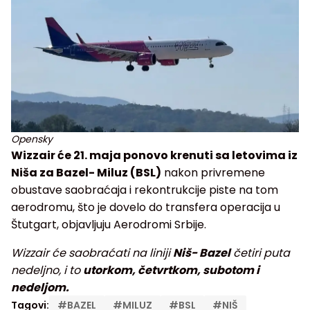
Opensky
Wizzair će 21. maja ponovo krenuti sa letovima iz
Niša za Bazel- Miluz (BSL)
nakon privremene
obustave saobraćaja i rekontrukcije piste na tom
aerodromu, što je dovelo do transfera operacija u
Štutgart, objavljuju Aerodromi Srbije.
Wizzair će saobraćati na liniji
Niš- Bazel
četiri puta
nedeljno, i to
utorkom, četvrtkom, subotom i
nedeljom.
Tagovi:
#
BAZEL
#
MILUZ
#
BSL
#
NIŠ