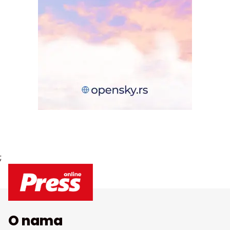
;
O nama