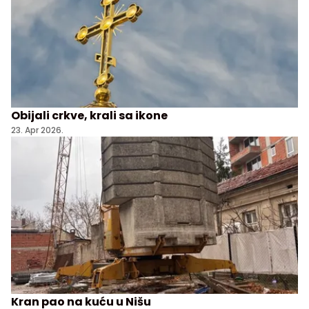
Obijali crkve, krali sa ikone
23. Apr 2026.
Kran pao na kuću u Nišu