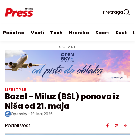
Pretraga
Početna
Vesti
Tech
Hronika
Sport
Svet
OGLASI
LIFESTYLE
Bazel - Miluz (BSL) ponovo iz
Niša od 21. maja
Opensky -
19. Maj 2026.
Podeli vest