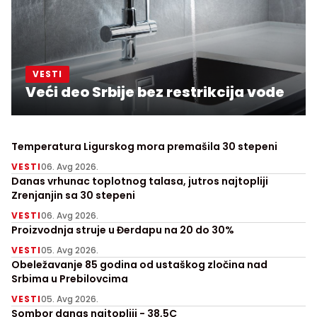
VESTI
Veći deo Srbije bez restrikcija vode
Temperatura Ligurskog mora premašila 30 stepeni
VESTI
06. Avg 2026.
Danas vrhunac toplotnog talasa, jutros najtopliji
Zrenjanjin sa 30 stepeni
VESTI
06. Avg 2026.
Proizvodnja struje u Đerdapu na 20 do 30%
VESTI
05. Avg 2026.
Obeležavanje 85 godina od ustaškog zločina nad
Srbima u Prebilovcima
VESTI
05. Avg 2026.
Sombor danas najtopliji - 38,5C