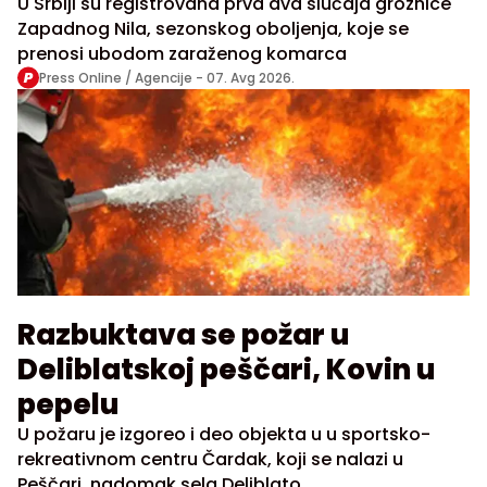
U Srbiji su registrovana prva dva slučaja groznice
Zapadnog Nila, sezonskog oboljenja, koje se
prenosi ubodom zaraženog komarca
Press Online / Agencije -
07. Avg 2026.
Razbuktava se požar u
Deliblatskoj peščari, Kovin u
pepelu
U požaru je izgoreo i deo objekta u u sportsko-
rekreativnom centru Čardak, koji se nalazi u
Peščari, nadomak sela Deliblato