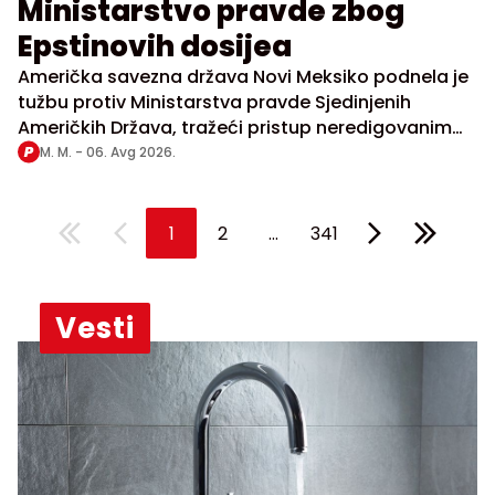
Ministarstvo pravde zbog
Epstinovih dosijea
Američka savezna država Novi Meksiko podnela je
tužbu protiv Ministarstva pravde Sjedinjenih
Američkih Država, tražeći pristup neredigovanim
dosijeima o osuđenom seksualnom prestupniku
M. M. -
06. Avg 2026.
Džefriju Epstinu
...
1
2
341
Vesti