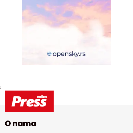
;
O nama