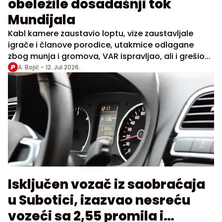
obeležile dosadašnji tok
Mundijala
Kabl kamere zaustavio loptu, vize zaustavljale
igrače i članove porodice, utakmice odlagane
zbog munja i gromova, VAR ispravljao, ali i grešio...
A. Bojić -
12. Jul 2026.
Isključen vozač iz saobraćaja
u Subotici, izazvao nesreću
vozeći sa 2,55 promila i