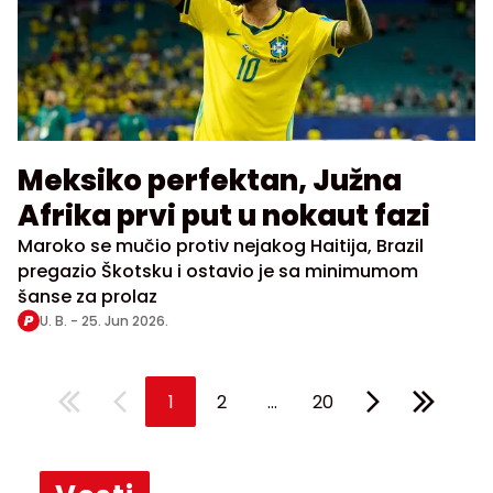
Meksiko perfektan, Južna
Afrika prvi put u nokaut fazi
Maroko se mučio protiv nejakog Haitija, Brazil
pregazio Škotsku i ostavio je sa minimumom
šanse za prolaz
U. B. -
25. Jun 2026.
...
1
2
20