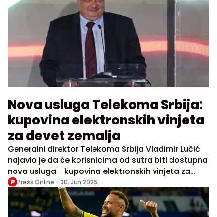
Nova usluga Telekoma Srbija:
kupovina elektronskih vinjeta
za devet zemalja
Generalni direktor Telekoma Srbija Vladimir Lučić
najavio je da će korisnicima od sutra biti dostupna
nova usluga - kupovina elektronskih vinjeta za
devet evropskih zemalja putem sajta kompanije.
Press Online -
30. Jun 2026.
Usluga će biti namenjena svim korisnicima koji su
preko Telekoma Srbija kupili TAG uređaj za
elektronsku naplatu putarine.