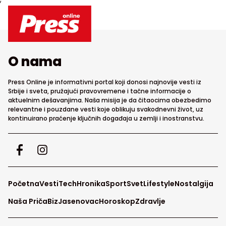
O nama
Press Online je informativni portal koji donosi najnovije vesti iz
Srbije i sveta, pružajući pravovremene i tačne informacije o
aktuelnim dešavanjima. Naša misija je da čitaocima obezbedimo
relevantne i pouzdane vesti koje oblikuju svakodnevni život, uz
kontinuirano praćenje ključnih događaja u zemlji i inostranstvu.
Početna
Vesti
Tech
Hronika
Sport
Svet
Lifestyle
Nostalgija
Naša Priča
Biz
Jasenovac
Horoskop
Zdravlje