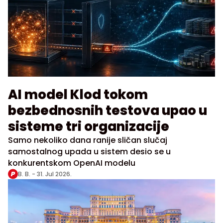
AI model Klod tokom
bezbednosnih testova upao u
sisteme tri organizacije
Samo nekoliko dana ranije sličan slučaj
samostalnog upada u sistem desio se u
konkurentskom OpenAI modelu
B. B. -
31. Jul 2026.