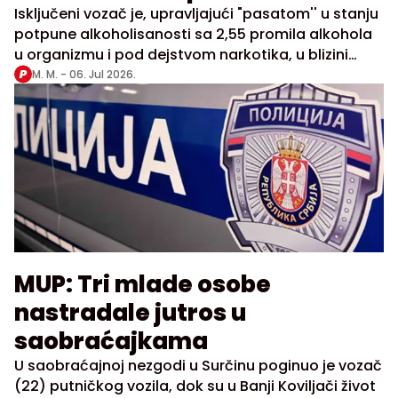
drogiran
Isključeni vozač je, upravljajući "pasatom'' u stanju
potpune alkoholisanosti sa 2,55 promila alkohola
u organizmu i pod dejstvom narkotika, u blizini
centra grada izazvao saobraćajnu nezgodu
M. M. -
06. Jul 2026.
MUP: Tri mlade osobe
nastradale jutros u
saobraćajkama
U saobraćajnoj nezgodi u Surčinu poginuo je vozač
(22) putničkog vozila, dok su u Banji Koviljači život