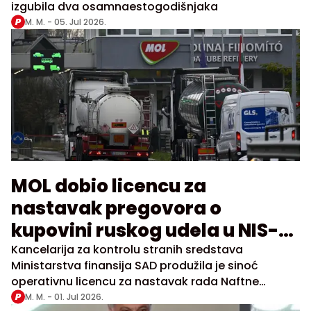
izgubila dva osamnaestogodišnjaka
M. M. -
05. Jul 2026.
MOL dobio licencu za
nastavak pregovora o
kupovini ruskog udela u NIS-u
do 31. jula
Kancelarija za kontrolu stranih sredstava
Ministarstva finansija SAD produžila je sinoć
operativnu licencu za nastavak rada Naftne
industrije Srbije za još 30 dana, takođe do 31. jula
M. M. -
01. Jul 2026.