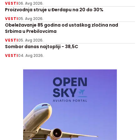
VESTI
06. Avg 2026.
Proizvodnja struje u Đerdapu na 20 do 30%
VESTI
05. Avg 2026.
Obeležavanje 85 godina od ustaškog zločina nad
Srbima u Prebilovcima
VESTI
05. Avg 2026.
Sombor danas najtopliji - 38,5C
VESTI
04. Avg 2026.