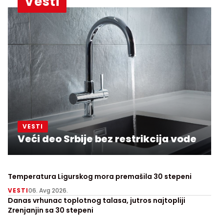
Vesti
VESTI
Veći deo Srbije bez restrikcija vode
Temperatura Ligurskog mora premašila 30 stepeni
VESTI
06. Avg 2026.
Danas vrhunac toplotnog talasa, jutros najtopliji
Zrenjanjin sa 30 stepeni