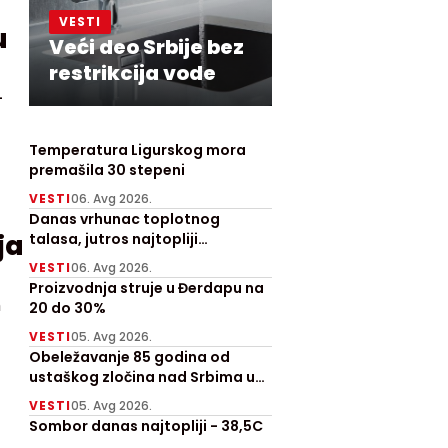
VESTI
u
Veći deo Srbije bez
restrikcija vode
-
Temperatura Ligurskog mora
premašila 30 stepeni
VESTI
06. Avg 2026.
Danas vrhunac toplotnog
ja
talasa, jutros najtopliji
Zrenjanjin sa 30 stepeni
VESTI
06. Avg 2026.
Proizvodnja struje u Đerdapu na
m
20 do 30%
VESTI
05. Avg 2026.
Obeležavanje 85 godina od
ustaškog zločina nad Srbima u
Prebilovcima
VESTI
05. Avg 2026.
Sombor danas najtopliji - 38,5C