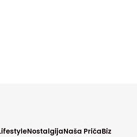
Lifestyle
Nostalgija
Naša Priča
Biz