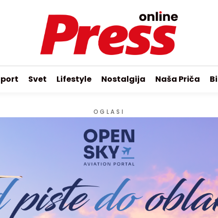
port
Svet
Lifestyle
Nostalgija
Naša Priča
Bi
OGLASI