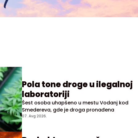
Pola tone droge u ilegalnoj
laboratoriji
Šest osoba uhapšeno u mestu Vodanj kod
Smedereva, gde je droga pronađena
07. Avg 2026.