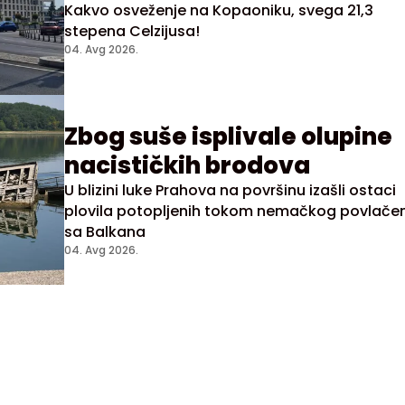
Kakvo osveženje na Kopaoniku, svega 21,3
stepena Celzijusa!
04. Avg 2026.
Zbog suše isplivale olupine
nacističkih brodova
U blizini luke Prahova na površinu izašli ostaci
plovila potopljenih tokom nemačkog povlače
sa Balkana
04. Avg 2026.