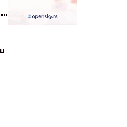
ara
pu