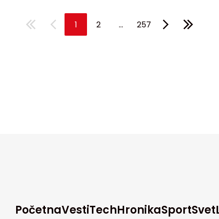
...
1
2
257
Početna
Vesti
Tech
Hronika
Sport
Svet