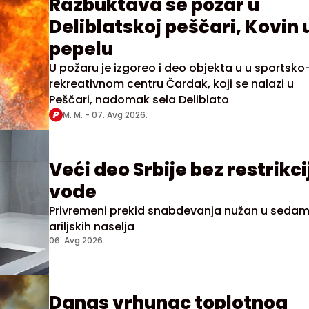
Razbuktava se požar u
Deliblatskoj peščari, Kovin 
pepelu
U požaru je izgoreo i deo objekta u u sportsko
rekreativnom centru Čardak, koji se nalazi u
Peščari, nadomak sela Deliblato
M. M. -
07. Avg 2026.
Veći deo Srbije bez restrikci
vode
Privremeni prekid snabdevanja nužan u seda
ariljskih naselja
06. Avg 2026.
Danas vrhunac toplotnog