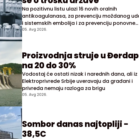
se o trošku države
Na pozitivnu listu ulazi 16 novih oralnih
antikoagulanasa, za prevenciju moždanog ud
i sistemskih embolija i za prevenciju ponovne
duboke venske tromboze i plućne embolije
05. Avg 2026.
Proizvodnja struje u Đerda
na 20 do 30%
Vodostaj će ostati nizak i narednih dana, ali iz
Elektroprivrede Srbije uveravaju da građani i
privreda nemaju razloga za brigu
05. Avg 2026.
Sombor danas najtopliji -
38,5C