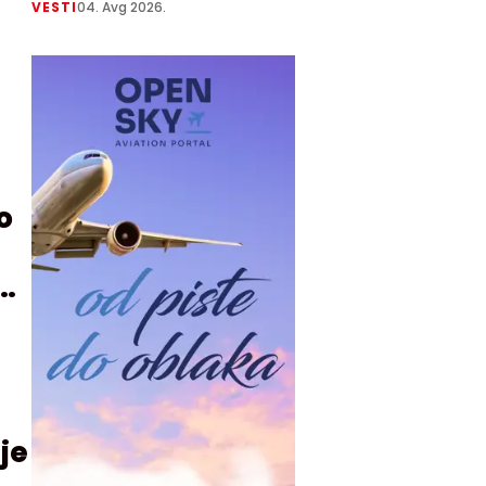
VESTI
04. Avg 2026.
o
je