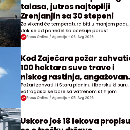
talasa, jutros najtopliji
Zrenjanjin sa 30 stepeni
Za vikend će temperatura biti u manjem padu,
dok se od ponedeljka očekuje porast
Press Online / Agencije -
06. Avg 2026.
Kod Zaječara požar zahvati
100 hektara suve trave i
niskog rastinja, angažovan
"Kamov"
Požari zahvatili i Staru planinu i Ibarsku klisuru,
vatrogasci se bore sa vatrenom stihijom
Press Online / Agencije -
05. Avg 2026.
Uskoro još 18 lekova propisu