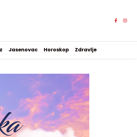
z
Jasenovac
Horoskop
Zdravlje