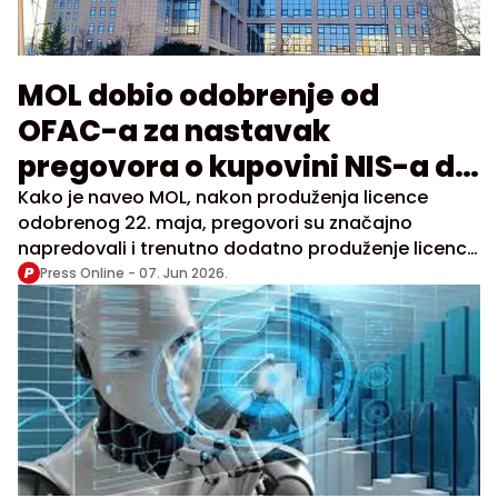
MOL dobio odobrenje od
OFAC-a za nastavak
pregovora o kupovini NIS-a do
16. juna
Kako je naveo MOL, nakon produženja licence
odobrenog 22. maja, pregovori su značajno
napredovali i trenutno dodatno produženje licence
omogućava finalizaciju transakcione
Press Online -
07. Jun 2026.
dokumentacije