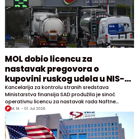
MOL dobio licencu za
nastavak pregovora o
kupovini ruskog udela u NIS-u
do 31. jula
Kancelarija za kontrolu stranih sredstava
Ministarstva finansija SAD produžila je sinoć
operativnu licencu za nastavak rada Naftne
industrije Srbije za još 30 dana, takođe do 31. jula
M. M. -
01. Jul 2026.