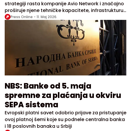
strategiji rasta kompanije Avio Network i značajno
proširuje njene tehničke kapacitete, infrastrukturu i
tržišni domet širom Evrope
Press Online -
11. Maj 2026.
NBS: Banke od 5. maja
spremne za plaćanja u okviru
SEPA sistema
Evropski platni savet odobrio prijave za pristupanje
ovoj platnoj šemi koje su podnele centralna banka
i 18 poslovnih banaka u Srbiji