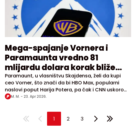
Mega-spajanje Vornera i
Paramaunta vredno 81
mlijardu dolara korak bliže
realizaciji
Paramaunt, u vlasništvu Skajdensa, želi da kupi
ceo Vorner, što znači da bi HBO Max, popularni
naslovi poput Harija Potera, pa čak i CNN uskoro
mogli da se nađu pod istim krovom sa CBS-om,
M. M. -
23. Apr 2026.
Top Ganom i striming servisom Paramaunt+
1
2
3