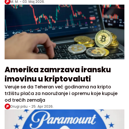
M. M. -
03. Maj 2026.
Amerika zamrzava iransku
imovinu u kriptovaluti
Veruje se da Teheran već godinama na kripto
tržištu plaća za naoružanje i opremu koje kupuje
od trećih zemalja
Drugi pišu -
25. Apr 2026.