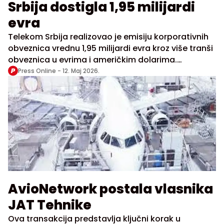
Srbija dostigla 1,95 milijardi
evra
Telekom Srbija realizovao je emisiju korporativnih
obveznica vrednu 1,95 milijardi evra kroz više tranši
obveznica u evrima i američkim dolarima.
Kompanija navodi da je interesovanje investitora
Press Online -
12. Maj 2026.
bilo izuzetno veliko, uz ukupnu tražnju od gotovo
13,9 milijardi dolara i učešće oko 300
međunarodnih institucionalnih investitora.
AvioNetwork postala vlasnika
JAT Tehnike
Ova transakcija predstavlja ključni korak u