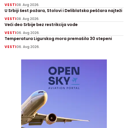
VESTI
08. Avg 2026.
U Srbiji šest požara, Stolovi i Deliblatska peščara najteži
VESTI
08. Avg 2026.
Veći deo Srbije bez restrikcija vode
VESTI
06. Avg 2026.
Temperatura Ligurskog mora premašila 30 stepeni
VESTI
06. Avg 2026.