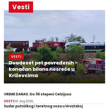
Vesti
VESTI
Dvadeset pet povređenih -
konačan bilans nesreće u
Križevcima
VREME DANAS: Do 36 stepeni Celzijusa
VESTI
09. Avg 2026.
Sudar putničkog i teretnog voza u Hrvatskoj