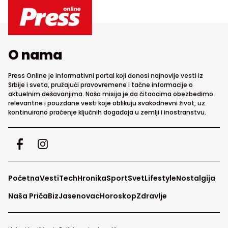
O nama
Press Online je informativni portal koji donosi najnovije vesti iz
Srbije i sveta, pružajući pravovremene i tačne informacije o
aktuelnim dešavanjima. Naša misija je da čitaocima obezbedimo
relevantne i pouzdane vesti koje oblikuju svakodnevni život, uz
kontinuirano praćenje ključnih događaja u zemlji i inostranstvu.
Početna
Vesti
Tech
Hronika
Sport
Svet
Lifestyle
Nostalgija
Naša Priča
Biz
Jasenovac
Horoskop
Zdravlje