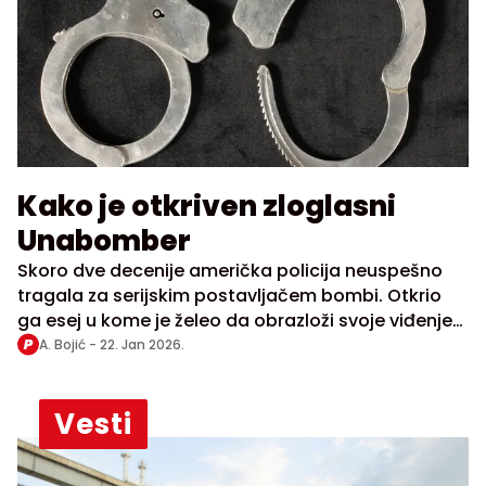
Kako je otkriven zloglasni
Unabomber
Skoro dve decenije američka policija neuspešno
tragala za serijskim postavljačem bombi. Otkrio
ga esej u kome je želeo da obrazloži svoje viđenje
savremenog sveta
A. Bojić -
22. Jan 2026.
Vesti