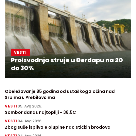
VESTI
Proizvodnja struje u Đerdapu na 20
do 30%
Obeležavanje 85 godina od ustaškog zločina nad
Srbima u Prebilovcima
VESTI
05. Avg 2026.
Sombor danas najtopliji - 38,5C
VESTI
04. Avg 2026.
Zbog suše isplivale olupine nacističkih brodova
VESTI
04. Avg 2026.