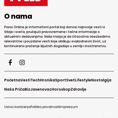
O nama
Press Online je informativni portal koji donosi najnovije vesti iz
Srbije i sveta, pružajući pravovremene i tačne informacije o
aktuelnim dešavanjima. Naša misija je da čitaocima obezbedimo
relevantne i pouzdane vesti koje oblikuju svakodnevni život, uz
kontinuirano praćenje ključnih događaja u zemlji i inostranstvu.
Početna
Vesti
Tech
Hronika
Sport
Svet
Lifestyle
Nostalgija
Naša Priča
Biz
Jasenovac
Horoskop
Zdravlje
Uslovi korišćenja
Politika privatnosti
Impressum