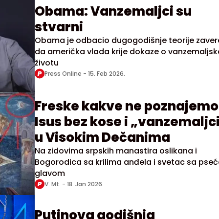
Obama: Vanzemaljci su
stvarni
Obama je odbacio dugogodišnje teorije zaver
da američka vlada krije dokaze o vanzemaljs
životu
Press Online -
15. Feb 2026.
Freske kakve ne poznajemo
Isus bez kose i „vanzemaljc
u Visokim Dečanima
Na zidovima srpskih manastira oslikana i
Bogorodica sa krilima anđela i svetac sa pse
glavom
V. Mt. -
18. Jan 2026.
Putinova godišnja