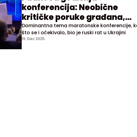
konferencija: Neobične
kritičke poruke građana,
vanzemaljci i prosidba
Dominantna tema maratonske konferencije, 
što se i očekivalo, bio je ruski rat u Ukrajini
19. Dec 2025.