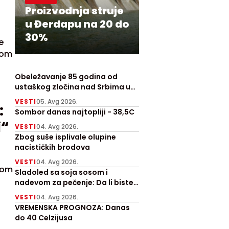
Proizvodnja struje
u Đerdapu na 20 do
30%
e
kom
Obeležavanje 85 godina od
ustaškog zločina nad Srbima u
Prebilovcima
VESTI
05. Avg 2026.
:
Sombor danas najtopliji - 38,5C
i“
VESTI
04. Avg 2026.
Zbog suše isplivale olupine
nacističkih brodova
VESTI
04. Avg 2026.
ćom
Sladoled sa soja sosom i
nadevom za pečenje: Da li biste
probali ove letnje hitove?
VESTI
04. Avg 2026.
VREMENSKA PROGNOZA: Danas
do 40 Celzijusa