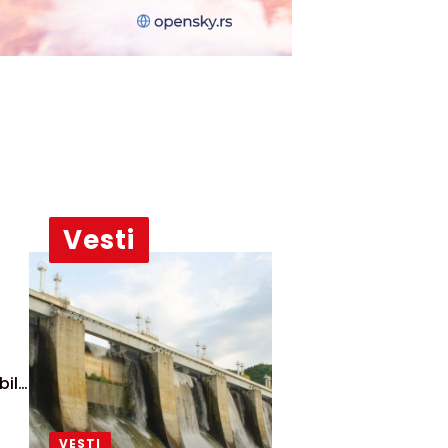
Vesti
bila
VESTI