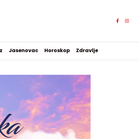
z
Jasenovac
Horoskop
Zdravlje