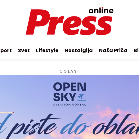
port
Svet
Lifestyle
Nostalgija
Naša Priča
Bi
OGLASI