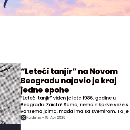
“Leteći tanjir” na Novom
Beogradu najavio je kraj
jedne epohe
“Leteći tanjir” viđen je leta 1986. godine u
Beogradu. Zaista! Samo, nema nikakve veze s
vanzemaljcima, mada ima sa svemirom. To je 
prva komercijalna satelitska antena. I letela je…
Kaldrma -
15. Apr 2026.
Objašnjenje sledi.