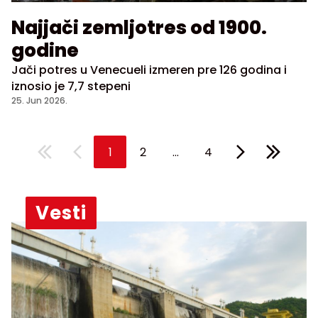
Najjači zemljotres od 1900.
godine
Jači potres u Venecueli izmeren pre 126 godina i
iznosio je 7,7 stepeni
25. Jun 2026.
...
1
2
4
Vesti