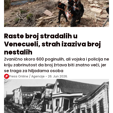
Raste broj stradalih u
Venecueli, strah izaziva broj
nestalih
Zvanično skoro 600 poginulih, ali vojska i policija ne
kriju zabrinutost da broj žrtava biti znatno veći, jer
se traga za hiljadama osoba
Press Online / Agencije -
26. Jun 2026.