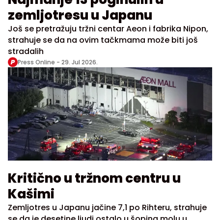
zemljotresu u Japanu
Još se pretražuju tržni centar Aeon i fabrika Nipon,
strahuje se da na ovim tačkmama može biti još
stradalih
Press Online -
29. Jul 2026.
Kritično u tržnom centru u
Kašimi
Zemljotres u Japanu jačine 7,1 po Rihteru, strahuje
se da je desetine ljudi ostalo u šoping molu u