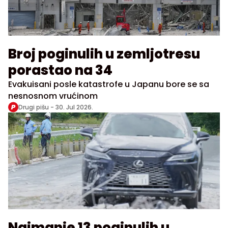
Broj poginulih u zemljotresu
porastao na 34
Evakuisani posle katastrofe u Japanu bore se sa
nesnosnom vrućinom
Drugi pišu -
30. Jul 2026.
Najmanje 13 poginulih u