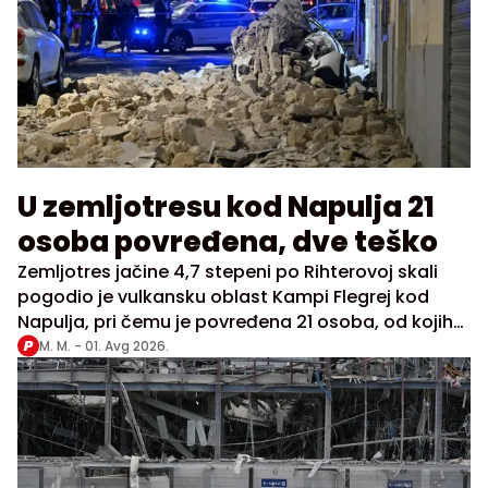
U zemljotresu kod Napulja 21
osoba povređena, dve teško
Zemljotres jačine 4,7 stepeni po Rihterovoj skali
pogodio je vulkansku oblast Kampi Flegrej kod
Napulja, pri čemu je povređena 21 osoba, od kojih
su dve u kritičnom stanju
M. M. -
01. Avg 2026.