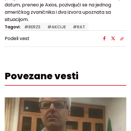
datum, preneo je Axios, pozivajući se na jednog
američkog zvaničnika i dva izvora upoznata sa
situacijom.
Tagovi:
#
BERZE
#
AKCIJE
#
RAT
Podeli vest
Povezane vesti