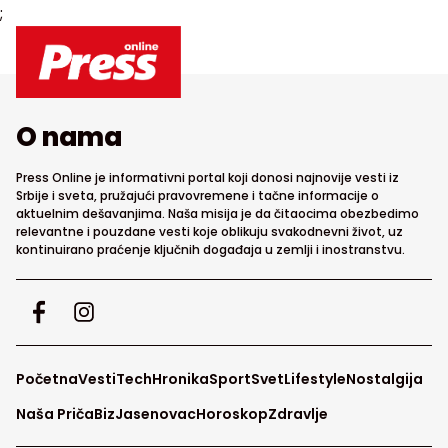
;
O nama
Press Online je informativni portal koji donosi najnovije vesti iz
Srbije i sveta, pružajući pravovremene i tačne informacije o
aktuelnim dešavanjima. Naša misija je da čitaocima obezbedimo
relevantne i pouzdane vesti koje oblikuju svakodnevni život, uz
kontinuirano praćenje ključnih događaja u zemlji i inostranstvu.
Početna
Vesti
Tech
Hronika
Sport
Svet
Lifestyle
Nostalgija
Naša Priča
Biz
Jasenovac
Horoskop
Zdravlje