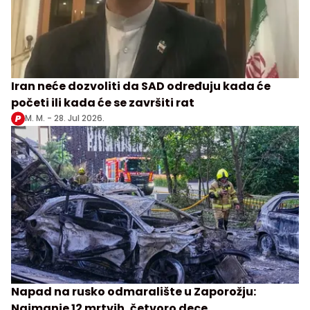
Iran neće dozvoliti da SAD određuju kada će
početi ili kada će se završiti rat
M. M. -
28. Jul 2026.
Napad na rusko odmaralište u Zaporožju:
Najmanje 12 mrtvih, četvoro dece