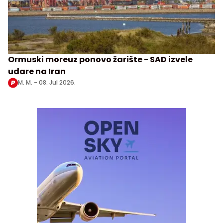
Ormuski moreuz ponovo žarište - SAD izvele
udare na Iran
M. M. -
08. Jul 2026.