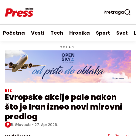
Pretraga
Početna
Vesti
Tech
Hronika
Sport
Svet
OGLASI
BIZ
Evropske akcije pale nakon
što je Iran izneo novi mirovni
predlog
R. Glovacki -
27. Apr 2026.