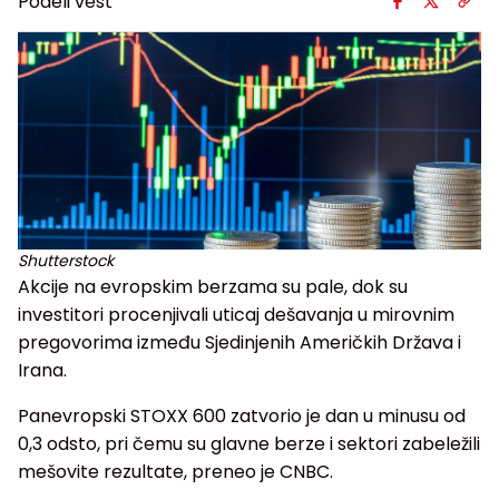
Podeli vest
Shutterstock
Akcije na evropskim berzama su pale, dok su
investitori procenjivali uticaj dešavanja u mirovnim
pregovorima između Sjedinjenih Američkih Država i
Irana.
Panevropski STOXX 600 zatvorio je dan u minusu od
0,3 odsto, pri čemu su glavne berze i sektori zabeležili
mešovite rezultate, preneo je CNBC.