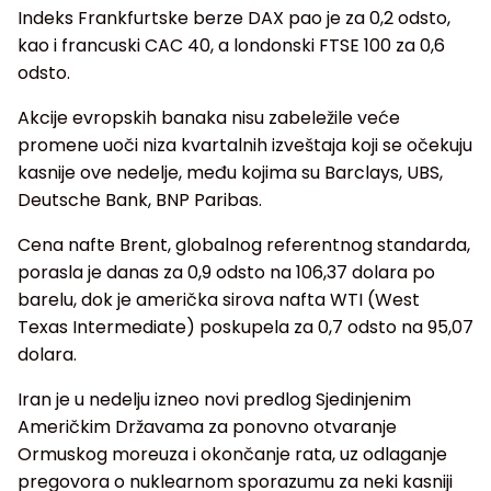
Indeks Frankfurtske berze DAX pao je za 0,2 odsto,
kao i francuski CAC 40, a londonski FTSE 100 za 0,6
odsto.
Akcije evropskih banaka nisu zabeležile veće
promene uoči niza kvartalnih izveštaja koji se očekuju
kasnije ove nedelje, među kojima su Barclays, UBS,
Deutsche Bank, BNP Paribas.
Cena nafte Brent, globalnog referentnog standarda,
porasla je danas za 0,9 odsto na 106,37 dolara po
barelu, dok je američka sirova nafta WTI (West
Texas Intermediate) poskupela za 0,7 odsto na 95,07
dolara.
Iran je u nedelju izneo novi predlog Sjedinjenim
Američkim Državama za ponovno otvaranje
Ormuskog moreuza i okončanje rata, uz odlaganje
pregovora o nuklearnom sporazumu za neki kasniji