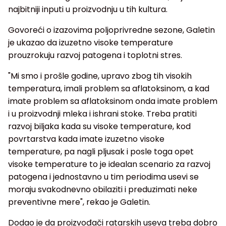
najbitniji inputi u proizvodnju u tih kultura.
Govoreći o izazovima poljoprivredne sezone, Galetin
je ukazao da izuzetno visoke temperature
prouzrokuju razvoj patogena i toplotni stres.
"Mi smo i prošle godine, upravo zbog tih visokih
temperatura, imali problem sa aflatoksinom, a kad
imate problem sa aflatoksinom onda imate problem
i u proizvodnji mleka i ishrani stoke. Treba pratiti
razvoj biljaka kada su visoke temperature, kod
povrtarstva kada imate izuzetno visoke
temperature, pa nagli pljusak i posle toga opet
visoke temperature to je idealan scenario za razvoj
patogena i jednostavno u tim periodima usevi se
moraju svakodnevno obilaziti i preduzimati neke
preventivne mere", rekao je Galetin.
Dodao je da proizvođači ratarskih useva treba dobro