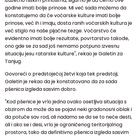
izuzetno niskim prinosima, sigurno je da ćemo ove
godine imati bolje prinose. Mi već sada možemo da
konstatujemo da će voćarske kulture imati bolje
prinose, već ih i imaju, dosta ranih voćarskih kultura je
već stiglo na naše pijačne tezge. Voćarstvo će
evidentno imati bolje rezultate, povrtarstvo takođe,
ono gde se za sad još nemamo potpuno izvesnu
situaciju jesu ratarske kulture", rekao je Galetin za
Tanjug.
Govoreći o predstojećoj žetvi koja tek predstoji,
Galetin je rekao da je konstatovano da za sada
pšenica izgleda sasvim dobro.
"Kod pšenice je vrlo jedna ovako osetljiva situacija s
obzirom da može da se pojavi neki gradonosni oblak i
da potuče sav rod, ali nadamo se da se to neće desti,
ali i ako se i desi, vrlo je ograničenog teritorijalnog
prostora, tako da definitivno pšenica izgleda sasvim