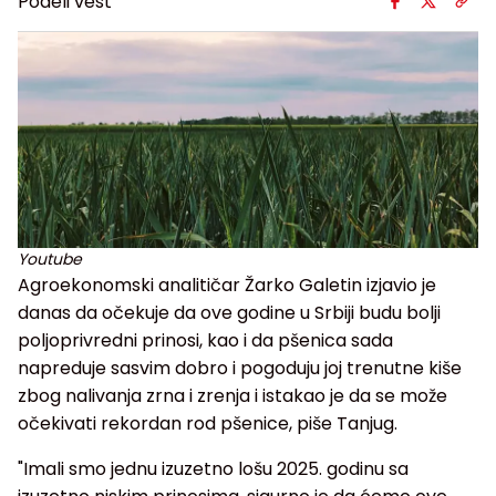
Podeli vest
Youtube
Agroekonomski analitičar Žarko Galetin izjavio je
danas da očekuje da ove godine u Srbiji budu bolji
poljoprivredni prinosi, kao i da pšenica sada
napreduje sasvim dobro i pogoduju joj trenutne kiše
zbog nalivanja zrna i zrenja i istakao je da se može
očekivati rekordan rod pšenice, piše Tanjug.
"Imali smo jednu izuzetno lošu 2025. godinu sa