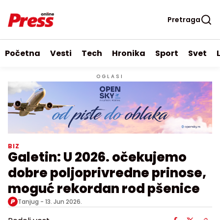
Pretraga
Početna
Vesti
Tech
Hronika
Sport
Svet
OGLASI
BIZ
Galetin: U 2026. očekujemo
dobre poljoprivredne prinose,
moguć rekordan rod pšenice
Tanjug -
13. Jun 2026.