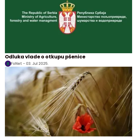
Odluka vlade o otkupu pšenice
FoNet -
03. Jul 2025.