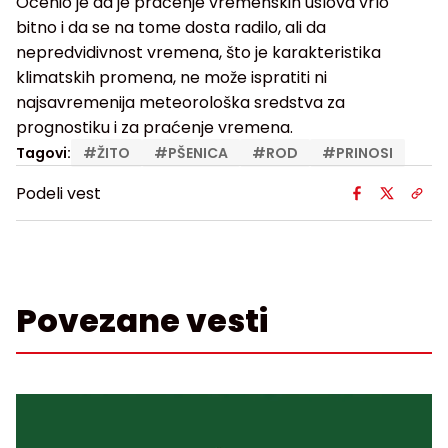
Ocenio je da je praćenje vremenskih uslova vrlo
bitno i da se na tome dosta radilo, ali da
nepredvidivnost vremena, što je karakteristika
klimatskih promena, ne može ispratiti ni
najsavremenija meteorološka sredstva za
prognostiku i za praćenje vremena.
Tagovi:
#
ŽITO
#
PŠENICA
#
ROD
#
PRINOSI
Podeli vest
Povezane vesti