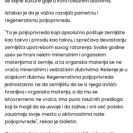
se biljne kulture gaje u kontrolisanim uslovima.
Istakao je da je važno razvijati pametnu i
regenerativnu poljoprivredu.
"To je poljoprivreda koja apsolutno poštuje zemljište
kao takvo i prirodu kao takvu, i sprečava devastaciju
zemljišta upotrebom suvog ratarenja. Svake godine
usev se hrani nekim mineralnim i organskim
materijama iz zemlje, a ta organska materija se ne
vraća mineralnim i veštačkim đubrivima. Rešenje je u
stajskom đubrivu. Regenerativna poljoprivreda
jednostavno ne da zemljištu da se iz njega izvlači
hranljiva i organska materija, a da mu se
istovremeno ne vraća. Ima puno naučnih predloga
koji bi mogli da se usvoje i da zažive, i oni već polako
zauzimaju svoje mesto u aktivnostima naše
poljoprivrede", rekao je Galetin.