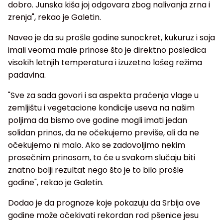
dobro. Junska kiša joj odgovara zbog nalivanja zrna i
zrenja", rekao je Galetin.
Naveo je da su prošle godine sunockret, kukuruz i soja
imali veoma male prinose što je direktno posledica
visokih letnjih temperatura i izuzetno lošeg režima
padavina.
"Sve za sada govori i sa aspekta praćenja vlage u
zemljištu i vegetacione kondicije useva na našim
poljima da bismo ove godine mogli imati jedan
solidan prinos, da ne očekujemo previše, ali da ne
očekujemo ni malo. Ako se zadovoljimo nekim
prosečnim prinosom, to će u svakom slučaju biti
znatno bolji rezultat nego što je to bilo prošle
godine", rekao je Galetin.
Dodao je da prognoze koje pokazuju da Srbija ove
godine može očekivati rekordan rod pšenice jesu