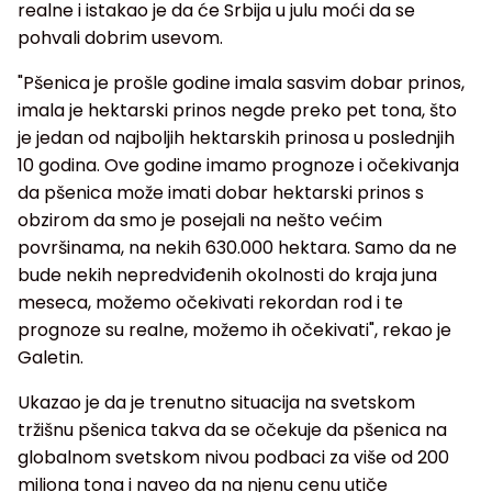
realne i istakao je da će Srbija u julu moći da se
pohvali dobrim usevom.
"Pšenica je prošle godine imala sasvim dobar prinos,
imala je hektarski prinos negde preko pet tona, što
je jedan od najboljih hektarskih prinosa u poslednjih
10 godina. Ove godine imamo prognoze i očekivanja
da pšenica može imati dobar hektarski prinos s
obzirom da smo je posejali na nešto većim
površinama, na nekih 630.000 hektara. Samo da ne
bude nekih nepredviđenih okolnosti do kraja juna
meseca, možemo očekivati rekordan rod i te
prognoze su realne, možemo ih očekivati", rekao je
Galetin.
Ukazao je da je trenutno situacija na svetskom
tržišnu pšenica takva da se očekuje da pšenica na
globalnom svetskom nivou podbaci za više od 200
miliona tona i naveo da na njenu cenu utiče