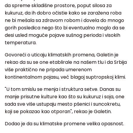
da spreme skladišne prostore, poput silosa za
kukuruz, da ih dobro očistie kako se zaražena roba
ne bi mešala sa zdravom robom i dovela do mnogo
gorih posledica nego što bi eventualno moglo da se
desi usled moguće pojave sušnog perioda i visokih
temperatura.
Govoreći o uticaju klimatskih promena, Galetin je
rekao da su se one etablirale na našem tlu i da Srbija
više praktično ne pripada umerenom
kontinentalnom pojasu, već blagoj suptropskoj klimi.
"U tom smislu se menja i struktura setve. Danas su
manje prisutne kulture kao što su kukuruz i soja, one
sada sve više ustupaju mesto pšenici i suncokretu,
koji se pokazao kao otporan", rekao je Galetin.
Dodao je da su klimatske promene velika opasnost.