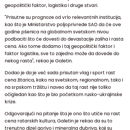
geopolitički faktor, logistika i druge stvari.
"Prisutne su prognoze od vrlo relevantnih institucija,
kao što je Ministarstvo poljoprivrede SAD da će ove
godine pšenica na globalnom svetskom nivou
podbaciti što će dovesti do devastacije zaliha i rasta
cena. Ako tome dodamo i taj geopolitički faktor i
faktor logistike, sve to zajedno može da dovede do
nekog rasta", rekao je Galetin.
Dodao je da je već sada prisutan vlag i sport rast
cena žitarica, kako na svetskom, regionalnom, tako i
na srpskom tržištu i naveo da taj rast nije toliko
očigledan kao što je bio početkom rusko-ukrajinske
krize.
Odgovarajući na pitanje šta je ono što utiče na rast
cena ratarskih kultura, Galetin je rekao da su to
trenutno dizel gorivo i mineralna đubriva, koji su