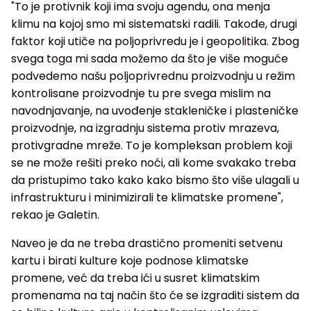
"To je protivnik koji ima svoju agendu, ona menja
klimu na kojoj smo mi sistematski radili. Takođe, drugi
faktor koji utiče na poljoprivredu je i geopolitika. Zbog
svega toga mi sada možemo da što je više moguće
podvedemo našu poljoprivrednu proizvodnju u režim
kontrolisane proizvodnje tu pre svega mislim na
navodnjavanje, na uvođenje stakleničke i plasteničke
proizvodnje, na izgradnju sistema protiv mrazeva,
protivgradne mreže. To je kompleksan problem koji
se ne može rešiti preko noći, ali kome svakako treba
da pristupimo tako kako kako bismo što više ulagali u
infrastrukturu i minimizirali te klimatske promene",
rekao je Galetin.
Naveo je da ne treba drastično promeniti setvenu
kartu i birati kulture koje podnose klimatske
promene, već da treba ići u susret klimatskim
promenama na taj način što će se izgraditi sistem da