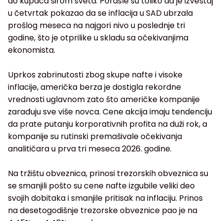
do kupaca širom sveta. Porasle su toliko da je izveštaj
u četvrtak pokazao da se inflacija u SAD ubrzala
prošlog meseca na najgori nivo u poslednje tri
godine, što je otprilike u skladu sa očekivanjima
ekonomista.
Uprkos zabrinutosti zbog skupe nafte i visoke
inflacije, američka berza je dostigla rekordne
vrednosti uglavnom zato što američke kompanije
zarađuju sve više novca. Cene akcija imaju tendenciju
da prate putanju korporativnih profita na duži rok, a
kompanije su rutinski premašivale očekivanja
analitičara u prva tri meseca 2026. godine.
Na tržištu obveznica, prinosi trezorskih obveznica su
se smanjili pošto su cene nafte izgubile veliki deo
svojih dobitaka i smanjile pritisak na inflaciju. Prinos
na desetogodišnje trezorske obveznice pao je na