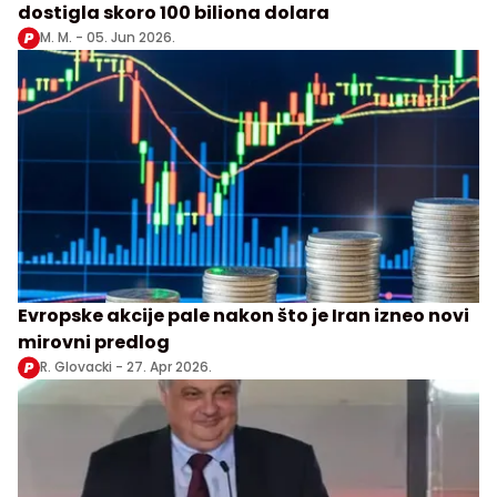
dostigla skoro 100 biliona dolara
M. M. -
05. Jun 2026.
Evropske akcije pale nakon što je Iran izneo novi
mirovni predlog
R. Glovacki -
27. Apr 2026.