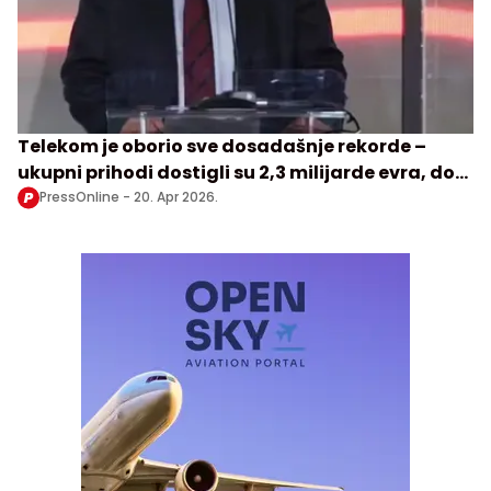
Telekom je oborio sve dosadašnje rekorde –
ukupni prihodi dostigli su 2,3 milijarde evra, dok
je neto dobit iznosila čak 1,3 milijarde
PressOnline -
20. Apr 2026.