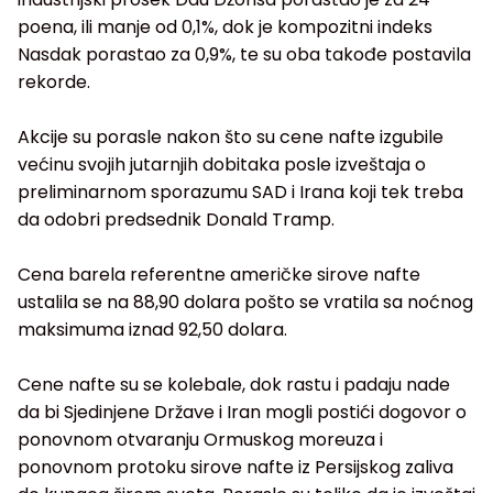
poena, ili manje od 0,1%, dok je kompozitni indeks
Nasdak porastao za 0,9%, te su oba takođe postavila
rekorde.
Akcije su porasle nakon što su cene nafte izgubile
većinu svojih jutarnjih dobitaka posle izveštaja o
preliminarnom sporazumu SAD i Irana koji tek treba
da odobri predsednik Donald Tramp.
Cena barela referentne američke sirove nafte
ustalila se na 88,90 dolara pošto se vratila sa noćnog
maksimuma iznad 92,50 dolara.
Cene nafte su se kolebale, dok rastu i padaju nade
da bi Sjedinjene Države i Iran mogli postići dogovor o
ponovnom otvaranju Ormuskog moreuza i
ponovnom protoku sirove nafte iz Persijskog zaliva