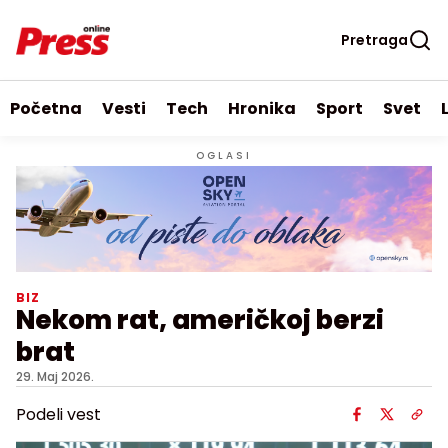
Pretraga
Početna
Vesti
Tech
Hronika
Sport
Svet
OGLASI
BIZ
Nekom rat, američkoj berzi
brat
29. Maj 2026.
Podeli vest