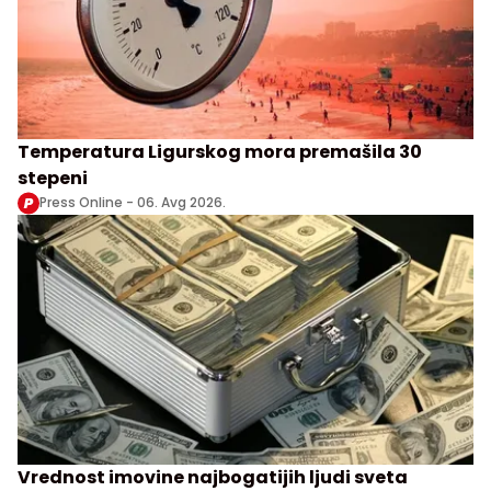
Temperatura Ligurskog mora premašila 30
stepeni
Press Online -
06. Avg 2026.
Vrednost imovine najbogatijih ljudi sveta