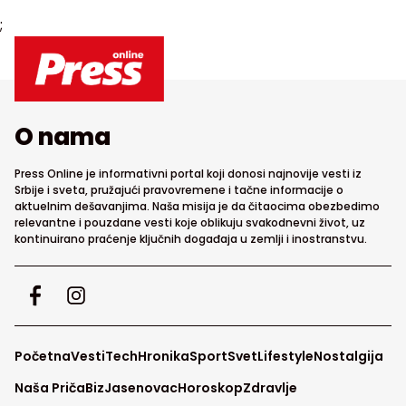
;
O nama
Press Online je informativni portal koji donosi najnovije vesti iz
Srbije i sveta, pružajući pravovremene i tačne informacije o
aktuelnim dešavanjima. Naša misija je da čitaocima obezbedimo
relevantne i pouzdane vesti koje oblikuju svakodnevni život, uz
kontinuirano praćenje ključnih događaja u zemlji i inostranstvu.
Početna
Vesti
Tech
Hronika
Sport
Svet
Lifestyle
Nostalgija
Naša Priča
Biz
Jasenovac
Horoskop
Zdravlje