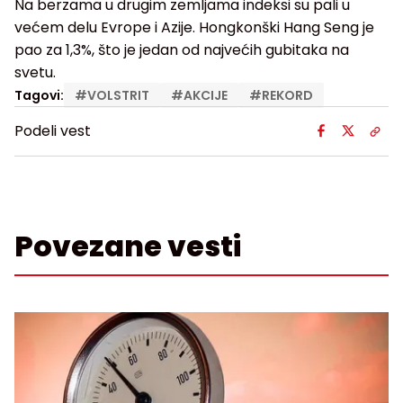
Na berzama u drugim zemljama indeksi su pali u
većem delu Evrope i Azije. Hongkonški Hang Seng je
pao za 1,3%, što je jedan od najvećih gubitaka na
svetu.
Tagovi:
#
VOLSTRIT
#
AKCIJE
#
REKORD
Podeli vest
Povezane vesti