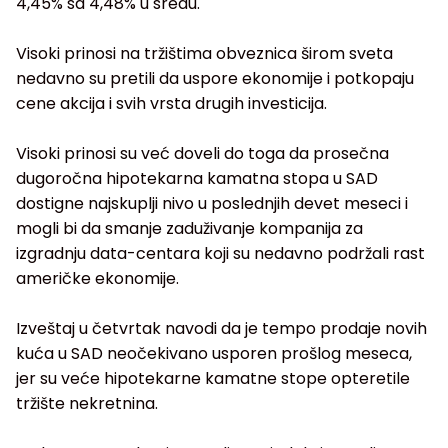
4,45% sa 4,48% u sredu.
Visoki prinosi na tržištima obveznica širom sveta
nedavno su pretili da uspore ekonomije i potkopaju
cene akcija i svih vrsta drugih investicija.
Visoki prinosi su već doveli do toga da prosečna
dugoročna hipotekarna kamatna stopa u SAD
dostigne najskuplji nivo u poslednjih devet meseci i
mogli bi da smanje zaduživanje kompanija za
izgradnju data-centara koji su nedavno podržali rast
američke ekonomije.
Izveštaj u četvrtak navodi da je tempo prodaje novih
kuća u SAD neočekivano usporen prošlog meseca,
jer su veće hipotekarne kamatne stope opteretile
tržište nekretnina.