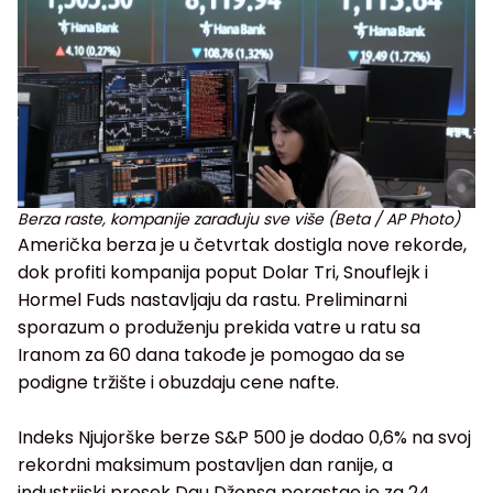
Berza raste, kompanije zarađuju sve više (Beta / AP Photo)
Američka berza je u četvrtak dostigla nove rekorde,
dok profiti kompanija poput Dolar Tri, Snouflejk i
Hormel Fuds nastavljaju da rastu. Preliminarni
sporazum o produženju prekida vatre u ratu sa
Iranom za 60 dana takođe je pomogao da se
podigne tržište i obuzdaju cene nafte.
Indeks Njujorške berze S&P 500 je dodao 0,6% na svoj
rekordni maksimum postavljen dan ranije, a
industrijski prosek Dau Džonsa porastao je za 24