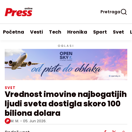
Pretraga
Početna
Vesti
Tech
Hronika
Sport
Svet
OGLASI
SVET
Vrednost imovine najbogatijih
ljudi sveta dostigla skoro 100
biliona dolara
M. M. -
05. Jun 2026.