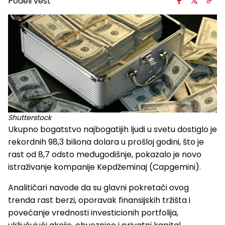
Podeli vest
Shutterstock
Ukupno bogatstvo najbogatijih ljudi u svetu dostiglo je
rekordnih 98,3 biliona dolara u prošloj godini, što je
rast od 8,7 odsto međugodišnje, pokazalo je novo
istraživanje kompanije Kepdžeminaj (Capgemini).
Analitičari navode da su glavni pokretači ovog
trenda rast berzi, oporavak finansijskih tržišta i
povećanje vrednosti investicionih portfolija,