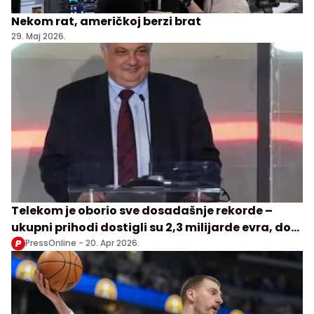
Nekom rat, američkoj berzi brat
29. Maj 2026.
Telekom je oborio sve dosadašnje rekorde –
ukupni prihodi dostigli su 2,3 milijarde evra, dok
je neto dobit iznosila čak 1,3 milijarde
PressOnline -
20. Apr 2026.