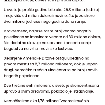
uključujući akcije, obveznice i privatni kapital.
U svetu je prošle godine bilo oko 25,3 miliona ljudi koji
imaju više od milion dolara imovine, što je za skoro
dva miliona ljudi više nego godinu dana ranije.
Istovremeno, najbrže raste broj veoma bogatih
pojedinaca sa imovinom većom od 30 miliona dolara,
što dodatno ukazuje na ubrzano koncentrisanje
bogatstva na vrhu imovinske lestvice.
Sjedinjene Američke Države ostaju ubedljivo na
prvom mestu sa 8,7 miliona milionera, dok je Japan
drugi, Nemačka treća a Kina četvrta po broju novih
bogatih pojedinaca.
Dve trećine svih milionera u svetu je skoncentrisana
upravo u ovim državama, pokazalo je istraživanje.
Nemačka ima oko 1,78 miliona "veoma imućnih