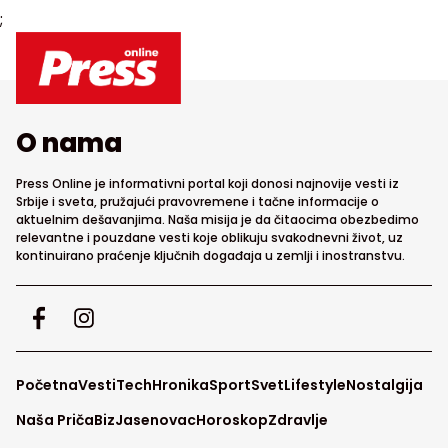
;
O nama
Press Online je informativni portal koji donosi najnovije vesti iz
Srbije i sveta, pružajući pravovremene i tačne informacije o
aktuelnim dešavanjima. Naša misija je da čitaocima obezbedimo
relevantne i pouzdane vesti koje oblikuju svakodnevni život, uz
kontinuirano praćenje ključnih događaja u zemlji i inostranstvu.
Početna
Vesti
Tech
Hronika
Sport
Svet
Lifestyle
Nostalgija
Naša Priča
Biz
Jasenovac
Horoskop
Zdravlje