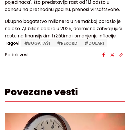
pojedinaca", što predstavlja rast od 11,1 odsto u
odnosu na prethodnu godinu, prenosi Viršaftsvohe.
Ukupno bogatstvo milionera u Nemačkoj poraslo je
na oko 7,1 bilion dolara u 2025, delimično zahvaljujući
rastu na finansijskim tržištima i smanjenju inflacije.
Tagovi:
#
BOGATAŠI
#
REKORD
#
DOLARI
Podeli vest
Povezane vesti