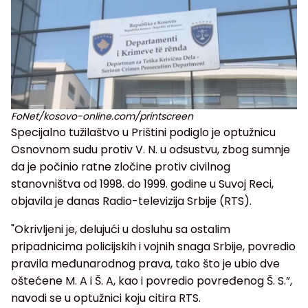
FoNet/kosovo-online.com/printscreen
Specijalno tužilaštvo u Prištini podiglo je optužnicu
Osnovnom sudu protiv V. N. u odsustvu, zbog sumnje
da je počinio ratne zločine protiv civilnog
stanovništva od 1998. do 1999. godine u Suvoj Reci,
objavila je danas Radio-televizija Srbije (RTS).
"Okrivljeni je, delujući u dosluhu sa ostalim
pripadnicima policijskih i vojnih snaga Srbije, povredio
pravila međunarodnog prava, tako što je ubio dve
oštećene M. A i Š. A, kao i povredio povređenog Š. S.”,
navodi se u optužnici koju citira RTS.