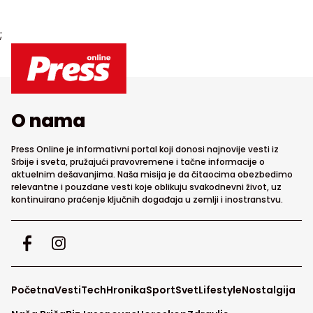
;
O nama
Press Online je informativni portal koji donosi najnovije vesti iz
Srbije i sveta, pružajući pravovremene i tačne informacije o
aktuelnim dešavanjima. Naša misija je da čitaocima obezbedimo
relevantne i pouzdane vesti koje oblikuju svakodnevni život, uz
kontinuirano praćenje ključnih događaja u zemlji i inostranstvu.
Početna
Vesti
Tech
Hronika
Sport
Svet
Lifestyle
Nostalgija