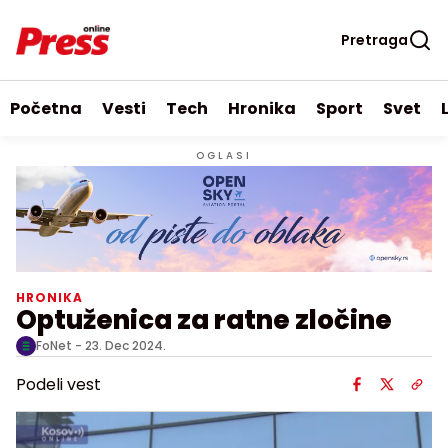
Pretraga
Početna
Vesti
Tech
Hronika
Sport
Svet
OGLASI
HRONIKA
Optuženica za ratne zločine
FoNet -
23. Dec 2024.
Podeli vest