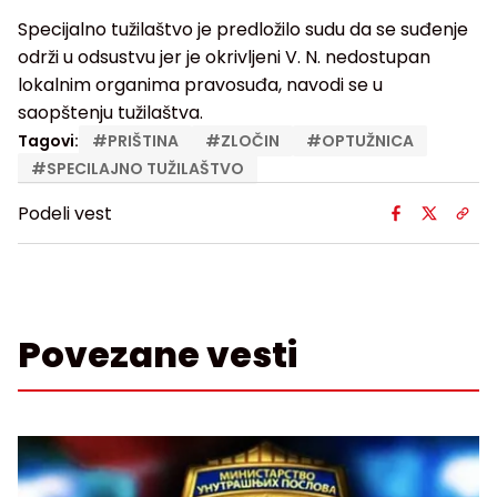
Specijalno tužilaštvo je predložilo sudu da se suđenje
održi u odsustvu jer je okrivljeni V. N. nedostupan
lokalnim organima pravosuđa, navodi se u
saopštenju tužilaštva.
Tagovi:
#
PRIŠTINA
#
ZLOČIN
#
OPTUŽNICA
#
SPECILAJNO TUŽILAŠTVO
Podeli vest
Povezane vesti