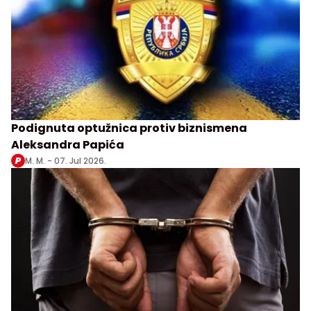
Podignuta optužnica protiv biznismena
Aleksandra Papića
M. M. -
07. Jul 2026.