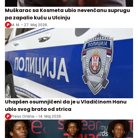
Muškarac sa Kosmeta ubio nevenčanu suprugu
pa zapalio kuću u Ulcinju
M. M. -
27. Maj 2026.
Uhapšen osumnjičeni da je u Vladičinom Hanu
ubio svog brata od strica
Press Online -
14. Maj 2026.