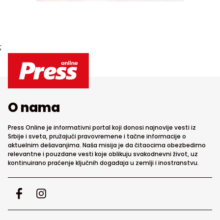
;
O nama
Press Online je informativni portal koji donosi najnovije vesti iz
Srbije i sveta, pružajući pravovremene i tačne informacije o
aktuelnim dešavanjima. Naša misija je da čitaocima obezbedimo
relevantne i pouzdane vesti koje oblikuju svakodnevni život, uz
kontinuirano praćenje ključnih događaja u zemlji i inostranstvu.