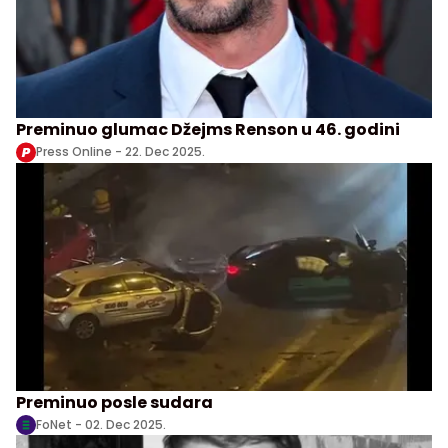
Preminuo glumac Džejms Renson u 46. godini
Press Online -
22. Dec 2025.
Preminuo posle sudara
FoNet -
02. Dec 2025.