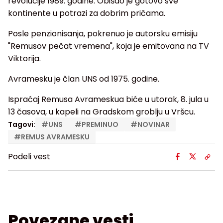
revolucije 1989. godine. Obišao je gotovo sve
kontinente u potrazi za dobrim pričama.
Posle penzionisanja, pokrenuo je autorsku emisiju
"Remusov pečat vremena", koja je emitovana na TV
Viktorija.
Avramesku je član UNS od 1975. godine.
Ispraćaj Remusa Avrameskua biće u utorak, 8. jula u
13 časova, u kapeli na Gradskom groblju u Vršcu.
Tagovi:
#
UNS
#
PREMINUO
#
NOVINAR
#
REMUS AVRAMESKU
Podeli vest
Povezane vesti