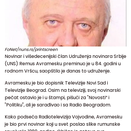
FoNet/nuns.rs/printscreen
Novinar i višedecenijski član Udruženja novinara Srbije
(UNS) Remus Avramesku preminuo je u 84. godini u
rodnom Vršcu, saopštilo je danas to udruženje.
Avramesku je bio dopisnik Televizije Novi Sad i
Televizije Beograd. Osim na televiziji, svoj novinarski
pečat ostavio je i u štampi, pišući za "Novosti“ i
"Politiku", ali je sarađivao i sa Radio Beogradom.
Kako podseća Radiotelevizija Vojvodine, Avramesku
je bio prvi novinar koji u svet poslao slike rumunske