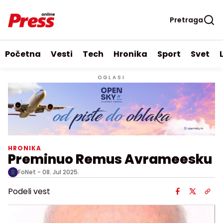
Pretraga
Početna
Vesti
Tech
Hronika
Sport
Svet
OGLASI
HRONIKA
Preminuo Remus Avrameesku
FoNet -
08. Jul 2025.
Podeli vest