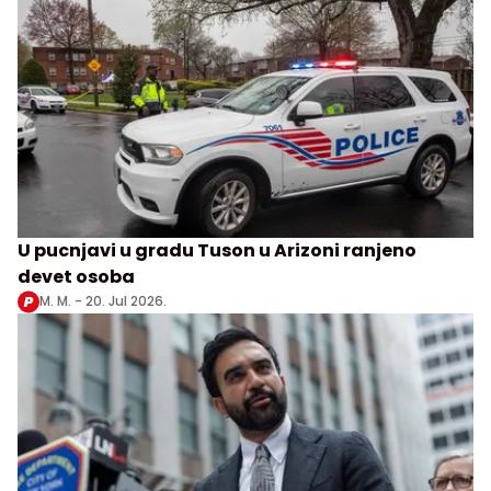
U pucnjavi u gradu Tuson u Arizoni ranjeno
devet osoba
M. M. -
20. Jul 2026.