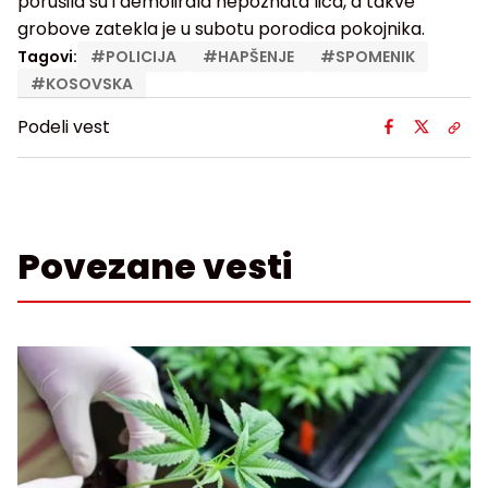
porušila su i demolirala nepoznata lica, a takve
grobove zatekla je u subotu porodica pokojnika.
Tagovi:
#
POLICIJA
#
HAPŠENJE
#
SPOMENIK
#
KOSOVSKA
Podeli vest
Povezane vesti