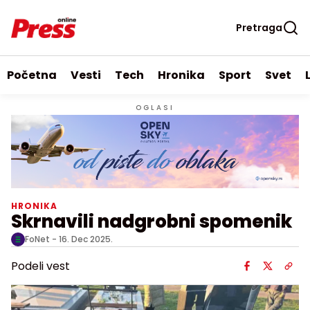
Pretraga
Početna
Vesti
Tech
Hronika
Sport
Svet
OGLASI
HRONIKA
Skrnavili nadgrobni spomenik
FoNet -
16. Dec 2025.
Podeli vest