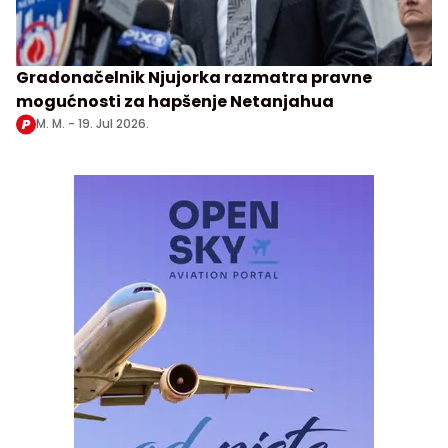
Gradonačelnik Njujorka razmatra pravne
mogućnosti za hapšenje Netanjahua
M. M. -
19. Jul 2026.