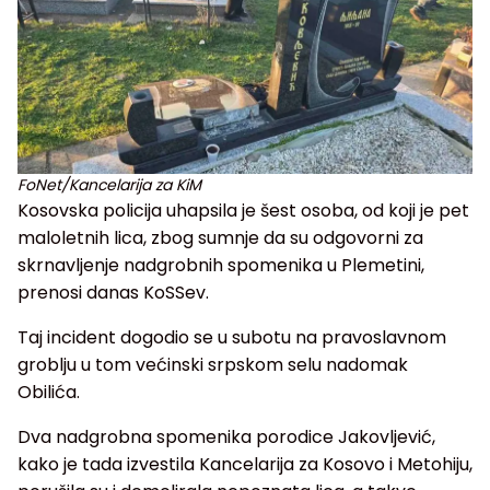
FoNet/Kancelarija za KiM
Kosovska policija uhapsila je šest osoba, od koji je pet
maloletnih lica, zbog sumnje da su odgovorni za
skrnavljenje nadgrobnih spomenika u Plemetini,
prenosi danas KoSSev.
Taj incident dogodio se u subotu na pravoslavnom
groblju u tom većinski srpskom selu nadomak
Obilića.
Dva nadgrobna spomenika porodice Jakovljević,
kako je tada izvestila Kancelarija za Kosovo i Metohiju,