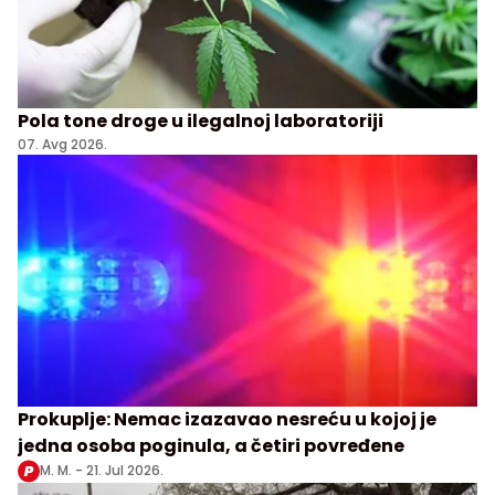
Pola tone droge u ilegalnoj laboratoriji
07. Avg 2026.
Prokuplje: Nemac izazavao nesreću u kojoj je
jedna osoba poginula, a četiri povređene
M. M. -
21. Jul 2026.