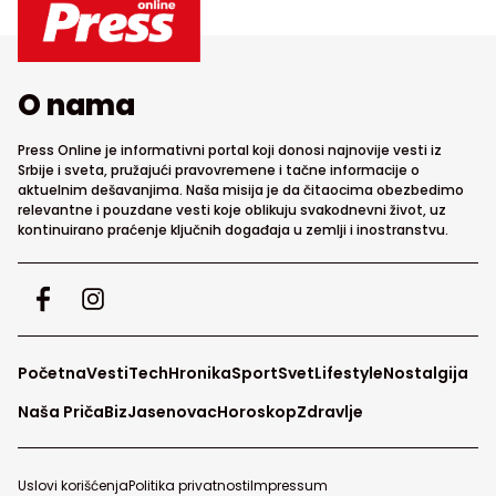
O nama
Press Online je informativni portal koji donosi najnovije vesti iz
Srbije i sveta, pružajući pravovremene i tačne informacije o
aktuelnim dešavanjima. Naša misija je da čitaocima obezbedimo
relevantne i pouzdane vesti koje oblikuju svakodnevni život, uz
kontinuirano praćenje ključnih događaja u zemlji i inostranstvu.
Početna
Vesti
Tech
Hronika
Sport
Svet
Lifestyle
Nostalgija
Naša Priča
Biz
Jasenovac
Horoskop
Zdravlje
Uslovi korišćenja
Politika privatnosti
Impressum