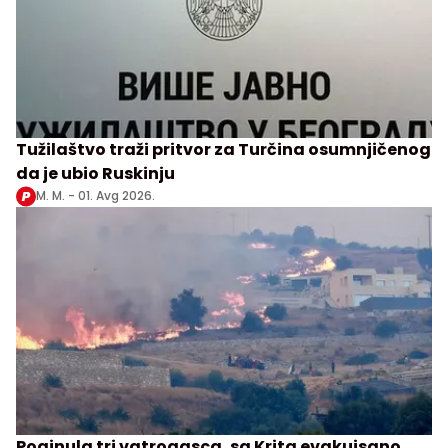
Tužilaštvo traži pritvor za Turčina osumnjičenog
da je ubio Ruskinju
M. M. -
01. Avg 2026.
Poginula tri vatrogasca, sa Krita evakuisano