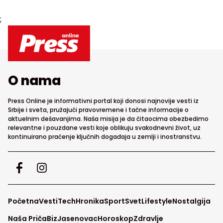
;
O nama
Press Online je informativni portal koji donosi najnovije vesti iz
Srbije i sveta, pružajući pravovremene i tačne informacije o
aktuelnim dešavanjima. Naša misija je da čitaocima obezbedimo
relevantne i pouzdane vesti koje oblikuju svakodnevni život, uz
kontinuirano praćenje ključnih događaja u zemlji i inostranstvu.
Početna
Vesti
Tech
Hronika
Sport
Svet
Lifestyle
Nostalgija
Naša Priča
Biz
Jasenovac
Horoskop
Zdravlje