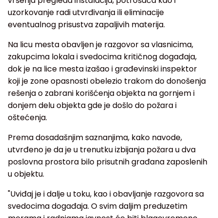
vršenja pregleda instalacija, potrošača kao i
uzorkovanje radi utvrđivanja ili eliminacije
eventualnog prisustva zapaljivih materija.
Na licu mesta obavljen je razgovor sa vlasnicima,
zakupcima lokala i svedocima kritičnog događaja,
dok je na lice mesta izašao i građevinski inspektor
koji je zone opasnosti obelezio trakom do donošenja
rešenja o zabrani korišćenja objekta na gornjem i
donjem delu objekta gde je došlo do požara i
oštećenja.
Prema dosadašnjim saznanjima, kako navode,
utvrđeno je da je u trenutku izbijanja požara u dva
poslovna prostora bilo prisutnih građana zaposlenih
u objektu.
"Uviđaj je i dalje u toku, kao i obavljanje razgovora sa
svedocima događaja. O svim daljim preduzetim