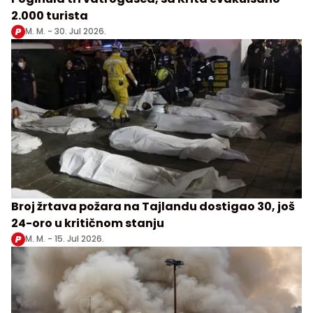
2.000 turista
M. M. -
30. Jul 2026.
Broj žrtava požara na Tajlandu dostigao 30, još
24-oro u kritičnom stanju
M. M. -
15. Jul 2026.