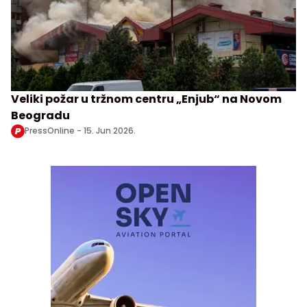
Veliki požar u tržnom centru „Enjub“ na Novom
Beogradu
PressOnline -
15. Jun 2026.