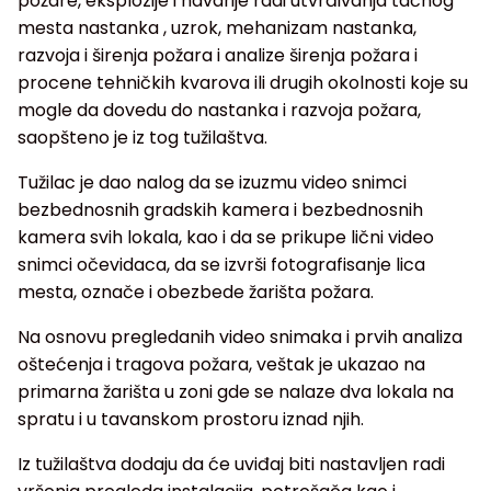
požare, eksplozije i havarije radi utvrđivanja tačnog
mesta nastanka , uzrok, mehanizam nastanka,
razvoja i širenja požara i analize širenja požara i
procene tehničkih kvarova ili drugih okolnosti koje su
mogle da dovedu do nastanka i razvoja požara,
saopšteno je iz tog tužilaštva.
Tužilac je dao nalog da se izuzmu video snimci
bezbednosnih gradskih kamera i bezbednosnih
kamera svih lokala, kao i da se prikupe lični video
snimci očevidaca, da se izvrši fotografisanje lica
mesta, označe i obezbede žarišta požara.
Na osnovu pregledanih video snimaka i prvih analiza
oštećenja i tragova požara, veštak je ukazao na
primarna žarišta u zoni gde se nalaze dva lokala na
spratu i u tavanskom prostoru iznad njih.
Iz tužilaštva dodaju da će uviđaj biti nastavljen radi