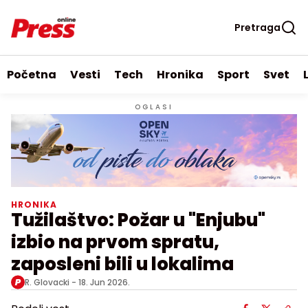
Pretraga
Početna
Vesti
Tech
Hronika
Sport
Svet
OGLASI
HRONIKA
Tužilaštvo: Požar u "Enjubu"
izbio na prvom spratu,
zaposleni bili u lokalima
R. Glovacki -
18. Jun 2026.