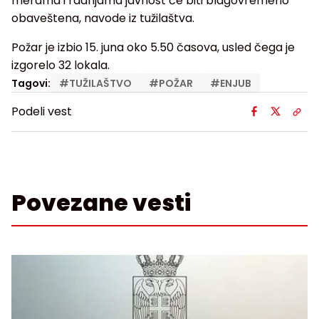
merama i radnjama javnost će biti blagovremeno
obaveštena, navode iz tužilaštva.
Požar je izbio 15. juna oko 5.50 časova, usled čega je
izgorelo 32 lokala.
Tagovi:
#
TUŽILAŠTVO
#
POŽAR
#
ENJUB
Podeli vest
Povezane vesti