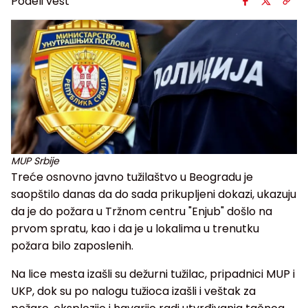
Podeli vest
MUP Srbije
Treće osnovno javno tužilaštvo u Beogradu je
saopštilo danas da do sada prikupljeni dokazi, ukazuju
da je do požara u Tržnom centru "Enjub" došlo na
prvom spratu, kao i da je u lokalima u trenutku
požara bilo zaposlenih.
Na lice mesta izašli su dežurni tužilac, pripadnici MUP i
UKP, dok su po nalogu tužioca izašli i veštak za