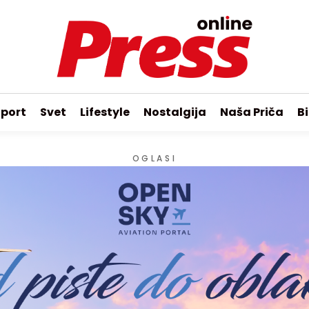
port
Svet
Lifestyle
Nostalgija
Naša Priča
Bi
OGLASI