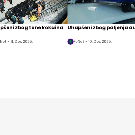
pšeni zbog tone kokaina
Uhapšeni zbog paljenja a
Net -
11. Dec 2025.
FoNet -
10. Dec 2025.