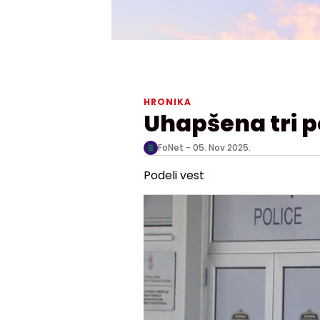
HRONIKA
Uhapšena tri p
FoNet -
05. Nov 2025.
Podeli vest