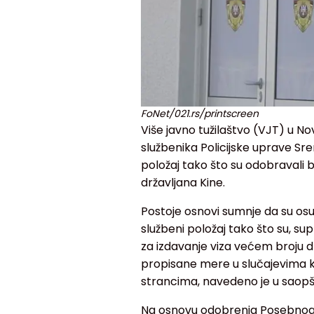
FoNet/021.rs/printscreen
Više javno tužilaštvo (VJT) u No
službenika Policijske uprave Sr
položaj tako što su odobravali 
državljana Kine.
Postoje osnovi sumnje da su osumnj
službeni položaj tako što su, su
za izdavanje viza većem broju d
propisane mere u slučajevima kad
strancima, navedeno je u saopš
Na osnovu odobrenja Posebnog o