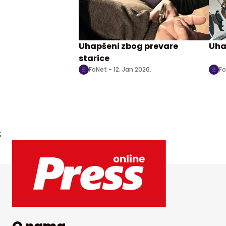
Uhapšeni zbog prevare
Uha
starice
FoNet -
12. Jan 2026.
Fo
;