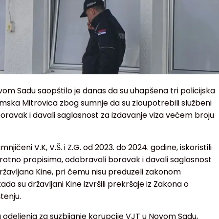
vom Sadu saopštilo je danas da su uhapšena tri policijska
emska Mitrovica zbog sumnje da su zloupotrebili službeni
boravak i davali saglasnost za izdavanje viza većem broju
ičeni V.K, V.Š. i Z.G. od 2023. do 2024. godine, iskoristili
protno propisima, odobravali boravak i davali saglasnost
ržavljana Kine, pri čemu nisu preduzeli zakonom
a su državljani Kine izvršili prekršaje iz Zakona o
tenju.
deljenja za suzbijanje korupcije VJT u Novom Sadu,