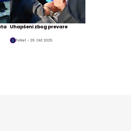
uta
Uhapšeni zbog prevare
FoNet -
29. Okt 2025.