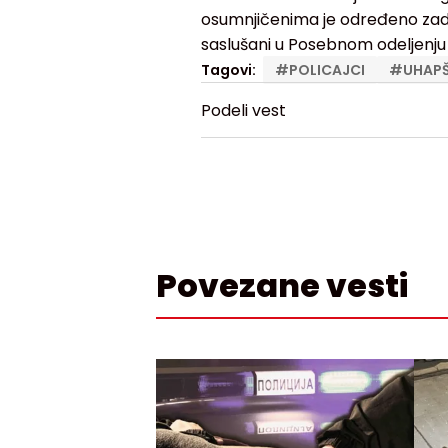
osumnjičenima je određeno zadrž
saslušani u Posebnom odeljenju 
Tagovi:
#
POLICAJCI
#
UHAPŠ
Podeli vest
Povezane vesti