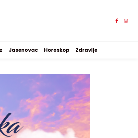
z
Jasenovac
Horoskop
Zdravlje