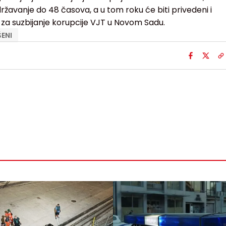
avanje do 48 časova, a u tom roku će biti privedeni i
za suzbijanje korupcije VJT u Novom Sadu.
ENI