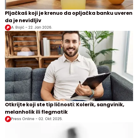
Pljačkaš koji je krenuo da opljačka banku uveren
da je nevidljiv
A. Bojić -
22. Jan 2026.
Otkrijte koji ste tip ličnosti: Kolerik, sangvinik,
melanholik ili flegmatik
Press Online -
02. Okt 2025.