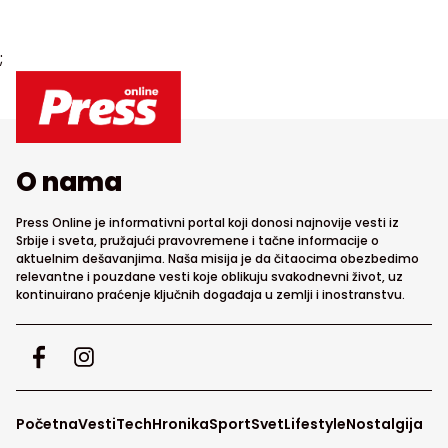
;
O nama
Press Online je informativni portal koji donosi najnovije vesti iz
Srbije i sveta, pružajući pravovremene i tačne informacije o
aktuelnim dešavanjima. Naša misija je da čitaocima obezbedimo
relevantne i pouzdane vesti koje oblikuju svakodnevni život, uz
kontinuirano praćenje ključnih događaja u zemlji i inostranstvu.
Početna
Vesti
Tech
Hronika
Sport
Svet
Lifestyle
Nostalgija