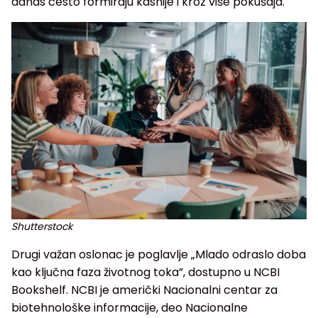
danas često formiraju kasnije i kroz više pokušaja.
Shutterstock
Drugi važan oslonac je poglavlje „Mlado odraslo doba
kao ključna faza životnog toka”, dostupno u NCBI
Bookshelf. NCBI je američki Nacionalni centar za
biotehnološke informacije, deo Nacionalne