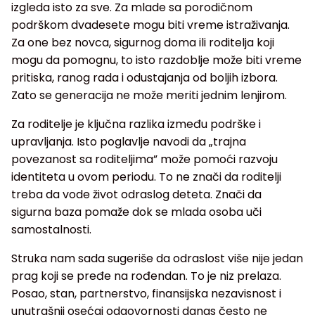
izgleda isto za sve. Za mlade sa porodičnom
podrškom dvadesete mogu biti vreme istraživanja.
Za one bez novca, sigurnog doma ili roditelja koji
mogu da pomognu, to isto razdoblje može biti vreme
pritiska, ranog rada i odustajanja od boljih izbora.
Zato se generacija ne može meriti jednim lenjirom.
Za roditelje je ključna razlika između podrške i
upravljanja. Isto poglavlje navodi da „trajna
povezanost sa roditeljima” može pomoći razvoju
identiteta u ovom periodu. To ne znači da roditelji
treba da vode život odraslog deteta. Znači da
sigurna baza pomaže dok se mlada osoba uči
samostalnosti.
Struka nam sada sugeriše da odraslost više nije jedan
prag koji se pređe na rođendan. To je niz prelaza.
Posao, stan, partnerstvo, finansijska nezavisnost i
unutrašnji osećaj odgovornosti danas često ne