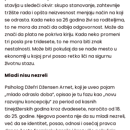
stavlja u sledeći okvir: skupo stanovanje, zahtevnije
tržište rada i opšta neizvesnost menjaju način na koji
se odrasta. Kada neko sa 26 godina živi sa roditeljima,
to ne mora da znači da odbija odgovornost. Može da
znači da plata ne pokriva kiriju. Kada neko promeni
tri posla pre tridesete, to ne mora biti znak
nestalnosti. Može biti pokušaj da se nađe mesto u
ekonomiji u kojoj prvi posao retko liči na sigurnu
životnu stazu.
Mladi nisu nezreli
Psiholog Džefri Džensen Arnet, koji je uveo pojam
„mlado odraslo doba”, opisao je tu fazu kao „novu
razvojnu koncepciju” za period od kasnih
tinejdžerskih godina kroz dvadesete, naročito od 18.
do 25. godine. Njegova poenta nije da su mladi nezreli,
već da se identitet, posao, odnosi i osećaj pravca