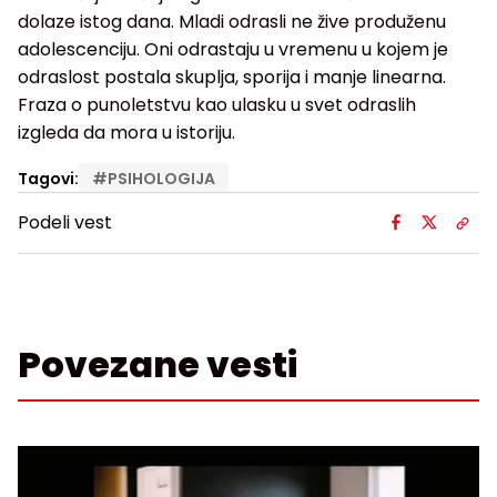
dolaze istog dana. Mladi odrasli ne žive produženu
adolescenciju. Oni odrastaju u vremenu u kojem je
odraslost postala skuplja, sporija i manje linearna.
Fraza o punoletstvu kao ulasku u svet odraslih
izgleda da mora u istoriju.
Tagovi:
#
PSIHOLOGIJA
Podeli vest
Povezane vesti