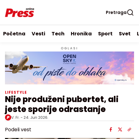
Pretraga
Početna
Vesti
Tech
Hronika
Sport
Svet
OGLASI
LIFESTYLE
Nije produženi pubertet, ali
jeste sporije odrastanje
V. Fr. -
24. Jun 2026.
Podeli vest