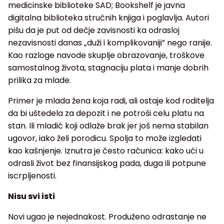
medicinske biblioteke SAD; Bookshelf je javna
digitalna biblioteka stručnih knjiga i poglavlja. Autori
pišu da je put od dečje zavisnosti ka odrasloj
nezavisnosti danas „duži i komplikovaniji” nego ranije.
Kao razloge navode skuplje obrazovanje, troškove
samostalnog života, stagnaciju plata i manje dobrih
prilika za mlade.
Primer je mlada žena koja radi, ali ostaje kod roditelja
da bi uštedela za depozit i ne potroši celu platu na
stan. Ili mladić koji odlaže brak jer još nema stabilan
ugovor, iako želi porodicu. Spolja to može izgledati
kao kašnjenje. Iznutra je često računica: kako ući u
odrasli život bez finansijskog pada, duga ili potpune
iscrpljenosti.
Nisu svi isti
Novi ugao je nejednakost. Produženo odrastanje ne