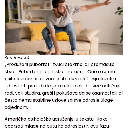
Shutterstock
„Produženi pubertet” zvuči efektno, ali promašuje
stvar. Pubertet je biološka promena. Ono o čemu
psiholozi danas govore jeste duži i složeniji ulazak u
odraslost: period u kojem mlada osoba već odlučuje,
radi, voli, studira, greši i pokušava da se osamostali, ali
često nema stabilne uslove za sve odrasle uloge
odjednom.
Američko psihološko udruženje, u tekstu „Kako
podržati mlade na putu ka odraslosti”, ovu fazu