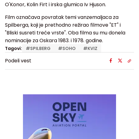
O'Konor, Kolin Firt i irska glumica Iv Hjuson.
Film označava povratak temi vanzemaljaca za
Spilberga, koji je prethodno režirao filmove "ET" i
"Bliski susreti treće vrste". Oba filma su mu donela
nominacije za Oskara 1983. i 1978. godine.
Tagovi:
#
SPILBERG
#
SOHO
#
KVIZ
Podeli vest