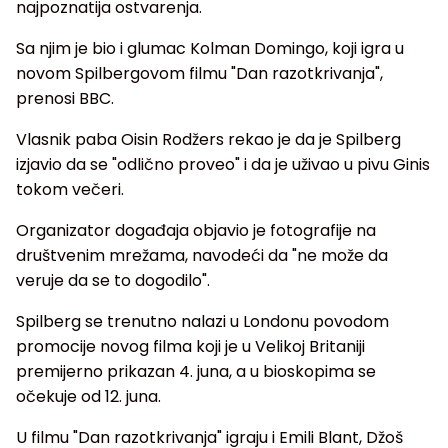
najpoznatija ostvarenja.
Sa njim je bio i glumac Kolman Domingo, koji igra u
novom Spilbergovom filmu "Dan razotkrivanja",
prenosi BBC.
Vlasnik paba Oisin Rodžers rekao je da je Spilberg
izjavio da se "odlično proveo" i da je uživao u pivu Ginis
tokom večeri.
Organizator događaja objavio je fotografije na
društvenim mrežama, navodeći da "ne može da
veruje da se to dogodilo".
Spilberg se trenutno nalazi u Londonu povodom
promocije novog filma koji je u Velikoj Britaniji
premijerno prikazan 4. juna, a u bioskopima se
očekuje od 12. juna.
U filmu "Dan razotkrivanja" igraju i Emili Blant, Džoš