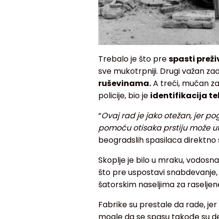
Trebalo je što pre
spasti preži
sve mukotrpniji. Drugi važan za
ruševinama.
A treći, mučan za
policije, bio je
identifikacija te
“
Ovaj rad je jako otežan, jer po
pomoću otisaka prstiju može ut
beogradslih spasilaca direktno 
Skoplje je bilo u mraku, vodosn
što pre uspostavi snabdevanje, 
šatorskim naseljima za raseljene
Fabrike su prestale da rade, jer 
mogle da se spasu takođe su de