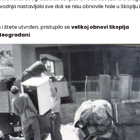
vodnja nastavljala sve dok se nisu obnovile hale u Skoplju i
h i štete utvrđen, pristupilo se
velikoj obnovi Skoplja
i Beograđani
.