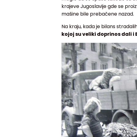
krajeve Jugoslavije gde se proiz
mašine bile prebačene nazad.
Na kraju, kada je bilans stradali
kojoj su veliki doprinos dali 