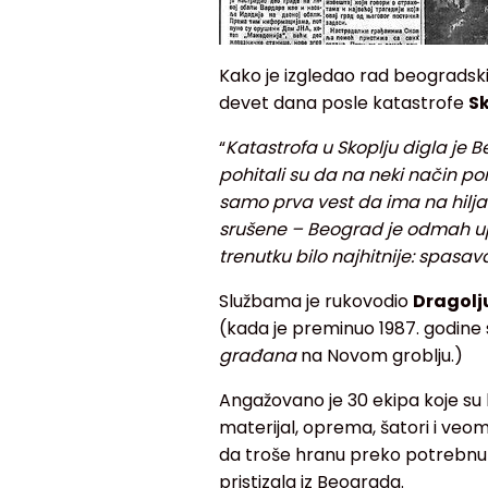
Kako je izgledao rad beogradski
devet dana posle katastrofe
Sk
“
Katastrofa u Skoplju digla je
pohitali su da na neki način p
samo prva vest da ima na hiljad
srušene – Beograd je odmah up
trenutku bilo najhitnije: spasava
Službama je rukovodio
Dragolju
(kada je preminuo 1987. godine
građana
na Novom groblju.)
Angažovano je 30 ekipa koje su b
materijal, oprema, šatori i veo
da troše hranu preko potrebnu 
pristizala iz Beograda.