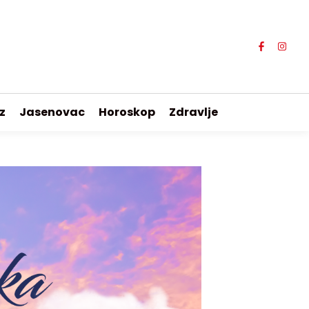
z
Jasenovac
Horoskop
Zdravlje