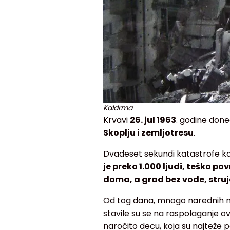
Kaldrma
Krvavi
26. jul 1963
. godine done
Skoplju i zemljotresu
.
Dvadeset sekundi katastrofe koja
je preko 1.000 ljudi, teško pov
doma, a grad bez vode, struj
Od tog dana, mnogo narednih ned
stavile su se na raspolaganje ov
naročito decu, koja su najteže 