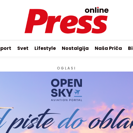
port
Svet
Lifestyle
Nostalgija
Naša Priča
Bi
OGLASI