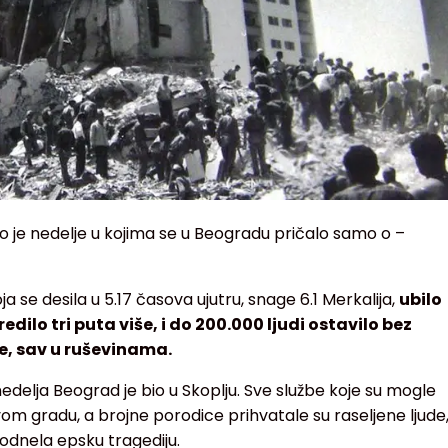
o je nedelje u kojima se u Beogradu pričalo samo o –
 se desila u 5.17 časova ujutru, snage 6.1 Merkalija,
ubilo
redilo tri puta više, i do 200.000 ljudi ostavilo bez
e, sav u ruševinama.
elja Beograd je bio u Skoplju. Sve službe koje su mogle
om gradu, a brojne porodice prihvatale su raseljene ljude
podnela epsku tragediju.