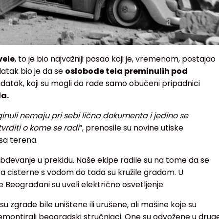
vele
, to je bio najvažniji posao koji je, vremenom, postajao
datak bio je da se
oslobode tela preminulih pod
datak, koji su mogli da rade samo obučeni pripadnici
la.
ginuli nemaju pri sebi lična dokumenta i jedino se
vrditi o kome se radi
“, prenosile su novine utiske
sa terena.
abdevanje u prekidu. Naše ekipe radile su na tome da se
a cisterne s vodom do tada su kružile gradom. U
 Beograđani su uveli električno osvetljenje.
su zgrade bile uništene ili urušene, ali mašine koje su
montirali beogradski stručnjaci. One su odvožene u drug