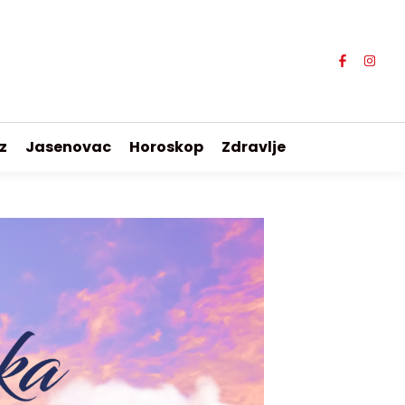
z
Jasenovac
Horoskop
Zdravlje