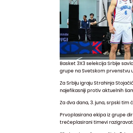
Basket 3X3 selekcija Srbije savl
grupe na Svetskom prvenstvu u P
Za Srbiju igraju Strahinja Stoja
najefikasniji protiv aktuelnih š
Za dva dana, 3. juna, srpski tim će
Prvoplasirana ekipa iz grupe dir
trećeplasirani timevi razigrava