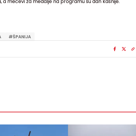
na, a mečevi za medalje na programu su dan kasnije.
A
#
ŠPANIJA