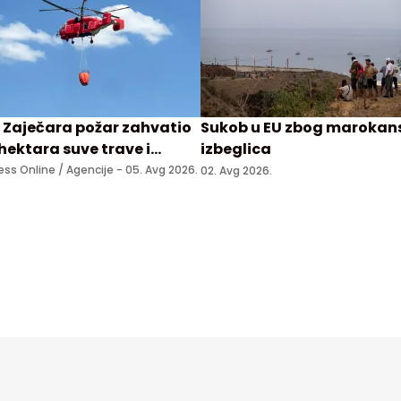
 Zaječara požar zahvatio
Sukob u EU zbog marokan
hektara suve trave i
izbeglica
kog rastinja, angažovan
ess Online / Agencije -
05. Avg 2026.
02. Avg 2026.
mov"