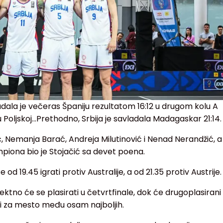
adala je večeras Španiju rezultatom 16:12 u drugom kolu A
oljskoj...Prethodno, Srbija je savladala Madagaskar 21:14.
čić, Nemanja Barać, Andreja Milutinović i Nenad Nerandžić, a
ampiona bio je Stojačić sa devet poena.
 od 19.45 igrati protiv Australije, a od 21.35 protiv Austrije.
ektno će se plasirati u četvrtfinale, dok će drugoplasirani 
ti za mesto među osam najboljih.