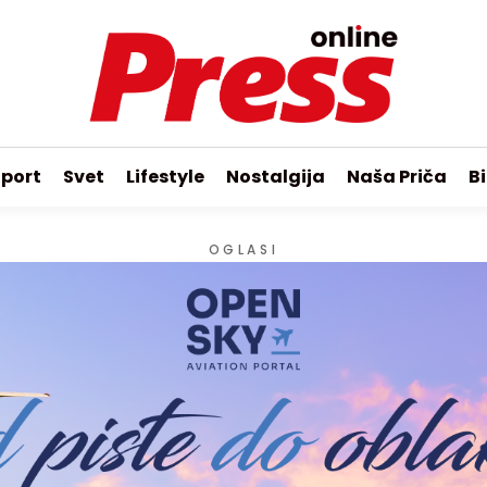
port
Svet
Lifestyle
Nostalgija
Naša Priča
Bi
OGLASI