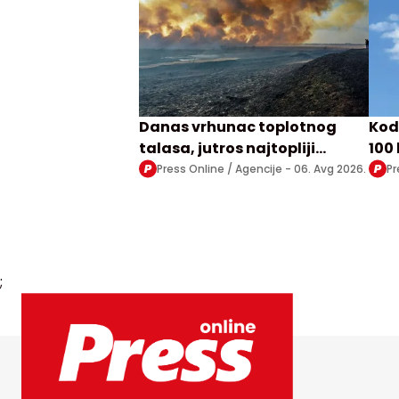
Danas vrhunac toplotnog
Kod
talasa, jutros najtopliji
100 
Zrenjanjin sa 30 stepeni
nis
Press Online / Agencije -
06. Avg 2026.
Pr
"Ka
;