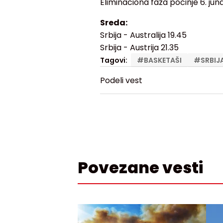
Eliminaciona faza počinje 6. ju
Sreda:
Srbija - Australija 19.45
Srbija - Austrija 21.35
Tagovi:
#
BASKETAŠI
#
SRBIJ
Podeli vest
Povezane vesti