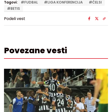
Tagovi:
#
FUDBAL
#
LIGA KONFERENCIJA
#
ČELSI
#
BETIS
Podeli vest
Povezane vesti