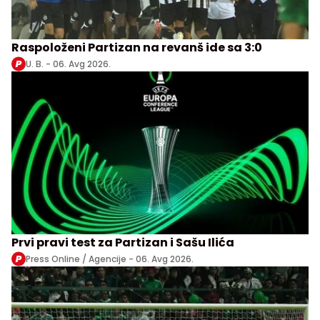
Raspoloženi Partizan na revanš ide sa 3:0
U. B. -
06. Avg 2026.
Prvi pravi test za Partizan i Sašu Ilića
Press Online / Agencije -
06. Avg 2026.