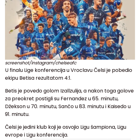
screenshot/instagram/chelseafc
U finalu Lige konferencija u Vroclavu Čelsi je pobedio
ekipu Betisa rezultatom 4:1.
Betis je povedo golom Izallzulija, a nakon toga golove
za preokret postigli su Fernandez u 65. minutu,
Džekson u 70. minutu, Sančo u 83. minutu i Kaisedo u
91. minutu.
Čelsi je jedini klub koji je osvojio Ligu šampiona, Ligu
evrope i Ligu konferencija.