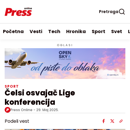
Pretraga
Početna
Vesti
Tech
Hronika
Sport
Svet
OGLASI
SPORT
Čelsi osvajač Lige
konferencija
Press Online -
29. Maj 2025.
Podeli vest