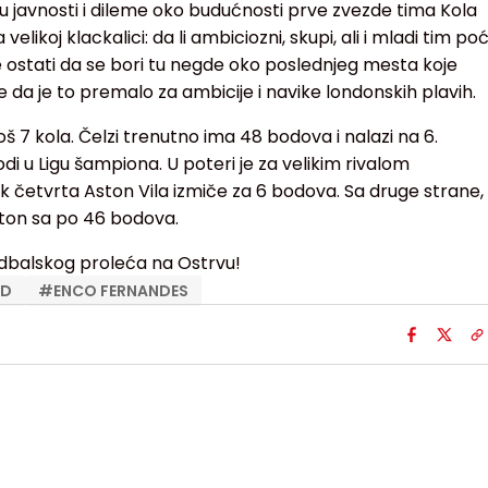
 u javnosti i dileme oko budućnosti prve zvezde tima Kola
elikoj klackalici: da li ambiciozni, skupi, ali i mladi tim poć
 ostati da se bori tu negde oko poslednjeg mesta koje
se da je to premalo za ambicije i navike londonskih plavih.
još 7 kola. Čelzi trenutno ima 48 bodova i nalazi na 6.
odi u Ligu šampiona. U poteri je za velikim rivalom
ok četvrta Aston Vila izmiče za 6 bodova. Sa druge strane,
rton sa po 46 bodova.
fudbalskog proleća na Ostrvu!
ID
#
ENCO FERNANDES