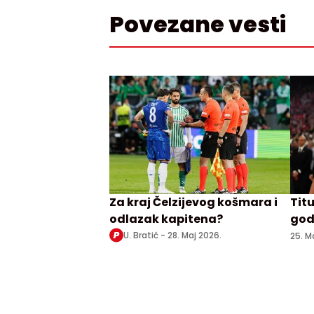
Povezane vesti
Za kraj Čelzijevog košmara i
Titu
odlazak kapitena?
god
U. Bratić -
28. Maj 2026.
25. M