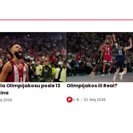
la Olimpijakosu posle 13
Olimpijakos ili Real?
ina
U. B. -
22. Maj 2026.
aj 2026.