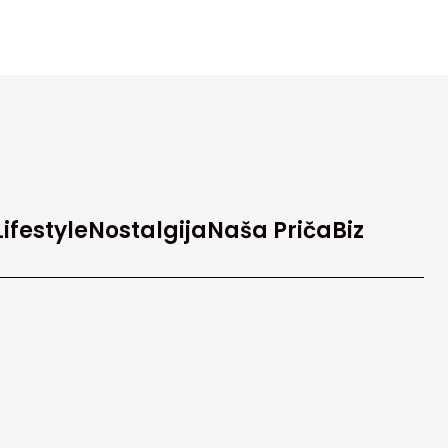
Lifestyle
Nostalgija
Naša Priča
Biz