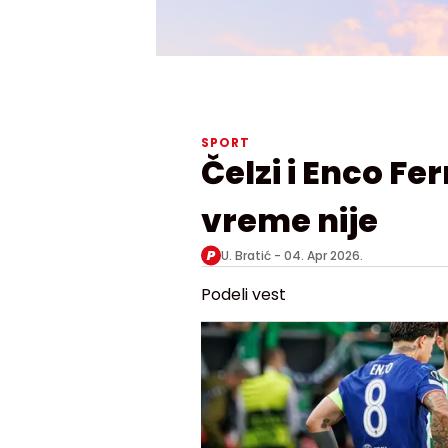
SPORT
Čelzi i Enco F
vreme nije
U. Bratić -
04. Apr 2026.
Podeli vest