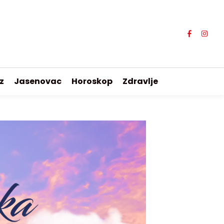
z
Jasenovac
Horoskop
Zdravlje