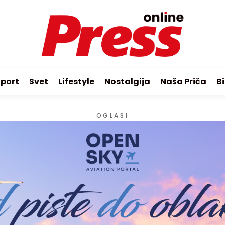
port
Svet
Lifestyle
Nostalgija
Naša Priča
Bi
OGLASI