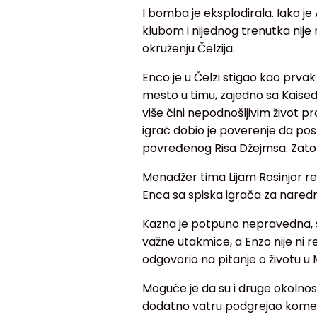
I bomba je eksplodirala. Iako j
klubom i nijednog trenutka nije 
okruženju Čelzija.
Enco je u Čelzi stigao kao prva
mesto u timu, zajedno sa Kaised
više čini nepodnošljivim život p
igrač dobio je poverenje da po
povređenog Risa Džejmsa. Zato va
Menadžer tima Lijam Rosinjor rea
Enca sa spiska igrača za nare
Kazna je potpuno nepravedna, s
važne utakmice, a Enzo nije ni re
odgovorio na pitanje o životu u 
Moguće je da su i druge okolnosti
dodatno vatru podgrejao komen