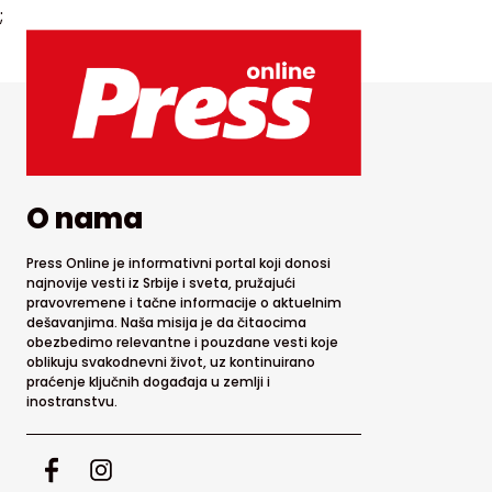
;
O nama
Press Online je informativni portal koji donosi
najnovije vesti iz Srbije i sveta, pružajući
pravovremene i tačne informacije o aktuelnim
dešavanjima. Naša misija je da čitaocima
obezbedimo relevantne i pouzdane vesti koje
oblikuju svakodnevni život, uz kontinuirano
praćenje ključnih događaja u zemlji i
inostranstvu.