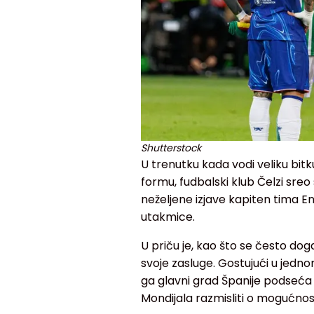
Shutterstock
U trenutku kada vodi veliku bitk
formu, fudbalski klub Čelzi sr
neželjene izjave kapiten tima 
utakmice.
U priču je, kao što se često do
svoje zasluge. Gostujući u jednom
ga glavni grad Španije podseća 
Mondijala razmisliti o mogućno