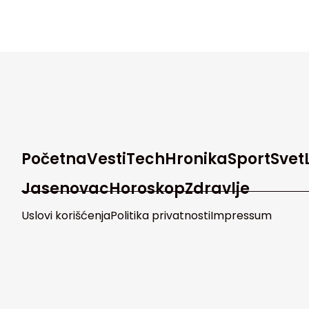
Početna
Vesti
Tech
Hronika
Sport
Svet
Jasenovac
Horoskop
Zdravlje
Uslovi korišćenja
Politika privatnosti
Impressum