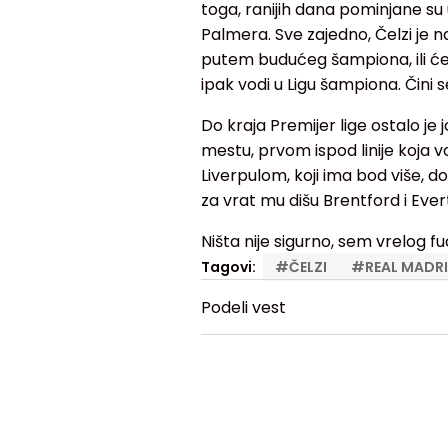
toga, ranijih dana pominjane su
Palmera. Sve zajedno, Čelzi je na v
putem budućeg šampiona, ili će
ipak vodi u Ligu šampiona. Čini 
Do kraja Premijer lige ostalo je 
mestu, prvom ispod linije koja v
Liverpulom, koji ima bod više, d
za vrat mu dišu Brentford i Eve
Ništa nije sigurno, sem vrelog 
Tagovi:
#
ČELZI
#
REAL MADR
Podeli vest