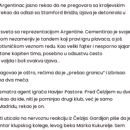
e Argentinac jasno rekao da ne pregovara sa kraljevskim
rekao da odlazi sa Stamford Bridža, izjava je detonirala u
k sveta sa reprezentacijom Argentine. Cementirao je svoj
om nezamenjiv je tandem koji pravi igru plavaca, a još
rotivničkom veznom redu. Kao veliki fajter i nesporno sjaja
stane kapiten tima, posebno u odsustvu često
ljda i boli ovakva izjava...
govao je oštro, rečima da je „prešao granicu“ i izbrisao
dna dva meča.
matra agent igrača Havijer Pastore. Pred Čelzijem su dv
kao da ide, niti je pominjao drugi klub, već je samo
Madridu, rekao je on.
 uticala na nervoznu reakciju iz Čelzija. Gardijan piše da j
tar klupskog kolege, levog beka Marka Kukurelje. Sem