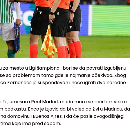
u za mesto u Ligi šampiona i bori se da povrati izgubljenu
eo se sa problemom tamo gde je najmanje očekivao. Zbog
Enco Fernandes je suspendovan i neće igrati dve naredne
gađa, umešan i Real Madrid, mada mora se reći bez velike
 podkastu, Enco je izjavio da bi voleo da živi u Madridu, da
na domovinu i Buenos Ajres. I da će posle ovogodišnjeg
stima koje ima pred sobom.