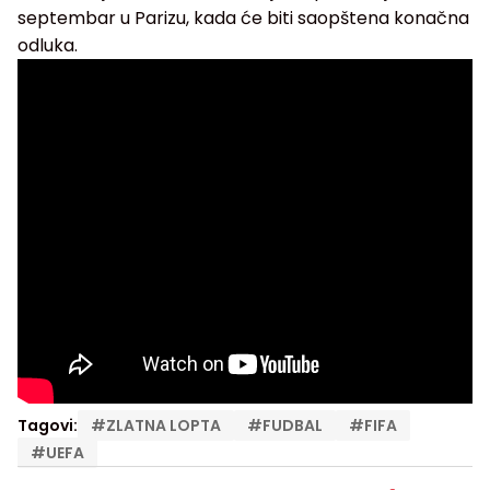
septembar u Parizu, kada će biti saopštena konačna
odluka.
Tagovi:
#
ZLATNA LOPTA
#
FUDBAL
#
FIFA
#
UEFA