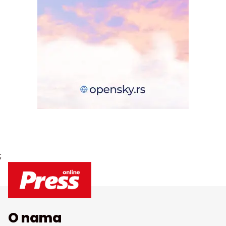
;
O nama