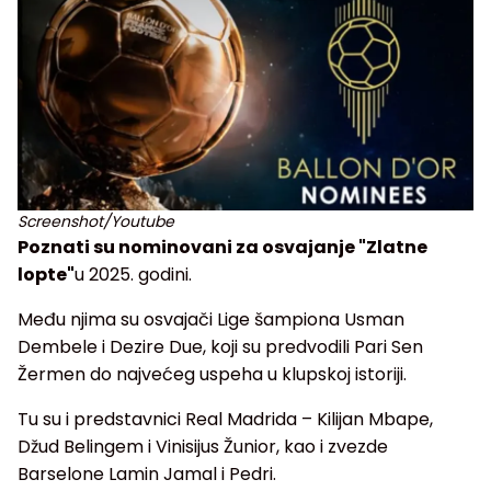
Screenshot/Youtube
Poznati su nominovani za osvajanje "Zlatne
lopte"
u 2025. godini.
Među njima su osvajači Lige šampiona Usman
Dembele i Dezire Due, koji su predvodili Pari Sen
Žermen do najvećeg uspeha u klupskoj istoriji.
Tu su i predstavnici Real Madrida – Kilijan Mbape,
Džud Belingem i Vinisijus Žunior, kao i zvezde
Barselone Lamin Jamal i Pedri.