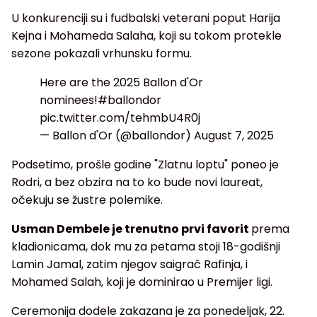
U konkurenciji su i fudbalski veterani poput Harija
Kejna i Mohameda Salaha, koji su tokom protekle
sezone pokazali vrhunsku formu.
Here are the 2025 Ballon d'Or
nominees!
#ballondor
pic.twitter.com/tehmbU4R0j
— Ballon d'Or (@ballondor)
August 7, 2025
Podsetimo, prošle godine "Zlatnu loptu" poneo je
Rodri, a bez obzira na to ko bude novi laureat,
očekuju se žustre polemike.
Usman Dembele je trenutno prvi favorit
prema
kladionicama, dok mu za petama stoji 18-godišnji
Lamin Jamal, zatim njegov saigrač Rafinja, i
Mohamed Salah, koji je dominirao u Premijer ligi.
Ceremonija dodele zakazana je za ponedeljak, 22.